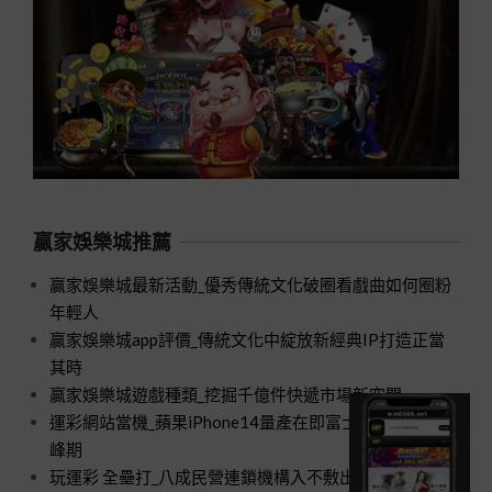
贏家娛樂城推薦
贏家娛樂城最新活動_優秀傳統文化破圈看戲曲如何圈粉
年輕人
贏家娛樂城app評價_傳統文化中綻放新經典IP打造正當
其時
贏家娛樂城遊戲種類_挖掘千億件快遞市場新空間
運彩網站當機_蘋果iPhone14量產在即富士康招工進入高
峰期
玩運彩 全壘打_八成民營連鎖機構入不敷出口腔醫療規模