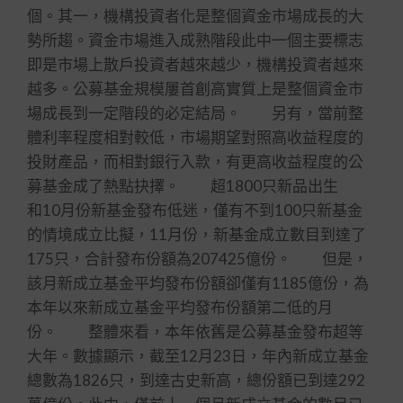
個。其一，機構投資者化是整個資金市場成長的大
勢所趨。資金市場進入成熟階段此中一個主要標志
即是市場上散戶投資者越來越少，機構投資者越來
越多。公募基金規模屢首創高實質上是整個資金市
場成長到一定階段的必定結局。 另有，當前整
體利率程度相對較低，市場期望對照高收益程度的
投財產品，而相對銀行入款，有更高收益程度的公
募基金成了熱點抉擇。 超1800只新品出生
和10月份新基金發布低迷，僅有不到100只新基金
的情境成立比擬，11月份，新基金成立數目到達了
175只，合計發布份額為207425億份。 但是，
該月新成立基金平均發布份額卻僅有1185億份，為
本年以來新成立基金平均發布份額第二低的月
份。 整體來看，本年依舊是公募基金發布超等
大年。數據顯示，截至12月23日，年內新成立基金
總數為1826只，到達古史新高，總份額已到達292