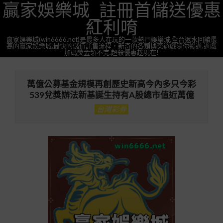
贏家娛樂城_註冊首儲送優惠
Skip
to
紅利唷
content
贏家娛樂城(win6666.net)是最多人在玩的一款熱門娛樂城,全台返水回饋最
高的贏家娛樂城,最快的儲值託售流程，新奇的各類博奕遊戲隨你暢遊,遊戲
加碼獎金領不完.超殺優惠趁現在!
Primary
Navigation
萬億公募基金規模再創歷史新高今內多只今彩
Menu
539兌獎辦法新基誕生持有A股總市值近萬億
台灣彩券