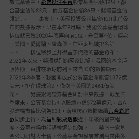
放式基金中，
彩票投注平台
股票基金佔領39只，融
合基金佔領83只，債券基金佔領36只，錢幣基金佔
領1只。 事實上，美國投資公司協會(ICI)此前公
布的數據顯示，早在本年9月底，我國公募基金環球
排位就已較2020年底再向前1位，升至第4位，僅次
于美國、愛爾蘭、盧森堡，在亞太地域排名第
一。 排位穩步上升得益于熾熱的基金發布。
2021年以來，與環球別的國家比擬，我國的基金凈
販售額一直排在環球前列。來自ICI的數據顯示，
2021年3季度，我國開放式公募基金凈販售1372億
美元，排在環球第2，僅次于美國的2461億美
元。 另據銀河證券基金研討中央數據，截至三
季度末，公募基金持有A股總市值572萬億元，占A
股流暢市值比例為831，兩項核心數據繼續
六合彩尾
數
同步上行，為
福利彩票造假
近十年來的最高程
度，公募市場中話語權逐步加強。 華南一家基
金公司研討人士稱，公募基金規模屢首創高來由多