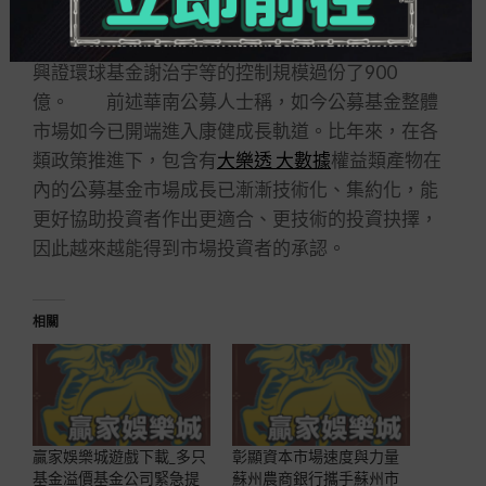
基金經理的自動權益基金控制規模超400億，易方達
基金張坤、景順長城基金劉彥春、中歐基金葛蘭、
興證環球基金謝治宇等的控制規模過份了900
億。 前述華南公募人士稱，如今公募基金整體
市場如今已開端進入康健成長軌道。比年來，在各
類政策推進下，包含有
大樂透 大數據
權益類產物在
內的公募基金市場成長已漸漸技術化、集約化，能
更好協助投資者作出更適合、更技術的投資抉擇，
因此越來越能得到市場投資者的承認。
相關
贏家娛樂城遊戲下載_多只
彰顯資本市場速度與力量
基金溢價基金公司緊急提
蘇州農商銀行攜手蘇州市