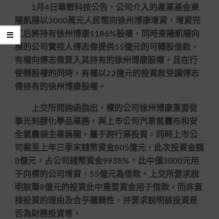
1月4日華懋科技公告，公司介入的產業基金東
陽凱陽以3000萬元人民幣向徐州博康增資，增資完
工后將持有徐州博康1186%股權，同時東陽凱陽向
標的公司實控人傅志偉提供55億元的可轉股借款，
有權向傅志偉買入其持有的徐州博康股權，且在行
使轉股權的同時，有權以22億元的投資款受讓傅志
偉持有的徐州博康股權。
上交所問詢函指出，標的公司徐州博康重要從
事光刻膠化學品業務，與上市公司汽車氣囊布和安
全氣囊袋主業無關，屬于跨行業投資，同時上市公
司截至上年三季末錢幣資金805億元，此次投資金額
8億元，占公司錢幣資金9938%，此中僅3000元用
于向標的公司增資，55億元為借款。上交所要求說
明該筆8億元的投資此中重要資金用于借款，而非直
接投資的理由及合乎邏輯性，并要求說明該投資是
否為財務投資等。