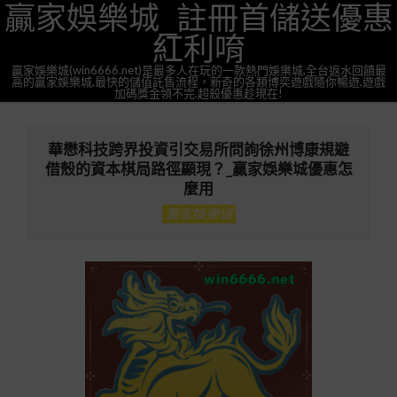
贏家娛樂城_註冊首儲送優惠
Skip
to
紅利唷
content
贏家娛樂城(win6666.net)是最多人在玩的一款熱門娛樂城,全台返水回饋最
高的贏家娛樂城,最快的儲值託售流程，新奇的各類博奕遊戲隨你暢遊,遊戲
加碼獎金領不完.超殺優惠趁現在!
Primary
Navigation
華懋科技跨界投資引交易所問詢徐州博康規避
Menu
借殼的資本棋局路徑顯現？_贏家娛樂城優惠怎
麼用
贏家娛樂城