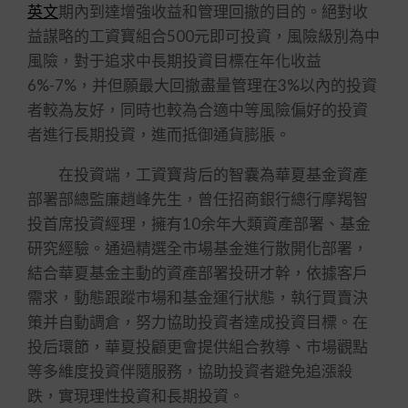
英文
期內到達增強收益和管理回撤的目的。絕對收
益謀略的工資寶組合500元即可投資，風險級別為中
風險，對于追求中長期投資目標在年化收益
6%-7%，并但願最大回撤盡量管理在3%以內的投資
者較為友好，同時也較為合適中等風險偏好的投資
者進行長期投資，進而抵御通貨膨脹。
在投資端，工資寶背后的智囊為華夏基金資產
部署部總監廉趙峰先生，曾任招商銀行總行摩羯智
投首席投資經理，擁有10余年大類資產部署、基金
研究經驗。通過精選全市場基金進行散開化部署，
結合華夏基金主動的資產部署投研才幹，依據客戶
需求，動態跟蹤市場和基金運行狀態，執行買賣決
策并自動調倉，努力協助投資者達成投資目標。在
投后環節，華夏投顧更會提供組合教導、市場觀點
等多維度投資伴隨服務，協助投資者避免追漲殺
跌，實現理性投資和長期投資。