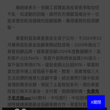
廉趙峰表示，但願工資寶能為投資者爭取加倍
不亂、低波動的回報，縱然在市場震蕩場合中，也
能享遭受較為穩健的投顧服務，獲得優質的投資體
驗。
華夏財富為華夏基金全資子公司，于2024年10
月獲得首批基金投顧業務試點資格，2024年推出了
華夏投顧品牌，據華夏投顧2024年度數據顯示，盈
利客戶占比966%，為客戶創新總收益達196億元，
客戶留存率達87%，復投金額占比超80%。華夏財
富也是市場上首個基于養老、教育、資產增值三大
生活目標的場景化投顧平臺，結合實際行運中投資
者理財需求反饋，增設了止盈智投系列。現在華夏
財富已與天天基金、支付寶、遊戲理財通、
免費角
子老虎機app
360數科、中信銀行、中信證券和同花
X關閉
順等機構展開基金投顧業務合作。華夏財富但願通