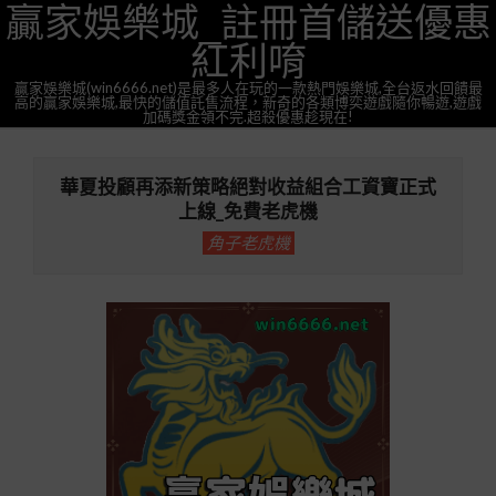
贏家娛樂城_註冊首儲送優惠
Skip
to
紅利唷
content
贏家娛樂城(win6666.net)是最多人在玩的一款熱門娛樂城,全台返水回饋最
高的贏家娛樂城,最快的儲值託售流程，新奇的各類博奕遊戲隨你暢遊,遊戲
加碼獎金領不完.超殺優惠趁現在!
Primary
Navigation
華夏投顧再添新策略絕對收益組合工資寶正式
Menu
上線_免費老虎機
角子老虎機