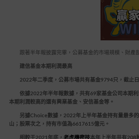
跟著半年報披露完畢，公募基金的市場規模、財產部
建信基金本期利潤最高
2022年二季度，公募市場共有基金9794只，截止日財
依據2022年半年報數據，共有69家基金公司本期利
本期利潤較高的還有興業基金、安信基金等。
另據Choice數據，2022年上半年基金持有量最多的
山；股票次之，持有市值為6617615億元。
相較于2021年底，
老虎機密技
本年上半年共有20