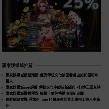
贏家娛樂城推薦
贏家娛樂城最新活動_優秀傳統文化破圈看戲曲如何圈粉年
輕人
贏家娛樂城app評價_傳統文化中綻放新經典IP打造正當其時
贏家娛樂城遊戲種類_挖掘千億件快遞市場新空間
運彩網站當機_蘋果iPhone14量產在即富士康招工進入高峰
期