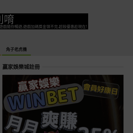
利唷
奕遊戲隨你暢遊,遊戲加碼獎金領不完.超殺優惠趁現在!
角子老虎機
贏家娛樂城註冊