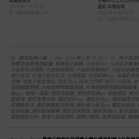
城優惠玩法
手蘇州市上市公司亮
2025 年 1 月 12 日
運彩 半場全場
在「贏家娛樂城」中
2025 年 6 月 26 日
在「玩運彩即時比分
2024-
By:
贏家娛樂小編
On:
2024 年 3 月 26 日
In:
角子老虎
03-
免費百家樂預測軟體
,
免費線上麻將
,
六合彩539
,
六合彩中獎金
26
六合彩玩法規則
,
六合彩研究院
,
六合彩結果統計
,
六合彩結果號
灣六合彩
,
台灣六合彩玩法
,
台灣妞妞
,
台灣彩券app
,
台灣彩券
虎機
,
吃角子老虎機台
,
四支刀ptt
,
四支刀作弊
,
地下539玩法
,
地
加碼開獎號碼
,
大樂透即時開獎號碼
,
大樂透即時開獎號碼直播
,
妞app
,
妞妞一直輸
,
妞妞怎麼贏
,
妞妞撲克牌ptt
,
妞妞運氣
,
威力
獎查詢
,
運彩免費分析
,
運彩分析line
,
運彩分析ptt
,
運彩報馬仔
彩網路投注
,
運彩網路投注時間
,
運彩線上投注ptt
,
運彩討論版
,
足球討論
,
運彩足球賽事
,
運彩足球預測
,
運彩預測ptt
,
金合發娛
電競運彩分析
,
香港六合彩资料
,
麻將小遊戲
,
麻將現金版
,
麻將