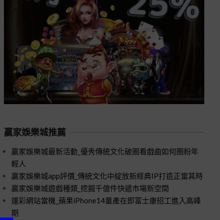
贏家娛樂城推薦
贏家娛樂城最新活動_優秀傳統文化破圈看戲曲如何圈粉年
輕人
贏家娛樂城app評價_傳統文化中綻放新經典IP打造正當其時
贏家娛樂城遊戲種類_挖掘千億件快遞市場新空間
運彩網站當機_蘋果iPhone14量產在即富士康招工進入高峰
期