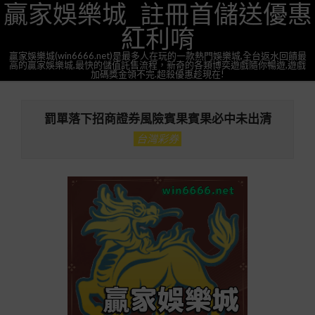
贏家娛樂城_註冊首儲送優惠
Skip
to
紅利唷
content
贏家娛樂城(win6666.net)是最多人在玩的一款熱門娛樂城,全台返水回饋最
高的贏家娛樂城,最快的儲值託售流程，新奇的各類博奕遊戲隨你暢遊,遊戲
加碼獎金領不完.超殺優惠趁現在!
Primary
Navigation
罰單落下招商證券風險賓果賓果必中未出清
Menu
台灣彩券