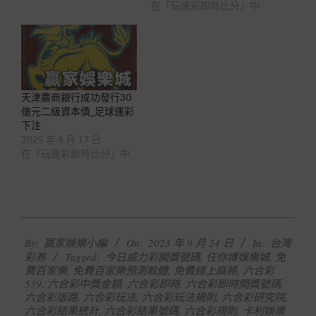
在「玩運彩即時比分」中
天津農商銀行成功發行30
億元二級資本債_足球運彩
下注
2025 年 4 月 17 日
在「玩運彩即時比分」中
2023-
By:
贏家娛樂小編
On:
2023 年 9 月 24 日
In:
台灣
09-
彩券
Tagged:
今日威力彩開獎號碼
,
任你博娛樂城
,
免
24
費百家樂
,
免費百家樂預測軟體
,
免費線上麻將
,
六合彩
539
,
六合彩中獎金額
,
六合彩即時
,
六合彩即時開獎號碼
,
六合彩版路
,
六合彩玩法
,
六合彩玩法規則
,
六合彩研究院
,
六合彩結果統計
,
六合彩結果號碼
,
六合彩規則
,
卡利娛樂