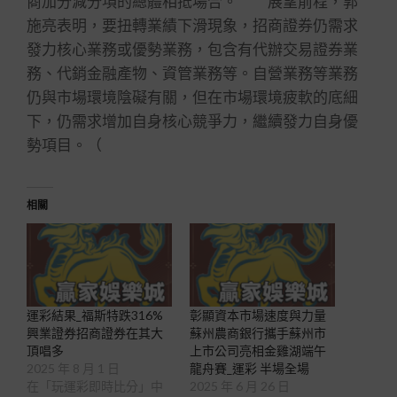
商加分減分項的總體相抵場合。 展望前程，郭
施亮表明，要扭轉業績下滑現象，招商證券仍需求
發力核心業務或優勢業務，包含有代辦交易證券業
務、代銷金融產物、資管業務等。自營業務等業務
仍與市場環境陰礙有關，但在市場環境疲軟的底細
下，仍需求增加自身核心競爭力，繼續發力自身優
勢項目。（
相關
運彩結果_福斯特跌316%
彰顯資本市場速度與力量
興業證券招商證券在其大
蘇州農商銀行攜手蘇州市
頂唱多
上市公司亮相金雞湖端午
2025 年 8 月 1 日
龍舟賽_運彩 半場全場
在「玩運彩即時比分」中
2025 年 6 月 26 日