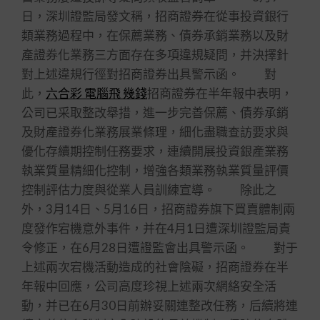
日，深圳證監局發文稱，招商證券在從事投資銀行
類業務過程中，在保薦業務、債券承銷業務以及財
產證券化業務三方面存在多項違規疑問，并決擇針
對上述違規行徑對招商證券出具警示函。 對
此，
六合彩 電腦飛 幾錢
招商證券在半年報中表明，
公司已采取整改舉措，進一步完善保薦、債券承銷
及財產證券化業務展業條理，細化盡職查訪要求與
優化存續期控制任務要求，連續開展投資銀產業務
執業質量精細化控制，增強各類業務執業質量評價
控制評估力度與從業人員訓練宣導。 除此之
外，3月14日、5月16日，招商證券旗下買賣體制兩
度發作宕機意外事件，并在4月1日遭深圳證監局責
令修正，在6月28日遭證監會出具警示函。 對于
上述兩次宕機活動造成的社會陰礙，招商證券在半
年報中回應，公司高度珍視上述兩次網絡安全活
動，并已在6月30日前辦妥關連整改任務，后續將連