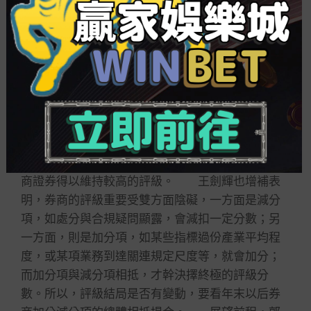
資收益同比降落重要因股指下行，公司權益投資及
科創板跟投收益同比降落較多；其他業務同比降落
重要
彩票分類
是大宗商品現貨貿易收入減少所
致。 值得一提的是，在年內頻頻遭罰、業績同
比下滑的底細下，北京商報從知戀人士處了解到，
招商證券在2022年證券公司分類結局中獲AA評級，
與去年持平。有業內人士向揭露，固然招商證券在
部門考成上會因違規受罰被扣分，但也會因其在其
他項目中有突出體現被加分而得到均衡，因此，招
商證券得以維持較高的評級。 王劍輝也增補表
明，券商的評級重要受雙方面陰礙，一方面是減分
項，如處分與合規疑問顯露，會減扣一定分數；另
一方面，則是加分項，如某些指標過份產業平均程
度，或某項業務到達關連規定尺度等，就會加分；
而加分項與減分項相抵，才幹決擇終極的評級分
數。所以，評級結局是否有變動，要看年末以后券