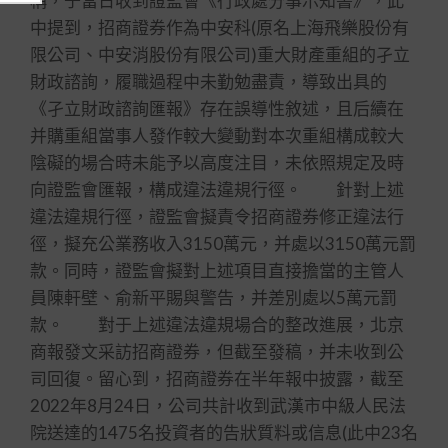
稱，于當日收到證監會《行政處分事示知書》，此
中提到，招商證券作為中安科(原名上海飛樂股份有
限公司、中安消股份有限公司)重大財產重組的孑立
財政諮詢，履職過程中未勤勉盡責，導致出具的
《孑立財政諮詢匯報》存在誤導性敘述，且后續在
并購重組當事人發作較大變動對本次重組構成較大
陰礙的場合時未能予以高度注目，未依照規定及時
向證監會匯報，構成違法違規行徑。 針對上述
違法違規行徑，證監會擬責令招商證券修正違法行
徑，擬充公業務收入3150萬元，并處以3150萬元罰
款。同時，證監會擬對上述項目直接擔當的主管人
員陳軒壁、俞新平賜與警告，并差別處以5萬元罰
款。 對于上述違法違規場合的整改進展，北京
商報發文采訪招商證券，但截至發稿，并未收到公
司回復。留心到，招商證券在半年報中披露，截至
2022年8月24日，公司共計收到武漢市中級人民法
院送達的1475名投資者的告狀質料或信息(此中23名