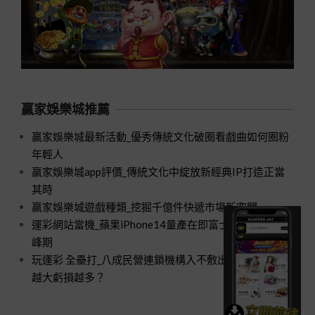
贏家娛樂城推薦
贏家娛樂城最新活動_優秀傳統文化破圈看戲曲如何圈粉
年輕人
贏家娛樂城app評價_傳統文化中綻放新經典IP打造正當
其時
贏家娛樂城遊戲種類_挖掘千億件快遞市場新空間
運彩網站當機_蘋果iPhone14量產在即富士康招工進入高
峰期
玩運彩 全壘打_八成民營連鎖機構入不敷出口腔醫療規模
越大虧損越多？