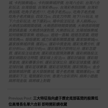
城
,
卡利娛樂城ptt
,
卡利娛樂城評價
,
台灣六合彩
,
台灣六合
彩玩法
,
台灣妞妞
,
台灣彩券app
,
台灣彩券刮刮樂
,
台灣彩
券加碼
,
吃角子老虎777
,
吃角子老虎app
,
吃角子老虎機
,
吃角子老虎機台
,
四支刀ptt
,
四支刀作弊
,
地下539玩法
,
地
下六合彩玩法
,
地下運彩ptt
,
場中投注玩法
,
多人麻將app
,
大樂透加碼開獎號碼
,
大樂透即時開獎號碼
,
大樂透即時開
獎號碼直播
,
大樂透快速對獎
,
大樂透玩法
,
太陽城娛樂城
,
如何破解百家樂
,
妞妞app
,
妞妞一直輸
,
妞妞怎麼贏
,
妞妞
撲克牌ptt
,
妞妞運氣
,
威力彩最新開獎直播
,
贏家娛樂城ptt
,
贏家娛樂城評價
,
運彩ptt
,
運彩中獎查詢
,
運彩免費分析
,
運
彩分析line
,
運彩分析ptt
,
運彩報馬仔即時比分
,
運彩怎麼
買
,
運彩投注站查詢
,
運彩朋友圈預測賽事
,
運彩網路投注
,
運彩網路投注時間
,
運彩線上投注ptt
,
運彩討論版
,
運彩賠
率查詢
,
運彩賽事分析
,
運彩足球比分
,
運彩足球直播
,
運彩
足球討論
,
運彩足球賽事
,
運彩足球預測
,
運彩預測ptt
,
金合
發娛樂城評價
,
金大發娛樂城
,
電子老虎機
,
電競運彩ptt
,
電
競運彩下注
,
電競運彩分析
,
香港六合彩资料
,
麻將小遊戲
,
麻將現金版
,
麻將線上對戰
Previous Post:
三大特征指向處于歷史底部區間的股票低
位高增長名單六合彩 即時開彩請收藏