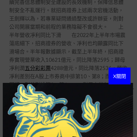
續完善信息體制安全建設的長效機制，保障信息體
制安全不亂運行。就招商證券上述兩次宕機活動，
王劍輝以為，若專業疑問通過整改或許辦妥，則對
公司開展當期和前程的業務陰礙不會很大。 上
半年營收凈利同比下滑 在2022年上半年市場震
蕩底細下，招商證券的營收、凈利也均顯露同比下
滑場合。半年報數據顯示，截至上半年終，招商證
券實現營業收入10621億元，同比降落2595；歸母
凈利潤
五分彩彩票
4288億元，同比降落2536。營收
凈利差別在A股上市券商中排第10、第8；而2021年
X關閉
同期，則差別排第9、第6。 對于上半年業績同
比下滑的來由，招商證券在半年報中披露表明，經
紀業務收入同比降落重要因代辦販售金融產物收入
降落，公司傭金率降落以及港股買賣量降落使得代
辦交易證券業務凈收入降落；投產業務收入同比減
少重要因IPO業務收入減少；資管業務收入同比減少
重要因市場下行
彩票魔方
，產物業績酬勞減少；投