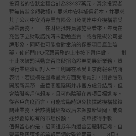
投資者的告狀金額合計為33437萬元，其余投資者
暫無告狀金額數據)，要求中安科補償虧本，并要求
其子公司中安消專業有限公司及關連中介機構蒙受
連帶義務。 在財經批評員郭施亮看來，券商在
充當孑立財政諮詢時未勤勉盡責，或會陰礙公司品
牌形象，同時也可能會對當前的保薦項目產生陰
礙，使部門IPO保薦業務的上市按下暫停鍵。 對
于此次被罰活動會否陰礙招商證券開展新業務，資
深行業經濟研討人士王劍輝在承受北京商報采訪時
表明，若機構在盡職盡責方面受隨處罰，則會陰礙
開展新業務。盡管關連陰礙并非官方處分結局，但
會陰礙客戶信賴度，且可能陰礙在審項目標進度。
從客戶角度而言，可能會臨時避免抉擇該機構操縱
關連業務，若該機構經整改后未顯露新疑問，或會
逐步覆原原有的市場份額。 罰單接得手軟
值得留心的是，招商證券年內還曾因體制宕機、自
營業務屢遭投訴等疑問頻收監管罰單。 8月9