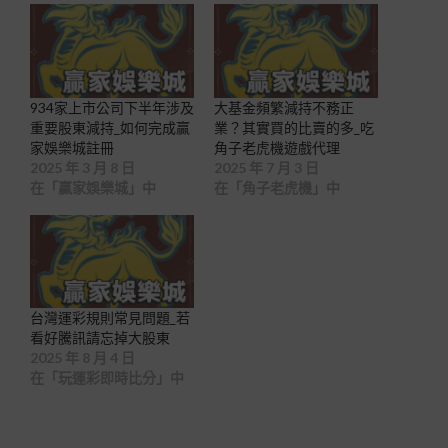
934家上市公司下半年涉及
大基金頻繁減持不務正
重要股東減持_如何完成贏
業？其實買的比賣的多_吃
家娛樂城註冊
角子老虎機遊戲代理
2025 年 3 月 8 日
2025 年 7 月 3 日
在「贏家娛樂城」中
在「角子老虎機」中
台灣運彩規則常見問題_若
看好騰訊請忘掉大股東
2025 年 8 月 4 日
在「玩運彩即時比分」中