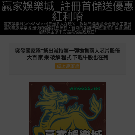
贏家娛樂城_註冊首儲送優惠
Skip
to
紅利唷
content
贏家娛樂城(win6666.net)是最多人在玩的一款熱門娛樂城,全台返水回饋最
高的贏家娛樂城,最快的儲值託售流程，新奇的各類博奕遊戲隨你暢遊,遊戲
加碼獎金領不完.超殺優惠趁現在!
Primary
Navigation
突發國家隊”祭出減持第一彈拋售兩大芯片股倍
Menu
大百 家 樂 破解 程式 下載牛股也在列
線上百家樂