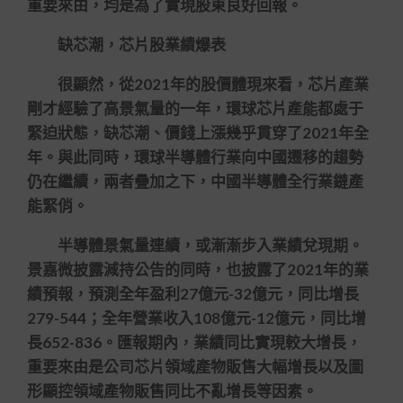
重要來由，均是為了實現股東良好回報。
缺芯潮，芯片股業績爆表
很顯然，從2021年的股價體現來看，芯片產業
剛才經驗了高景氣量的一年，環球芯片產能都處于
緊迫狀態，缺芯潮、價錢上漲幾乎貫穿了2021年全
年。與此同時，環球半導體行業向中國遷移的趨勢
仍在繼續，兩者疊加之下，中國半導體全行業鏈產
能緊俏。
半導體景氣量連續，或漸漸步入業績兌現期。
景嘉微披露減持公告的同時，也披露了2021年的業
績預報，預測全年盈利27億元-32億元，同比增長
279-544；全年營業收入108億元-12億元，同比增
長652-836。匯報期內，業績同比實現較大增長，
重要來由是公司芯片領域產物販售大幅增長以及圖
形顯控領域產物販售同比不亂增長等因素。