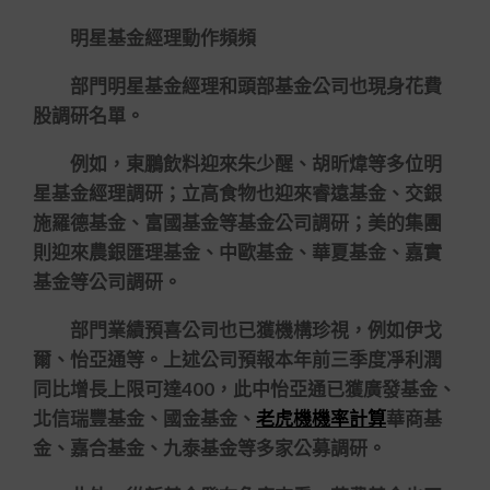
明星基金經理動作頻頻
部門明星基金經理和頭部基金公司也現身花費
股調研名單。
例如，東鵬飲料迎來朱少醒、胡昕煒等多位明
星基金經理調研；立高食物也迎來睿遠基金、交銀
施羅德基金、富國基金等基金公司調研；美的集團
則迎來農銀匯理基金、中歐基金、華夏基金、嘉實
基金等公司調研。
部門業績預喜公司也已獲機構珍視，例如伊戈
爾、怡亞通等。上述公司預報本年前三季度凈利潤
同比增長上限可達400，此中怡亞通已獲廣發基金、
北信瑞豐基金、國金基金、
老虎機機率計算
華商基
金、嘉合基金、九泰基金等多家公募調研。