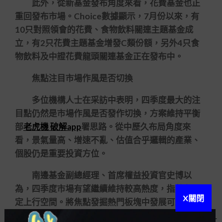
此外，從新基金發布角度來看，花費基金也正
重回發布市場。Choice數據顯示，7月份以來，有
10只對照領會的花費、食物飲料關連主題基金成
立，有2只花費主題基金增發C類份額，另外4只食
物飲料及中證花費龍頭關連基金正在發布中。
焦點注目市場作風是否切換
多位機構人士在采訪中表明，四季度最大的注
目點仍然是市場作風是否發作切換，方案維持平衡
部
老虎機 破解app
署思路。從中歷久布局角度來
看，景氣量高、增速不亂、估值合乎邏輯的產業、
個股仍是重要投資方位。
南邊基金副總經理、首席權益投資官史博以
為，四季度市場有望繼續維持較高熱度，指數有一
X關閉
定上行空間。將焦點發掘熱門板塊中發展可見度高
的投資標的，以及部門不亂發展板塊的估值切換時