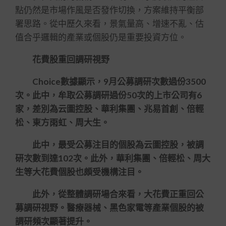
點仍然是市場作風是否發作切換，方案維持平衡部
署思路。從中歷久來看，景氣量高、增速不亂、估
值合乎邏輯的產業或個股仍是重要投資方位。
花費股重回調研視野
Choice數據顯示，9月公募調研次數過份3500
次。此中，牟取公募調研過份50次的上市公司有6
家，差別為云圖控股、華利集團、兆易首創、倍輕
松、東方雨虹、周大生。
此中，最受公募注目的個股為云圖控股，被調
研次數到達102次。此外，華利集團、倍輕松、周大
生等大花費個股也頗受機構注目。
此外，從整體調研場合來看，大花費正重回公
募調研視野。醫療器械、黑色家電等產業個股的被
調研頻次顯著提升。