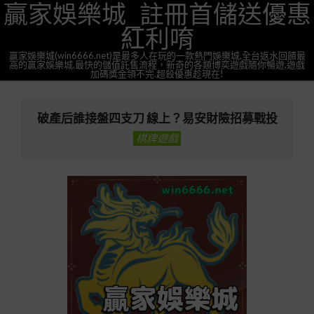
贏家娛樂城_註冊首儲送優惠
Skip
to
紅利唷
content
贏家娛樂城(win6666.net)是最多人在玩的一款熱門娛樂城,全台返水回饋最
高的贏家娛樂城,最快的儲值託售流程，新奇的各類博奕遊戲隨你暢遊,遊戲
加碼獎金領不完.超殺優惠趁現在!
Primary
Navigation
破產后誰接盤四支刀 線上？易安財險招募戰投
Menu
棋牌遊戲