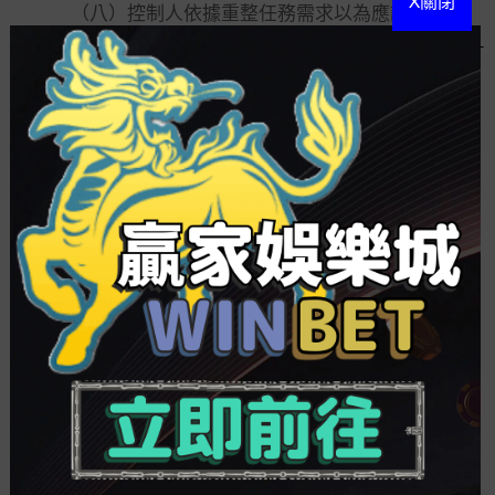
X關閉
（八）控制人依據重整任務需求以為應該相符
的其他前提。
易安財險是經中國銀保監會批準設立的資產保
險公司，注冊資金10億元，業務范圍包含有與互聯
網買賣直接關連的企業家庭資產保險、貨運保險、
義務保險、信譽擔保保險，短期康健不測侵害保
險，以及上述業務的再保險分出業務和再保險分入
業務。
2020年7月，鑒于易安財險引發了《中華人民
共和國保險法》第一百四十四條規定的繼承前提，
銀保監會決擇于2020年7月17日起對實在施繼承，
繼承限期為一年，繼承組根據關連法條委托中國人
民資產保險股份有限公司托管易安財險業務。
2021年7月，銀保監會決擇延伸易安財險繼承
限期一年，自2021年7月17日起至20
棋牌背景音樂