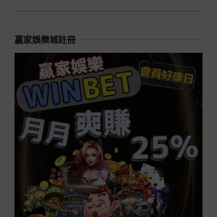
贏家娛樂城註冊