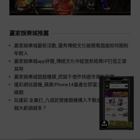
贏家娛樂城推薦
贏家娛樂城最新活動_優秀傳統文化破圈看戲曲如何圈粉
年輕人
贏家娛樂城app評價_傳統文化中綻放新經典IP打造正當
其時
贏家娛樂城遊戲種類_挖掘千億件快遞市場新空間
運彩網站當機_蘋果iPhone14量產在即富士康招工進入高
峰期
玩運彩 全壘打_八成民營連鎖機構入不敷出口腔醫療規模
越大虧損越多？