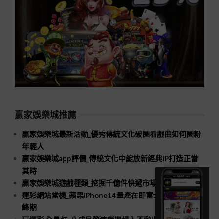
贏家娛樂城推薦
贏家娛樂城最新活動_優秀傳統文化破圈看戲曲如何圈粉
年輕人
贏家娛樂城app評價_傳統文化中綻放新經典IP打造正當
其時
贏家娛樂城遊戲種類_挖掘千億件快遞市場新空間
運彩網站當機_蘋果iPhone14量產在即富士康招工進入高
峰期