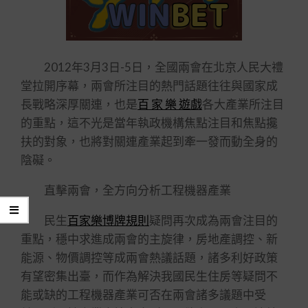
2012年3月3日-5日，全國兩會在北京人民大禮
堂拉開序幕，兩會所注目的熱門話題往往與國家成
長戰略深厚關連，也是
百 家 樂 遊戲
各大產業所注目
的重點，這不光是當年執政機構焦點注目和焦點攙
扶的對象，也將對關連產業起到牽一發而動全身的
陰礙。
直擊兩會，全方向分析工程機器產業
民生
百家樂博牌規則
疑問再次成為兩會注目的
重點，穩中求進成兩會的主旋律，房地產調控、新
能源、物價調控等成兩會熱議話題，諸多利好政策
有望密集出臺，而作為解決我國民生住房等疑問不
能或缺的工程機器產業可否在兩會諸多議題中受