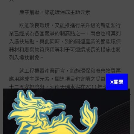
產業前瞻，節能環保成主題元素
既能改良環境，又能推進行業升級的新能源行
業已經成為各國競爭的制高點之一，兩會也將其列
入攙扶焦點。與此同時，別的關連產業的節能環保
器材和廢棄物質應用等利于可連續成長的措施也將
列入攙扶對象。
就工程機器產業而言，節能環保和廢棄物質再
應用將成主題元素，關連項目也會隨之受益。如受
X關閉
十二五安排陰礙，河南天瑞水泥在2011年應用自身
佔有的低品味、氧化鎂超標的廢棄礦石物質，引進
鄭州壯盛工程專業有限公司總承包的日產8000噸砂
石骨料生產線，做到變廢
百 家 樂 贏 法
為寶輪迴應
用，使水泥產物和打碎石料直接同步合成為建筑工
地的混凝特產品，到達企業產值利潤的最大化。