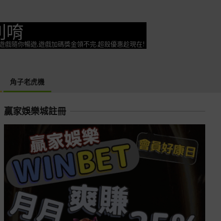
利唷
奕遊戲隨你暢遊,遊戲加碼獎金領不完.超殺優惠趁現在!
角子老虎機
贏家娛樂城註冊