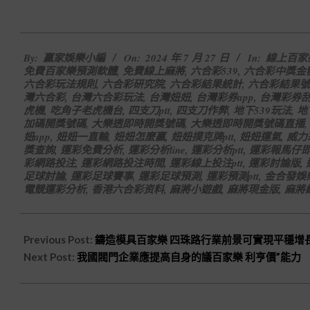
2024-
By:
贏家娛樂小編
On:
2024 年 7 月 27 日
In:
線上百家
07-
免費百家樂預測軟體
,
免費線上麻將
,
六合彩539
,
六合彩中獎金
27
六合彩玩法規則
,
六合彩研究院
,
六合彩結果統計
,
六合彩結果號
灣六合彩
,
台灣六合彩玩法
,
台灣妞妞
,
台灣彩券app
,
台灣彩券
虎機
,
吃角子老虎機台
,
四支刀ptt
,
四支刀作弊
,
地下539玩法
,
地
加碼開獎號碼
,
大樂透即時開獎號碼
,
大樂透即時開獎號碼直播
,
妞app
,
妞妞一直輸
,
妞妞怎麼贏
,
妞妞撲克牌ptt
,
妞妞運氣
,
威力
獎查詢
,
運彩免費分析
,
運彩分析line
,
運彩分析ptt
,
運彩報馬仔
彩網路投注
,
運彩網路投注時間
,
運彩線上投注ptt
,
運彩討論版
,
足球討論
,
運彩足球賽事
,
運彩足球預測
,
運彩預測ptt
,
金合發娛
電競運彩分析
,
香港六合彩资料
,
麻將小遊戲
,
麻將現金版
,
麻將
Previous Post:
鑄造模具百家樂 四珠路行業前景可實現平穩增
Next Post:
我國閥門企業應提高自身的議百家樂 利亨價”能力