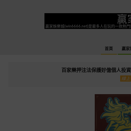
Skip
to
贏
content
贏家娛樂城(win6666.net)是最多人在玩的
首頁
贏家
百家樂押注法保護好億個人投資
線上