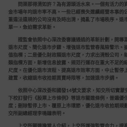
問渠那得清如許？為有源頭活水來。一個有活力的資
金市場年均退市率不高。一些已經喪失連續經營本事的
重違法違規的公司沒有及時出清，搗亂了市場秩序。退
單一，急迫需求革新。
證監會依照中心深改委審議通過的革新計劃，開導滬
退市尺度、簡化退市步驟、增強退市監管春風險警示。
值指標；二是優化財政類退市尺度，力求出清殼公司，新
類指標方面，新增信息披露、規范行運存在重大不足的
尺度。在優化退市流程、提高退市效率方面，中止暫停
建置，收縮退市收拾期買賣時限等，加速退市步調。
依照中心深改委和國發14號文要求，知交所切實蒙受
下校訂發行《股票上市條例》等退市關連條例，普遍優
度；刪除暫停上市、覆原上市環節，優化退市收拾期規
交所副總經理李鳴鐘表明。
上交所關連擔當人介紹，上交所增強監管合力，提高