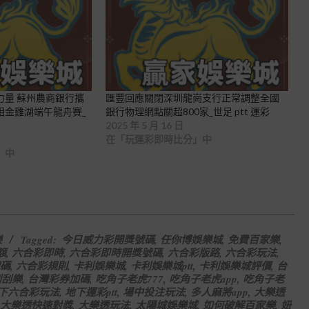
力量 蘇州農商銀行攜
匯豐回應關閉深圳龍崗支行正常調整全國
相金雞湖端午龍舟賽_
銀行物理網點關超800家_世足 ptt 運彩
2025 年 5 月 16 日
在「玩運彩即時比分」中
」中
樂
Tagged:
今日威力彩開獎號碼
,
任你博娛樂城
,
免費百家樂
,
額
,
六合彩即時
,
六合彩即時開獎號碼
,
六合彩版路
,
六合彩玩法
,
碼
,
六合彩規則
,
卡利娛樂城
,
卡利娛樂城ptt
,
卡利娛樂城評價
,
台
刮刮樂
,
台灣彩券加碼
,
吃角子老虎777
,
吃角子老虎app
,
吃角子老
下六合彩玩法
,
地下運彩ptt
,
場中投注玩法
,
多人麻將app
,
大樂透
大樂透快速對獎
,
大樂透玩法
,
太陽城娛樂城
,
如何破解百家樂
,
妞