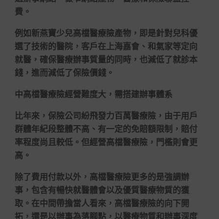
費。
例如新燕寶少兒高檔醫療險產物，即是針對兒科優
選了技術的醫院，客戶在上海嘉會、和氣家等定向
就醫，確保醫療辦事質量的同時，也減低了就診本
錢，進而減低了保險價錢。
中高檔醫療險經營難度大，需搭建辦事體系
比年來，保險公司紛飛發力百萬醫療險，由于用戶
群體年紀段整體不高、有一定的免賠額限制，賠付
率程度尚且較低。但經營高檔醫療險，門檻則會更
高。
除了費用付款以外，高檔醫療險更多的是強調辦
事，包含有暢快就醫體會以及優質醫療物質的獲
取。在中間帶擔當人看來，高檔醫療險的向下開
拓，還是以辦事為落腳點，以醫療物質和辦事深度