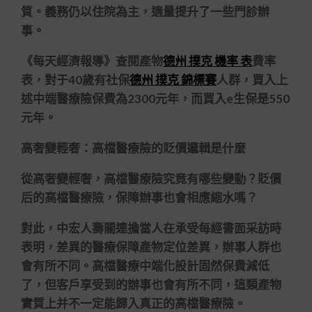
質。義務仍以住院為主，適量提升了一些門診辦
事。
《每天經濟報導》查閱產物
德州 撲克 機率 表
費率
表，對于40歲有社保
德州 撲克 錦標賽
人群，買入上
述中端醫療險保費為2300元年，而買入e生保是550
元年。
高奢變輕奢：高檔醫療險的貶價邏輯是什麼
從高奢變輕奢，高檔醫療險究竟有哪些變動？貶價
后的高檔醫療險，保障辦事也會相應縮水嗎？
對此，中宏人壽關連擔當人在承受每經書面采訪時
表明，差異的醫療保障產物定位差異，辦事人群也
會有所不同。高檔醫療中端化設計固然保費減低
了，但客戶享受到的辦事也會有所不同，這類產物
實質上并不一定能歸入真正的高檔醫療險。