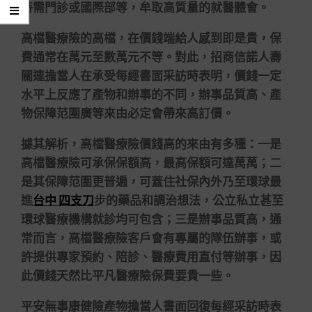
特需門診或國際部等，牟取高質量的就醫體會。
高檔醫療險的高檔，在價錢端給人感到即是貴，保
費通常在萬元至數萬元不等。對此，招商信諾人壽
關連擔當人在承受每經書面采訪時表明，價錢一定
水平上反應了產物和辦事的不同，辦事品質高、產
物保障范圍廣等來由必定會帶來高訂價。
據其解析，高檔醫療險價錢高的來由有多種：一是
高檔醫療險可承保保額高，最高保額可達萬萬；二
是其保障范圍更普遍，可蓋住社保內外乃至環球最
進
台中 四支刀
步的藥品和調治想法，公立私立甚至
環球醫療機構就診均可包含；三是辦事品質高，通
常而言，高檔醫療險客戶會有專屬的隊伍辦事，或
許提供專家預約、陪診、醫療費用直付等辦事，因
此價錢天然比平凡醫療險保費要貴一些。
平安無事康健險產物擔當人書面回復每經采訪時表