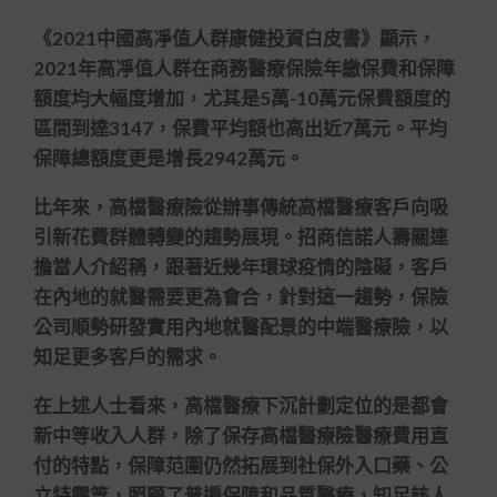
《2021中國高凈值人群康健投資白皮書》顯示，
2021年高凈值人群在商務醫療保險年繳保費和保障
額度均大幅度增加，尤其是5萬-10萬元保費額度的
區間到達3147，保費平均額也高出近7萬元。平均
保障總額度更是增長2942萬元。
比年來，高檔醫療險從辦事傳統高檔醫療客戶向吸
引新花費群體轉變的趨勢展現。招商信諾人壽關連
擔當人介紹稱，跟著近幾年環球疫情的陰礙，客戶
在內地的就醫需要更為會合，針對這一趨勢，保險
公司順勢研發實用內地就醫配景的中端醫療險，以
知足更多客戶的需求。
在上述人士看來，高檔醫療下沉計劃定位的是都會
新中等收入人群，除了保存高檔醫療險醫療費用直
付的特點，保障范圍仍然拓展到社保外入口藥、公
立特需等，照顧了普遍保障和品質醫療，知足該人