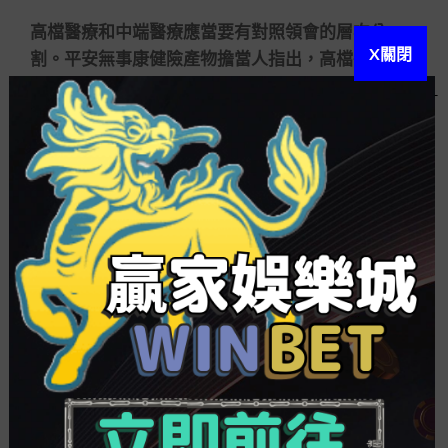
高檔醫療和中端醫療應當要有對照領會的層次分
X關閉
割。平安無事康健險產物擔當人指出，高檔醫療更
注目環球化的就醫物質、高精尖的調治方式、極致
化的辦事體會及全方向的康健控制，從高度和普遍
性上再往上拔高，以知足極高凈值客戶的需要；而
中端醫療注目內地公立醫療機構的物質，義務仍然
以低頻高額的危害為主，知足中等收入客群的需
要。對于習性于在內地公立醫療機構就醫的中等收
入客群，涵蓋公立特需、國際醫療部及VIP部的特需
醫療產物，具有更高的性價比。
招商信諾人壽關連擔當人表明，不但是價錢高矮或
貶價的疑問，高檔醫療險下沉到新中等收入群體，
相應的辦事內容也會有所差異，中端醫療險的特點
在于提供一定質量的性格化辦事；且在斟酌經濟性
的條件下，維持適用性。中高檔化實在可以懂得為