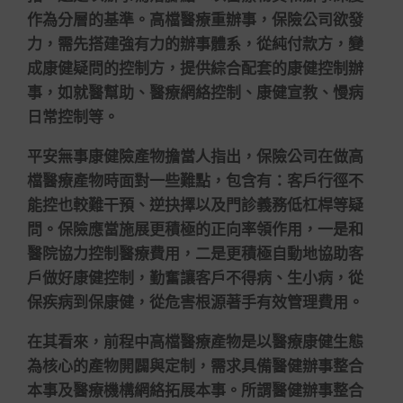
作為分層的基準。高檔醫療重辦事，保險公司欲發
力，需先搭建強有力的辦事體系，從純付款方，變
成康健疑問的控制方，提供綜合配套的康健控制辦
事，如就醫幫助、醫療網絡控制、康健宣教、慢病
日常控制等。
平安無事康健險產物擔當人指出，保險公司在做高
檔醫療產物時面對一些難點，包含有：客戶行徑不
能控也較難干預、逆抉擇以及門診義務低杠桿等疑
問。保險應當施展更積極的正向率領作用，一是和
醫院協力控制醫療費用，二是更積極自動地協助客
戶做好康健控制，勤奮讓客戶不得病、生小病，從
保疾病到保康健，從危害根源著手有效管理費用。
在其看來，前程中高檔醫療產物是以醫療康健生態
為核心的產物開闢與定制，需求具備醫健辦事整合
本事及醫療機構網絡拓展本事。所謂醫健辦事整合