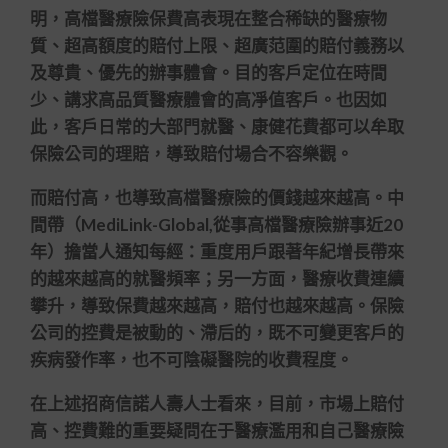
明，高檔醫療險保費高表現在整合稀缺的醫療物
質、超高額度的賠付上限、超廣范圍的賠付義務以
及尊貴、優先的辦事體會。目的客戶定位在時間
少、講求高品質醫療體會的高凈值客戶。也因如
此，客戶日常的大部門就醫、康健花費都可以牟取
保險公司的理賠，導致賠付場合不容樂觀。
而賠付高，也導致高檔醫療險的價錢越來越高。中
間帶（MediLink-Global,從事高檔醫療險辦事近20
年）擔當人通知每經：重度用戶跟著年紀增長帶來
的越來越高的就醫頻率；另一方面，醫療收費連續
攀升，導致保費越來越高，賠付也越來越高。保險
公司的控費是被動的、滯后的，既不可變更客戶的
疾病發作率，也不可陰礙醫院的收費程度。
在上述招商信諾人壽人士看來，目前，市場上賠付
高、控費難的重要疑問在于醫療濫用和自己醫療險