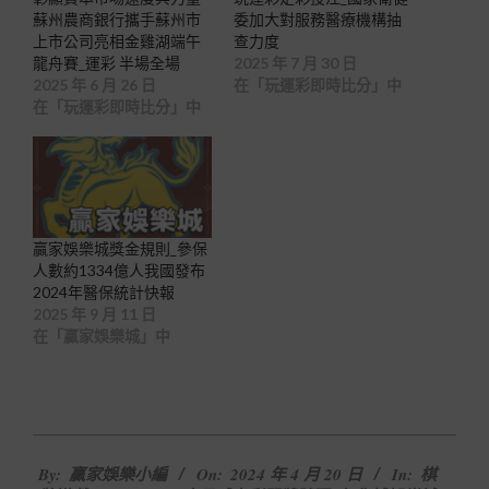
蘇州農商銀行攜手蘇州市
委加大對服務醫療機構抽
上市公司亮相金雞湖端午
查力度
龍舟賽_運彩 半場全場
2025 年 7 月 30 日
2025 年 6 月 26 日
在「玩運彩即時比分」中
在「玩運彩即時比分」中
贏家娛樂城獎金規則_參保
人數約1334億人我國發布
2024年醫保統計快報
2025 年 9 月 11 日
在「贏家娛樂城」中
2024-
By:
贏家娛樂小編
On:
2024 年 4 月 20 日
In:
棋
04-