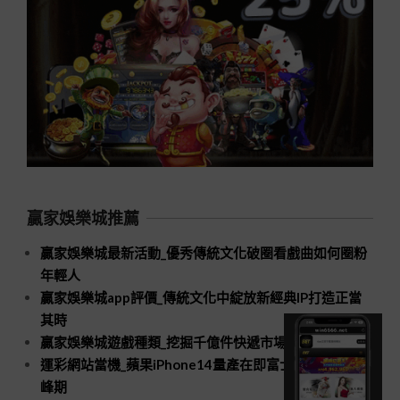
贏家娛樂城推薦
贏家娛樂城最新活動_優秀傳統文化破圈看戲曲如何圈粉
年輕人
贏家娛樂城app評價_傳統文化中綻放新經典IP打造正當
其時
贏家娛樂城遊戲種類_挖掘千億件快遞市場新空間
運彩網站當機_蘋果iPhone14量產在即富士康招工進入高
峰期