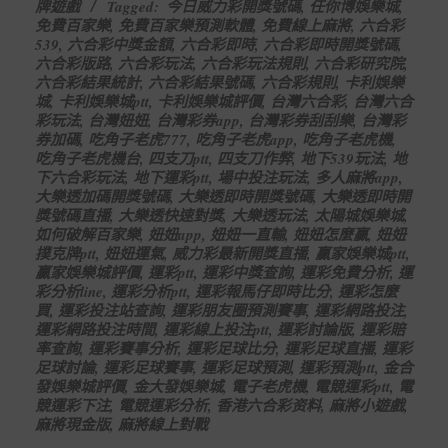
牌遊戲
Tagged:
今日威力彩開獎號碼
,
任你博娛樂城
,
20
免費百家樂
,
免費百家樂預測軟體
,
免費線上麻將
,
六合彩
539
,
六合彩中獎金額
,
六合彩即時
,
六合彩即時開獎號碼
,
六合彩版路
,
六合彩玩法
,
六合彩玩法規則
,
六合彩研究院
,
六合彩結果統計
,
六合彩結果號碼
,
六合彩規則
,
卡利娛樂
城
,
卡利娛樂城ptt
,
卡利娛樂城評價
,
台灣六合彩
,
台灣六合
彩玩法
,
台灣妞妞
,
台灣彩券app
,
台灣彩券刮刮樂
,
台灣彩
券加碼
,
吃角子老虎777
,
吃角子老虎app
,
吃角子老虎機
,
吃角子老虎機台
,
四支刀ptt
,
四支刀作弊
,
地下539玩法
,
地
下六合彩玩法
,
地下運彩ptt
,
場中投注玩法
,
多人麻將app
,
大樂透加碼開獎號碼
,
大樂透即時開獎號碼
,
大樂透即時開
獎號碼直播
,
大樂透快速對獎
,
大樂透玩法
,
太陽城娛樂城
,
如何破解百家樂
,
妞妞app
,
妞妞一直輸
,
妞妞怎麼贏
,
妞妞
撲克牌ptt
,
妞妞運氣
,
威力彩最新開獎直播
,
贏家娛樂城ptt
,
贏家娛樂城評價
,
運彩ptt
,
運彩中獎查詢
,
運彩免費分析
,
運
彩分析line
,
運彩分析ptt
,
運彩報馬仔即時比分
,
運彩怎麼
買
,
運彩投注站查詢
,
運彩朋友圈預測賽事
,
運彩網路投注
,
運彩網路投注時間
,
運彩線上投注ptt
,
運彩討論版
,
運彩賠
率查詢
,
運彩賽事分析
,
運彩足球比分
,
運彩足球直播
,
運彩
足球討論
,
運彩足球賽事
,
運彩足球預測
,
運彩預測ptt
,
金合
發娛樂城評價
,
金大發娛樂城
,
電子老虎機
,
電競運彩ptt
,
電
競運彩下注
,
電競運彩分析
,
香港六合彩资料
,
麻將小遊戲
,
麻將現金版
,
麻將線上對戰