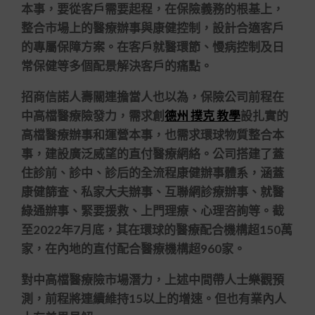
本事，要從客戶需要起程，在保險義務的根基上，
整合市場上的醫療辦事與康健控制，設計合適客戶
的專屬保障方案。在客戶就醫環節、慢病控制及日
常保健等多個配景解決客戶的痛點。
招商信諾人壽關連擔當人也以為，保險公司前程在
中高檔醫療險發力，需求創
德州 撲克 教學
設扎實的
高檔醫療辦事和運營本事，也需求環球物質整合本
事，建設廣泛威望的直付醫療網絡。公司搭建了蓋
住診前、診中、診后的全流程康健辦事體系，涵蓋
康健篩查、私家大夫辦事、互聯網診療辦事、就醫
綠通辦事、緊要援救、上門理療、心理咨詢等。截
至2022年7月底，其在環球的醫療配合機構超150萬
家，在內地的直付配合醫療機構超960家。
對中高檔醫療險市場潛力，上述中間帶人士樂觀預
測，前程將連續維持15以上的增速。但也有業內人