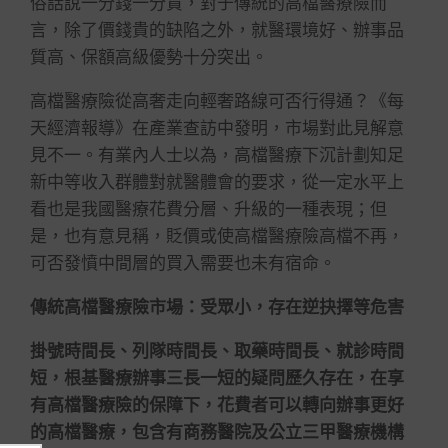
俗話說一分錢一分貨，對于傳統的高檔醫療險而
言，除了價錢貴的缺陷之外，就醫環境好、辦事品
質高、保額高級優勢十分突出。
高檔醫療險從高奢走向輕奢路線可否行得通？《每
天經濟報導》在產業查訪中發明，市場對此見解意
見不一。有業內人士以為，高檔醫療下沉計劃知足
新中等收入群體對就醫體會的要求，從一定水平上
看也是我國醫療花費分層、升級的一種表現；但
是，也有意見稱，貶價或使高檔醫療險高檔不再，
可否發憤中間層的買入需要也未有宿命。
傳統高檔醫療險市場：受眾小，存在逆抉擇等危害
掛號時間長、列隊時間長、取藥時間長、就診時間
短，根基醫療辦事三長一短的疑問歷久存在，在享
有高檔醫療險的保障下，花費者可以轉向辦事更好
的高檔醫療，包含有商務醫院及公立三甲醫療機構