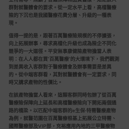
群對就醫體會的要求。從一定水平上看，高檔醫療
險的下沉也是我國醫療花費分層、升級的一種表
現。
值得一提的是，跟著百萬醫療險規模的不停擴張，
向上拓展辦事，尋求高檔化升級也成為險企不同化
競爭的一大道徑。平安無事康健險產物擔當人表
明：在人人都在買‘百萬醫療’的大環境下，我們觀測
到差異收入客群對于醫療體會及辦事需要是差異
的。從中端客群看，其對就醫體會有一定要求，同
時又講求產物的性價比。
在該產物擔當人看來，這類客群同時包辦了從百萬
醫療險保障向上延長和高檔醫療險向下開拓兩個通
路的橋梁。以匹配中端客群的e生保·特需醫療產物
為例，就醫范圍在百萬醫療根基上拓展公立特需、
國際醫療部及VIP部，充裕應用內地的三甲醫療物