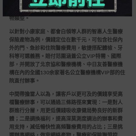
高檔醫療險計劃和實用人群的拓展，讓更多對醫療
品質和就醫體會有要求的人群可以有合適個人的產
物類型。
以針對小康家庭、都會白領等人群的智惠人生醫療
保險產物為例，價錢定位在數千元，可包含社保內
外的門、急診和住院醫療費用，敏捷搭配體檢、牙
科等可選義務。賠付范圍涵蓋公立VIP特需、國際
部，并開放了北京協和醫療機構、中日友善醫療機
構在內的全國130余家著名公立醫療機構VIP部的住
院直付辦事。
中間帶擔當人以為，讓客戶以更可及的價錢享受高
檔醫療辦事，可以通過三條路徑來實現：一是對人
群進行分層，用更低價錢吸收康健局勢良好的新群
體；二是調換福利，提高深莫測度調治的辦事和費
用支持，減低暢快性高頻醫療費用的占比；三是挑
選辦事網絡，做窄網絡產物，醫療和保險聯盟控