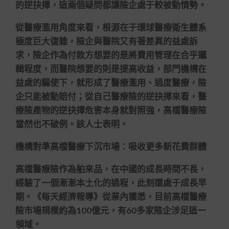
的逆抉擇，這兩個疑問都讓險企處于較被動情勢。
從醫療濫用角度來看，根源在于環球醫療衛生體系
極度巨大復雜，險企與醫院又有著差異的益處訴
求，險企作為付款方想要的是將費用管理在合乎邏
輯程度，而醫院想要的則是提高收益，部門機構在
益處的驅使下，就形成了醫療濫用、過度醫療，險
企只能被動賠付；從自己醫療險的逆抉擇來看，醫
療險產物的逆抉擇危害本身就對照強，高檔醫療險
當然也不破例。該人士表明。
機構對準高檔醫療下沉市場：吸收更多新花費群體
高檔醫療險作為舶來品，在中國的成長時間不長，
經驗了一個漸漸本土化的過程，此刻還處于成長早
期。《每天經濟報導》從業內獲悉，目前高檔醫療
險市場規模約為100億元，有60多家險企涉足這一
領域。