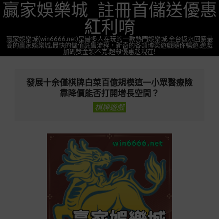
贏家娛樂城_註冊首儲送優惠
Skip
to
紅利唷
content
贏家娛樂城(win6666.net)是最多人在玩的一款熱門娛樂城,全台返水回饋最
高的贏家娛樂城,最快的儲值託售流程，新奇的各類博奕遊戲隨你暢遊,遊戲
加碼獎金領不完.超殺優惠趁現在!
Primary
Navigation
發展十余僅棋牌白菜百億規模這一小眾醫療險
Menu
靠降價能否打開增長空間？
棋牌遊戲