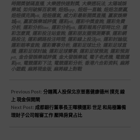
時開獎號碼直播
,
大樂透快速對獎
,
大樂透玩法
,
太陽城娛
樂城
,
如何破解百家樂
,
妞妞app
,
妞妞一直輸
,
妞妞怎麼贏
,
妞妞撲克牌ptt
,
妞妞運氣
,
威力彩最新開獎直播
,
贏家娛樂
城ptt
,
贏家娛樂城評價
,
運彩ptt
,
運彩中獎查詢
,
運彩免費
分析
,
運彩分析line
,
運彩分析ptt
,
運彩報馬仔即時比分
,
運
彩怎麼買
,
運彩投注站查詢
,
運彩朋友圈預測賽事
,
運彩網
路投注
,
運彩網路投注時間
,
運彩線上投注ptt
,
運彩討論版
,
運彩賠率查詢
,
運彩賽事分析
,
運彩足球比分
,
運彩足球直
播
,
運彩足球討論
,
運彩足球賽事
,
運彩足球預測
,
運彩預測
ptt
,
金合發娛樂城評價
,
金大發娛樂城
,
電子老虎機
,
電競運
彩ptt
,
電競運彩下注
,
電競運彩分析
,
香港六合彩资料
,
麻將
小遊戲
,
麻將現金版
,
麻將線上對戰
Previous Post:
分鐘萬人投保北京普惠健康德州 撲克 線
上 現金保開閘
Next Post:
成都銀行董事長王暉積運彩 世足 和局極籌備
理財子公司報審工作 壓降房貸占比