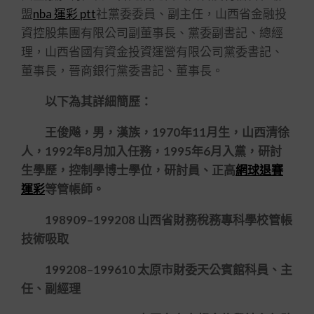
盟
nba 運彩 ptt
社黨委委員、副主任，山西省金融投
資控股集團有限公司副董事長、黨委副書記、總經
理，山西省國有資金投資運營有限公司黨委書記、
董事長，晉商銀行黨委書記、董事長。
以下為其詳細簡歷：
王俊飚，男，漢族，1970年11月生，山西清徐
人，1992年8月加入任務，1995年6月入黨，研討
生學歷，控制學博士學位，研討員、正高
網球退賽
運彩
等管帳師。
198909–199208 山西省財務稅務專科學校管帳
技術吸取
199208–199610 太原市財委天公賓館科員、主
任、副經理