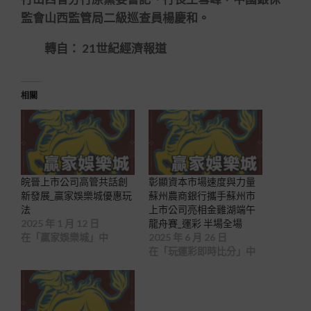
監會山西監管局二級巡查員楊慶和。
轉自： 21世紀經濟報道
相關
皖晉上市公司高管共話創
彰顯資本市場速度與力量
新發展_贏家娛樂城優惠玩
蘇州農商銀行攜手蘇州市
法
上市公司亮相金雞湖端午
2025 年 1 月 12 日
龍舟賽_運彩 半場全場
在「贏家娛樂城」中
2025 年 6 月 26 日
在「玩運彩即時比分」中