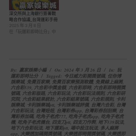
深交所與上海銀行簽署戰
略合作協議_台灣運彩手冊
2025 年 3 月 8 日
在「玩運彩即時比分」中
2024-
By:
贏家娛樂小編
On:
2024 年 3 月 26 日
In:
玩
03-
運彩即時比分
Tagged:
今日威力彩開獎號碼
,
任你博
26
娛樂城
,
免費百家樂
,
免費百家樂預測軟體
,
免費線上麻將
,
六合彩539
,
六合彩中獎金額
,
六合彩即時
,
六合彩即時開獎
號碼
,
六合彩版路
,
六合彩玩法
,
六合彩玩法規則
,
六合彩研
究院
,
六合彩結果統計
,
六合彩結果號碼
,
六合彩規則
,
卡利
娛樂城
,
卡利娛樂城ptt
,
卡利娛樂城評價
,
台灣六合彩
,
台灣
六合彩玩法
,
台灣妞妞
,
台灣彩券app
,
台灣彩券刮刮樂
,
台
灣彩券加碼
,
吃角子老虎777
,
吃角子老虎app
,
吃角子老虎
機
,
吃角子老虎機台
,
四支刀ptt
,
四支刀作弊
,
地下539玩法
,
地下六合彩玩法
,
地下運彩ptt
,
場中投注玩法
,
多人麻將
app
,
大樂透加碼開獎號碼
,
大樂透即時開獎號碼
,
大樂透即