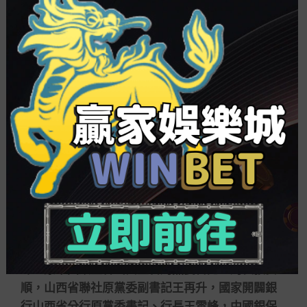
202104–202107 長治市委副書記、代市長、市
執政機構黨組書記
202107– 長治市委副書記、市長、市執政機構
黨組書記
202109— 涉嫌嚴重違紀違法，承受山西省紀委
監委綱紀審察和偵察查訪。
值得一提的是，這是自上年7月以來，山西金融
體制反腐風暴掛落的第九位金融干部。此前八位差
別是山西省聯社原黨委書記、理事長崔聯會，原黨
委副書記、副理事長、主任邢亮喜，原黨委專職副
書記、副理事長王忠澤，山西省場所金融監視控制
局(省執政機構金融辦)原黨組書記、局長(主任)竟
暉，原中國銀監會山西監管局黨委書記、局長張安
順，山西省聯社原黨委副書記王再升，國家開闢銀
行山西省分行原黨委書記、行長王雪峰，中國銀保