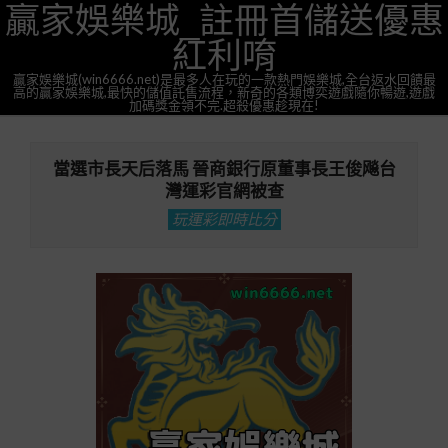
贏家娛樂城_註冊首儲送優惠
Skip
to
紅利唷
content
贏家娛樂城(win6666.net)是最多人在玩的一款熱門娛樂城,全台返水回饋最
高的贏家娛樂城,最快的儲值託售流程，新奇的各類博奕遊戲隨你暢遊,遊戲
加碼獎金領不完.超殺優惠趁現在!
Primary
Navigation
當選市長天后落馬 晉商銀行原董事長王俊飚台
Menu
灣運彩官網被查
玩運彩即時比分