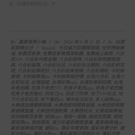
在「玩運彩即時比分」中
2024-
By:
贏家娛樂小編
On:
2024 年 6 月 21 日
In:
玩運
06-
彩即時比分
Tagged:
今日威力彩開獎號碼
,
任你博娛樂
21
城
,
免費百家樂
,
免費百家樂預測軟體
,
免費線上麻將
,
六合
彩539
,
六合彩中獎金額
,
六合彩即時
,
六合彩即時開獎號
碼
,
六合彩版路
,
六合彩玩法
,
六合彩玩法規則
,
六合彩研究
院
,
六合彩結果統計
,
六合彩結果號碼
,
六合彩規則
,
卡利娛
樂城
,
卡利娛樂城ptt
,
卡利娛樂城評價
,
台灣六合彩
,
台灣六
合彩玩法
,
台灣妞妞
,
台灣彩券app
,
台灣彩券刮刮樂
,
台灣
彩券加碼
,
吃角子老虎777
,
吃角子老虎app
,
吃角子老虎機
,
吃角子老虎機台
,
四支刀ptt
,
四支刀作弊
,
地下539玩法
,
地
下六合彩玩法
,
地下運彩ptt
,
場中投注玩法
,
多人麻將app
,
大樂透加碼開獎號碼
,
大樂透即時開獎號碼
,
大樂透即時開
獎號碼直播
,
大樂透快速對獎
,
大樂透玩法
,
太陽城娛樂城
,
如何破解百家樂
,
妞妞app
,
妞妞一直輸
,
妞妞怎麼贏
,
妞妞
撲克牌ptt
,
妞妞運氣
,
威力彩最新開獎直播
,
贏家娛樂城ptt
,
贏家娛樂城評價
,
運彩ptt
,
運彩中獎查詢
,
運彩免費分析
,
運
彩分析line
,
運彩分析ptt
,
運彩報馬仔即時比分
,
運彩怎麼