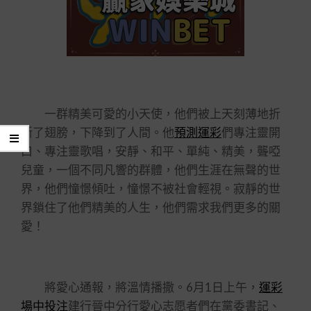
一群精美可愛的小天使，他們被上天刻薄地折
斷了翅膀，下降到了人間。他
預測運彩
們專注靈開
口、專注靈歌唱，安靜、和平、單純、精美，聾啞
兒童，一個不同凡響的群體，他們生涯在無聲的世
界，他們憧憬傾吐，憧憬不被社會輕視。寂靜的世
界鎖住了他們精美的人生，他們需求我們更多的關
愛！
將愛心通報，將溫情播撒。6月1日上午，
運彩
場中投注
建行晉中分行愛心志愿者們在黨委書記、