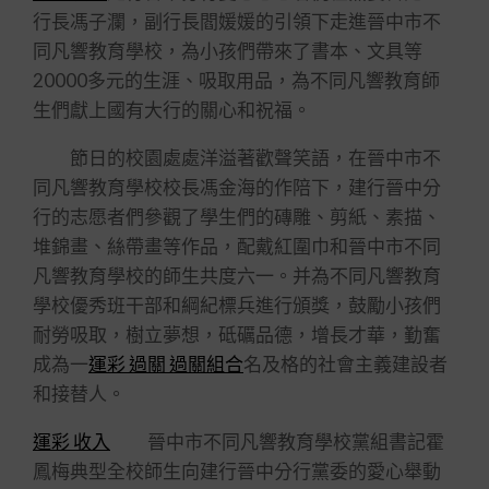
行長馮子瀾，副行長閻媛媛的引領下走進晉中市不
同凡響教育學校，為小孩們帶來了書本、文具等
20000多元的生涯、吸取用品，為不同凡響教育師
生們獻上國有大行的關心和祝福。
節日的校園處處洋溢著歡聲笑語，在晉中市不
同凡響教育學校校長馮金海的作陪下，建行晉中分
行的志愿者們參觀了學生們的磚雕、剪紙、素描、
堆錦畫、絲帶畫等作品，配戴紅圍巾和晉中市不同
凡響教育學校的師生共度六一。并為不同凡響教育
學校優秀班干部和綱紀標兵進行頒獎，鼓勵小孩們
耐勞吸取，樹立夢想，砥礪品德，增長才華，勤奮
成為一
運彩 過關 過關組合
名及格的社會主義建設者
和接替人。
運彩 收入
晉中市不同凡響教育學校黨組書記霍
鳳梅典型全校師生向建行晉中分行黨委的愛心舉動