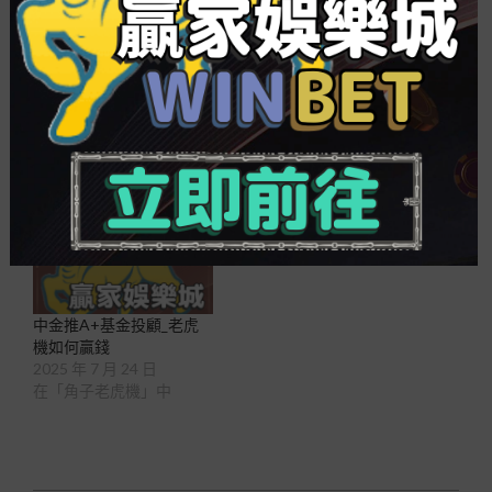
深挖潛力投資標的明星基
基金調研應回歸本源_老虎
金經理調研忙_老虎機玩法
機優惠活動玩法
小技巧
2025 年 7 月 31 日
2025 年 5 月 19 日
在「角子老虎機」中
在「角子老虎機」中
中金推A+基金投顧_老虎
機如何贏錢
2025 年 7 月 24 日
在「角子老虎機」中