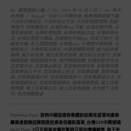
2024-
By:
贏家娛樂小編
On:
2024 年 10 月 9 日
In:
角子
10-
老虎機
Tagged:
今彩539中獎兌換
,
免費棋牌遊戲下載
,
09
六合彩在線投注
,
六合彩投注方法
,
六合彩開獎號碼
,
刮刮
樂技巧
,
刮刮樂玩法
,
台灣彩券app下載
,
台灣彩券中獎
,
台
灣彩券官網
,
台灣彩券對獎
,
台灣彩券投注站
,
台灣彩券玩
法
,
台灣彩票官方網站
,
台灣運彩手機app
,
四支刀技巧
,
在
線老虎機
,
多人棋牌遊戲
,
大樂透app
,
大樂透中獎號碼
,
大
樂透投注
,
大樂透玩法技巧
,
大樂透開獎時間
,
威力彩中獎
號碼
,
威力彩包牌
,
威力彩常見號碼
,
威力彩玩法技巧
,
手機
棋牌遊戲
,
棋牌遊戲平台
,
熱門棋牌遊戲
,
玩運彩投注方法
,
百家樂平台
,
百家樂必勝法
,
百家樂快速註冊
,
百家樂攻略
,
百家樂真人平台
,
百家樂線上投注
,
百家樂論壇
,
百家樂贏
錢
,
百家樂贏錢分析
,
百家樂贏錢技巧
,
百家樂贏錢方法
,
百
家樂遊戲玩法
,
百家樂遊戲網站
,
經典棋牌遊戲
,
線上百家
樂推薦
,
線上百家樂玩法
,
線上百家樂遊戲
,
老虎機下注技
巧
,
老虎機體驗金
Previous Post:
首例中國版證券集體訴訟案有望落地康美
藥業虛假陳述案開啟投資者保護新篇章_台灣539中獎號碼
Next Post:
3只互認基金獲批暫時只面向機構銷售_角子老