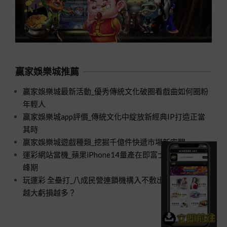
贏家娛樂城推薦
贏家娛樂城最新活動_優秀傳統文化破圈看戲曲如何圈粉
年輕人
贏家娛樂城app評價_傳統文化中綻放新經典IP打造正當
其時
贏家娛樂城遊戲種類_挖掘千億件快遞市場新空間
運彩網站當機_蘋果iPhone14量產在即富士康招工進入高
峰期
玩運彩 全壘打_八成民營連鎖機構入不敷出口腔醫療規模
越大虧損越多？