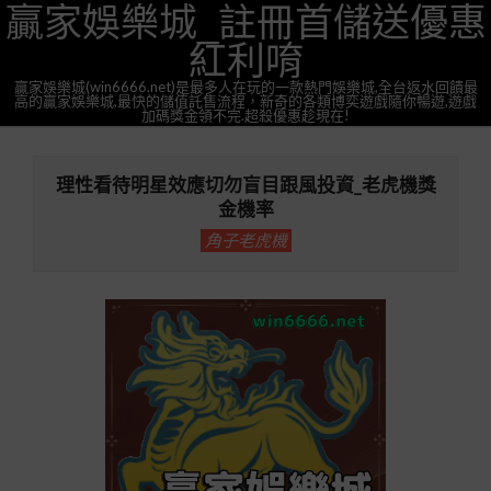
贏家娛樂城_註冊首儲送優惠
Skip
to
紅利唷
content
贏家娛樂城(win6666.net)是最多人在玩的一款熱門娛樂城,全台返水回饋最
高的贏家娛樂城,最快的儲值託售流程，新奇的各類博奕遊戲隨你暢遊,遊戲
加碼獎金領不完.超殺優惠趁現在!
Primary
Navigation
理性看待明星效應切勿盲目跟風投資_老虎機獎
Menu
金機率
角子老虎機