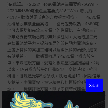
)
依此算計，2022年4680電池產量需要約75GWh，
2030年4680電池產量需要約316TWh，增長約
4113。數值與馬斯克的方案根本相符。 4680電
池概念股業績全面高增 國元證券以為，4680電
池可大幅增加高鎳三元電池的性價比，有望給三元
專業路線帶來顯著的專業升級紅利，大幅增加三元
高鎳電池競爭力。提前布局的關連動力電池廠商、
上游原質料的高加工硅料以及鎳原料的頭部供給商
有望受益。 數據寶梳理了4680電池概念股名
單。市場體現方面，受電池板塊整體回調陰礙，2月
以來，19只概念股平均下跌347。寧德時代、杭可
科技、聯贏激光等5股領跌，跌幅均逾10；同期僅華
友鈷業、中國寶安、寧波精達和科恒股份4股錄得上
X關閉
漲。 機構評級方面，龍頭寧德時代照舊牟取最
多注目，評級機構多達41家；介入當升科技、天賜
質料、華友鈷業和璞泰來個股評級的機構也均在20