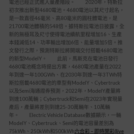
電池已經正式進入量產階段。 2020年，特斯拉
初次推出新型4680電池。4680電池以其尺寸起名，
是一款直徑46毫米、高80毫米的圓柱體電池，是
21700電池體積的548倍。據特斯拉電池日披露，全
新的無極耳及尺寸使得電池續航里程增加16、生產
本錢減低14、功率輸出增加6倍、能量增加5倍。推
文發行之際，預測特斯拉將開端交付搭載4680電池
的新型ModelY。 此前，馬斯克在電池日發行
4680電池概念時提出方案，4680電池產量在2022
年到達一年100GWh、在2030年到達一年3TWh特
斯拉搭載4680電池的車型有ModelY、Cybertruck
以及Semi海通證券預測，2022年，ModelY產量將
到達100萬輛；Cybertruck和Semi在2023年實現量
產后，產量將差別到達25-30萬輛年、10萬輛
年。 Electric Vehicle Database數據顯示，一輛
ModelY、Cybertruck、Semi的電池容量差別為
75kWh、250kWh和500kWh
六合彩 – 即時開彩(live