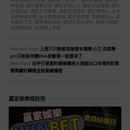
率查詢
,
運彩賽事分析
,
運彩足球比分
,
運彩足球直播
,
運彩
足球討論
,
運彩足球賽事
,
運彩足球預測
,
運彩預測ptt
,
金合
發娛樂城評價
,
金大發娛樂城
,
電子老虎機
,
電競運彩ptt
,
電
競運彩下注
,
電競運彩分析
,
香港六合彩资料
,
麻將小遊戲
,
麻將現金版
,
麻將線上對戰
Previous Post:
上周六只新股首破發本周陳 小刀 百家樂
ptt只新股申購RNA診斷第一股要來了
Next Post:
出乎行業意料燒堿價格大漲超出口市場持彩票
開獎續好轉概念股業績爆發
贏家娛樂城註冊