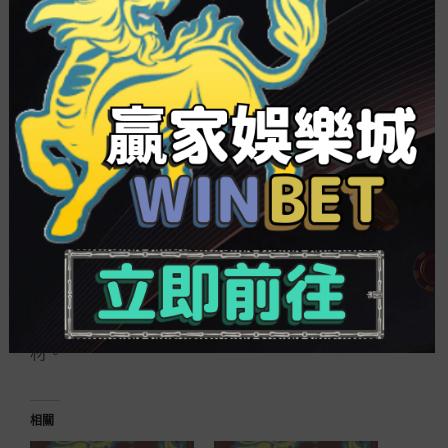
家以上。 在2021年新能源車、鋰電池板塊爆發
的大底細下，概念股全年業績體現亮眼，絕大部門
為同向預增，僅科恒股份為同比扭虧。以凈利潤增
幅中值算計，已發行業績預報的13股增幅均逾50，
10股有望翻倍。杉杉股份居首，公司預測2021年凈
利潤同比增長2146-2356，重要系新能源車景氣量
增加，公司鋰電質料銷量和盈利程度同比大幅增加
所致。另外天賜質料、華友鈷業、科達利3股凈利潤
增幅衝破200。 行業鏈方面，寧德時代、億緯鋰
能2022年將投入量產特斯拉4680電池，中偉股份、
芳源股份正極質料前驅體業務雙雙打入特斯拉供給
鏈，杭可科技已辦妥4680電池樣機并交付客戶採
用，贏合科技則供給知足4680電池生產的要害器
材。
相關