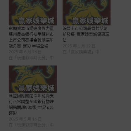
彰顯資本市場速度與力量
皖晉上市公司高管共話創
蘇州農商銀行攜手蘇州市
新發展_贏家娛樂城優惠玩
上市公司亮相金雞湖端午
法
龍舟賽_運彩 半場全場
2025 年 1 月 12 日
2025 年 6 月 26 日
在「贏家娛樂城」中
在「玩運彩即時比分」中
匯豐回應關閉深圳龍崗支
行正常調整全國銀行物理
網點關超800家_世足 ptt
運彩
2025 年 5 月 16 日
在「玩運彩即時比分」中