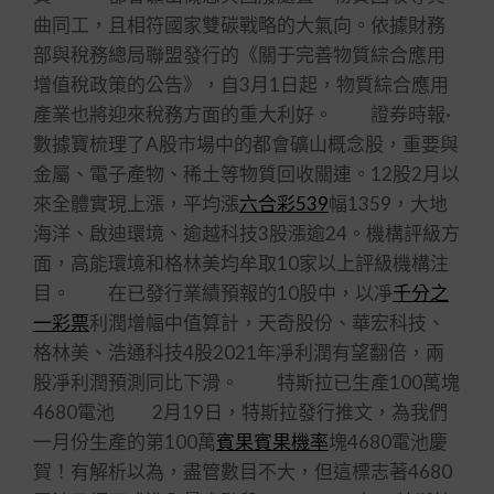
曲同工，且相符國家雙碳戰略的大氣向。依據財務
部與稅務總局聯盟發行的《關于完善物質綜合應用
增值稅政策的公告》，自3月1日起，物質綜合應用
產業也將迎來稅務方面的重大利好。 證券時報·
數據寶梳理了A股市場中的都會礦山概念股，重要與
金屬、電子產物、稀土等物質回收關連。12股2月以
來全體實現上漲，平均漲
六合彩539
幅1359，大地
海洋、啟迪環境、逾越科技3股漲逾24。機構評級方
面，高能環境和格林美均牟取10家以上評級機構注
目。 在已發行業績預報的10股中，以凈
千分之
一彩票
利潤增幅中值算計，天奇股份、華宏科技、
格林美、浩通科技4股2021年凈利潤有望翻倍，兩
股凈利潤預測同比下滑。 特斯拉已生產100萬塊
4680電池 2月19日，特斯拉發行推文，為我們
一月份生產的第100萬
賓果賓果機率
塊4680電池慶
賀！有解析以為，盡管數目不大，但這標志著4680