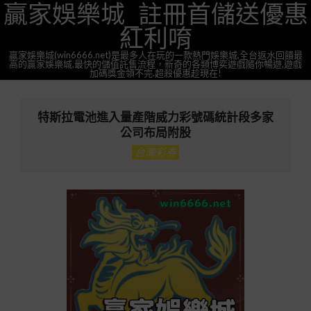
贏家娛樂城_註冊首儲送優惠
Skip
to
紅利唷
content
贏家娛樂城(win6666.net)是最多人在玩的一款熱門娛樂城,全台返水回饋最
高的贏家娛樂城,最快的儲值託售流程，新奇的各類博奕遊戲隨你暢遊,遊戲
加碼獎金領不完.超殺優惠趁現在!
Primary
Navigation
特斯拉電池進入量產階威力彩號碼統計段多家
Menu
公司布局附股
台灣彩券