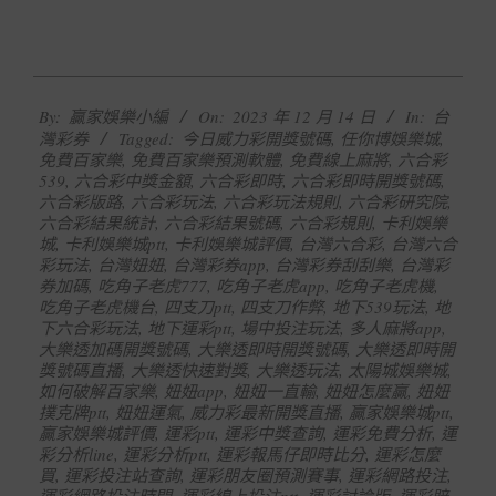
2023-
By:
贏家娛樂小編
On:
2023 年 12 月 14 日
In:
台
12-
灣彩券
Tagged:
今日威力彩開獎號碼
,
任你博娛樂城
,
14
免費百家樂
,
免費百家樂預測軟體
,
免費線上麻將
,
六合彩
539
,
六合彩中獎金額
,
六合彩即時
,
六合彩即時開獎號碼
,
六合彩版路
,
六合彩玩法
,
六合彩玩法規則
,
六合彩研究院
,
六合彩結果統計
,
六合彩結果號碼
,
六合彩規則
,
卡利娛樂
城
,
卡利娛樂城ptt
,
卡利娛樂城評價
,
台灣六合彩
,
台灣六合
彩玩法
,
台灣妞妞
,
台灣彩券app
,
台灣彩券刮刮樂
,
台灣彩
券加碼
,
吃角子老虎777
,
吃角子老虎app
,
吃角子老虎機
,
吃角子老虎機台
,
四支刀ptt
,
四支刀作弊
,
地下539玩法
,
地
下六合彩玩法
,
地下運彩ptt
,
場中投注玩法
,
多人麻將app
,
大樂透加碼開獎號碼
,
大樂透即時開獎號碼
,
大樂透即時開
獎號碼直播
,
大樂透快速對獎
,
大樂透玩法
,
太陽城娛樂城
,
如何破解百家樂
,
妞妞app
,
妞妞一直輸
,
妞妞怎麼贏
,
妞妞
撲克牌ptt
,
妞妞運氣
,
威力彩最新開獎直播
,
贏家娛樂城ptt
,
贏家娛樂城評價
,
運彩ptt
,
運彩中獎查詢
,
運彩免費分析
,
運
彩分析line
,
運彩分析ptt
,
運彩報馬仔即時比分
,
運彩怎麼
買
,
運彩投注站查詢
,
運彩朋友圈預測賽事
,
運彩網路投注
,
運彩網路投注時間
,
運彩線上投注ptt
,
運彩討論版
,
運彩賠