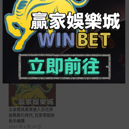
相關
小五金如何邁進大產業？_
模具制造行業可能因制造
百家樂 幸運6 算牌
成本調整市場_百家樂 娛樂
2025 年 6 月 2 日
城
在「線上百家樂」中
2025 年 6 月 25 日
在「線上百家樂」中
五金模具產業進入百花齊
放集群化時代_百家樂取款
免手續費
2025 年 6 月 28 日