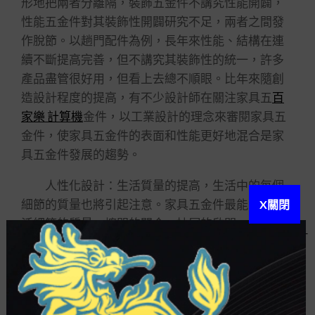
形地把兩者分離隔，裝飾五金件不講究性能開闢，
性能五金件對其裝飾性開闢研究不足，兩者之間發
作脫節。以趟門配件為例，長年來性能、結構在連
續不斷提高完善，但不講究其裝飾性的統一，許多
產品盡管很好用，但看上去總不順眼。比年來隨創
造設計程度的提高，有不少設計師在關注家具五
百
家樂 計算機
金件，以工業設計的理念來審閱家具五
金件，使家具五金件的表面和性能更好地混合是家
具五金件發展的趨勢。
人性化設計：生活質量的提高，生活中的每個
細節的質量也將引起注意。家具五金件最能反應生
X關閉
活細節的質量。櫥門的開合，抽屜的啟閉。優秀的
家具五金件，能在這些日常動作上體現以人為本的
人性化原則。安全、省力、無聲、暢快等人性化理
念將進一步混合入家具五金件的開闢設計中。這也
是社會發展的必定要求。