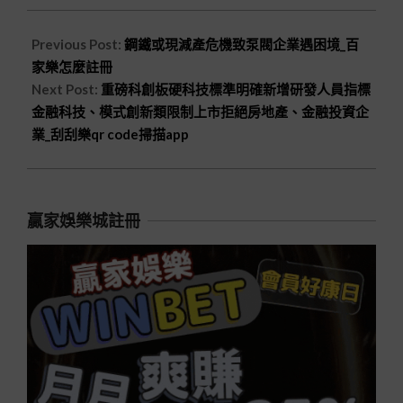
Previous Post:
鋼鐵或現減產危機致泵閥企業遇困境_百
家樂怎麼註冊
Next Post:
重磅科創板硬科技標準明確新增研發人員指標
金融科技、模式創新類限制上市拒絕房地產、金融投資企
業_刮刮樂qr code掃描app
贏家娛樂城註冊