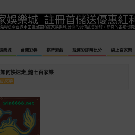
家娛樂城_註冊首儲送優惠紅
一款熱門娛樂城,全台返水回饋最高的贏家娛樂城,最快的儲值託售流程，新奇的各類博
娛樂城
台灣彩券
棋牌遊戲
玩運彩即時比分
線上百家樂
Primary
Navigation
Menu
如何快速走_龍七百家樂
百家樂