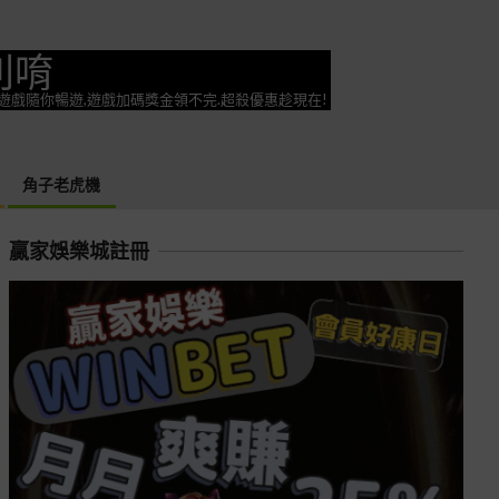
利唷
奕遊戲隨你暢遊,遊戲加碼獎金領不完.超殺優惠趁現在!
角子老虎機
贏家娛樂城註冊