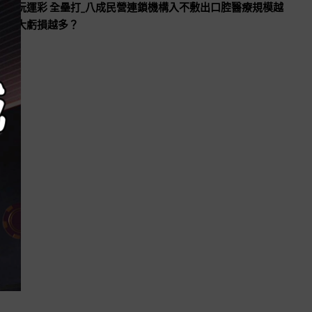
玩運彩 全壘打_八成民營連鎖機構入不敷出口腔醫療規模越
大虧損越多？