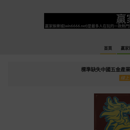
Skip
to
贏
content
贏家娛樂城(win6666.net)是最多人在玩的
首頁
贏家
標準缺失中國五金產業
線上