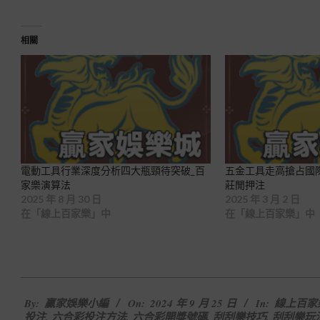
相關
電動工具行業深度分析四大瓶頸待突破_百
五金工具走高搶占國
家樂演算法
莊閒押注
2025 年 8 月 30 日
2025 年 3 月 2 日
在「線上百家樂」中
在「線上百家樂」中
2024-
By:
贏家娛樂小編
On:
2024 年 9 月 25 日
In:
線上百家
09-
投注
,
六合彩投注方法
,
六合彩開獎號碼
,
刮刮樂技巧
,
刮刮樂玩