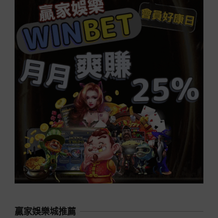
贏家娛樂城推薦