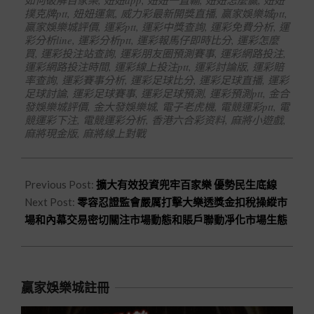
撲克牌ptt
,
妞妞運氣
,
威力彩最新開獎直播
,
贏家娛樂城ptt
,
贏家娛樂城評價
,
運彩ptt
,
運彩中獎查詢
,
運彩免費分析
,
運
彩分析line
,
運彩分析ptt
,
運彩報馬仔即時比分
,
運彩怎麼
買
,
運彩投注站查詢
,
運彩朋友圈預測賽事
,
運彩網路投注
,
運彩網路投注時間
,
運彩線上投注ptt
,
運彩討論版
,
運彩賠
率查詢
,
運彩賽事分析
,
運彩足球比分
,
運彩足球直播
,
運彩
足球討論
,
運彩足球賽事
,
運彩足球預測
,
運彩預測ptt
,
金合
發娛樂城評價
,
金大發娛樂城
,
電子老虎機
,
電競運彩ptt
,
電
競運彩下注
,
電競運彩分析
,
香港六合彩资料
,
麻將小遊戲
,
麻將現金版
,
麻將線上對戰
Previous Post:
擴大有效投資兜牢百家樂 優勢民生底線
Next Post:
零容忍證監會嚴厲打擊大樂透獎金扣稅操縱市
場和內幕交易密切關注市場動態和賬戶聯動凈化市場生態
贏家娛樂城註冊