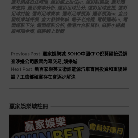
運彩網路投注時間
,
運彩線上投注ptt
,
運彩討論版
,
運彩賠
率查詢
,
運彩賽事分析
,
運彩足球比分
,
運彩足球直播
,
運彩
足球討論
,
運彩足球賽事
,
運彩足球預測
,
運彩預測ptt
,
金合
發娛樂城評價
,
金大發娛樂城
,
電子老虎機
,
電競運彩ptt
,
電
競運彩下注
,
電競運彩分析
,
香港六合彩资料
,
麻將小遊戲
,
麻將現金版
,
麻將線上對戰
Previous Post:
贏家娛樂城_SOHO中國CFO倪葵陽接受調
查涉嫌公司股票內幕交易_娛樂城
Next Post:
新百家樂英文術語能源汽車盲目投資和重復建
設？工信部確實存在會逐步解決
贏家娛樂城註冊