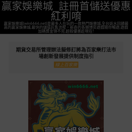
贏家娛樂城_註冊首儲送優惠
Skip
to
紅利唷
content
贏家娛樂城(win6666.net)是最多人在玩的一款熱門娛樂城,全台返水回饋最
高的贏家娛樂城,最快的儲值託售流程，新奇的各類博奕遊戲隨你暢遊,遊戲
加碼獎金領不完.超殺優惠趁現在!
Primary
Navigation
期貨交易所管理辦法擬修訂將為百家樂打法市
Menu
場創新發展提供制度指引
線上百家樂