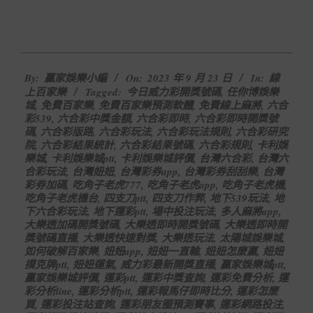
2023-
By:
贏家娛樂小編
On:
2023 年 9 月 23 日
In:
線
09-
上百家樂
Tagged:
今日威力彩開獎號碼
,
任你博娛樂
23
城
,
免費百家樂
,
免費百家樂預測軟體
,
免費線上麻將
,
六合
彩539
,
六合彩中獎金額
,
六合彩即時
,
六合彩即時開獎號
碼
,
六合彩版路
,
六合彩玩法
,
六合彩玩法規則
,
六合彩研究
院
,
六合彩結果統計
,
六合彩結果號碼
,
六合彩規則
,
卡利娛
樂城
,
卡利娛樂城ptt
,
卡利娛樂城評價
,
台灣六合彩
,
台灣六
合彩玩法
,
台灣妞妞
,
台灣彩券app
,
台灣彩券刮刮樂
,
台灣
彩券加碼
,
吃角子老虎777
,
吃角子老虎app
,
吃角子老虎機
,
吃角子老虎機台
,
四支刀ptt
,
四支刀作弊
,
地下539玩法
,
地
下六合彩玩法
,
地下運彩ptt
,
場中投注玩法
,
多人麻將app
,
大樂透加碼開獎號碼
,
大樂透即時開獎號碼
,
大樂透即時開
獎號碼直播
,
大樂透快速對獎
,
大樂透玩法
,
太陽城娛樂城
,
如何破解百家樂
,
妞妞app
,
妞妞一直輸
,
妞妞怎麼贏
,
妞妞
撲克牌ptt
,
妞妞運氣
,
威力彩最新開獎直播
,
贏家娛樂城ptt
,
贏家娛樂城評價
,
運彩ptt
,
運彩中獎查詢
,
運彩免費分析
,
運
彩分析line
,
運彩分析ptt
,
運彩報馬仔即時比分
,
運彩怎麼
買
,
運彩投注站查詢
,
運彩朋友圈預測賽事
,
運彩網路投注
,