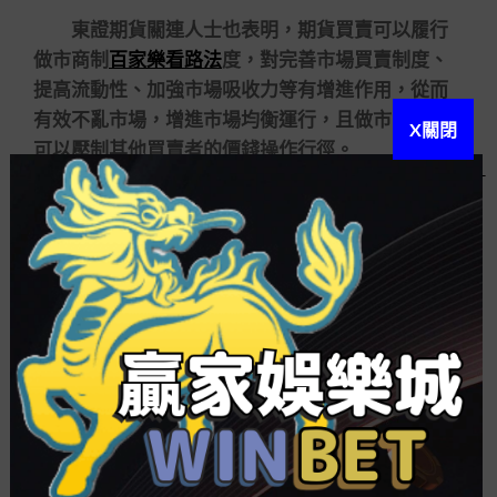
東證期貨關連人士也表明，期貨買賣可以履行
做市商制
百家樂看路法
度，對完善市場買賣制度、
提高流動性、加強市場吸收力等有增進作用，從而
有效不亂市場，增進市場均衡運行，且做市商制度
X關閉
可以壓制其他買賣者的價錢操作行徑。
比年來，各期貨買賣所已陸續實施做市商制
度，以大商所為例，目前該所做市商務務制度包含
買賣、交割、清算、風控、市場推銷等全流程的一
攬子任務計劃，
百家樂工作
交融品種特色和市場變
動進行一品一策、因品施策。一方面，買賣所形成
以連續報價為核心、做市條約至少蓋住前六行條約
的做市機制，繼續夯實流動性供應質量，并創設報
價責任彈性調換機制，科學論證報價計劃；另一方
面，買賣所對做市計劃進行不同化、精細化控制，
以安適差異品種、差異市場場合需求。