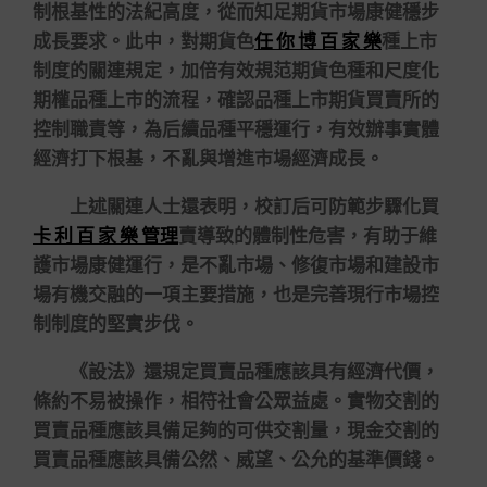
制根基性的法紀高度，從而知足期貨市場康健穩步
成長要求。此中，對期貨色
任 你 博 百 家 樂
種上市
制度的關連規定，加倍有效規范期貨色種和尺度化
期權品種上市的流程，確認品種上市期貨買賣所的
控制職責等，為后續品種平穩運行，有效辦事實體
經濟打下根基，不亂與增進市場經濟成長。
上述關連人士還表明，校訂后可防範步驟化買
卡 利 百 家 樂 管理
賣導致的體制性危害，有助于維
護市場康健運行，是不亂市場、修復市場和建設市
場有機交融的一項主要措施，也是完善現行市場控
制制度的堅實步伐。
《設法》還規定買賣品種應該具有經濟代價，
條約不易被操作，相符社會公眾益處。實物交割的
買賣品種應該具備足夠的可供交割量，現金交割的
買賣品種應該具備公然、威望、公允的基準價錢。