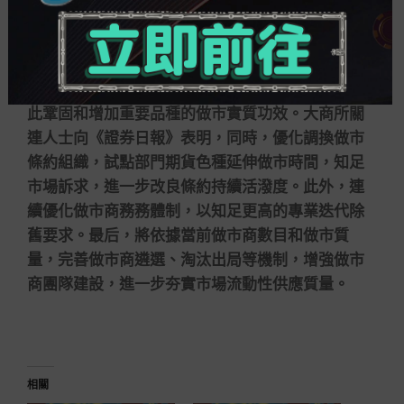
本年將從幾方面繼續推動做市商務務，比如繼
續對豆粕、鐵礦石等重要期貨期權做市品種進行做
市，固定期限訂定具體做市條約參數，動態考核條
約持續活潑功效，依據市場場合進行及時調換，以
此鞏固和增加重要品種的做市實質功效。大商所關
連人士向《證券日報》表明，同時，優化調換做市
條約組織，試點部門期貨色種延伸做市時間，知足
市場訴求，進一步改良條約持續活潑度。此外，連
續優化做市商務務體制，以知足更高的專業迭代除
舊要求。最后，將依據當前做市商數目和做市質
量，完善做市商遴選、淘汰出局等機制，增強做市
商團隊建設，進一步夯實市場流動性供應質量。
相關