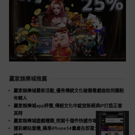
贏家娛樂城推薦
贏家娛樂城最新活動_優秀傳統文化破圈看戲曲如何圈粉
年輕人
贏家娛樂城app評價_傳統文化中綻放新經典IP打造正當
其時
贏家娛樂城遊戲種類_挖掘千億件快遞市場新空間
運彩網站當機_蘋果iPhone14量產在即富士康招工進入高