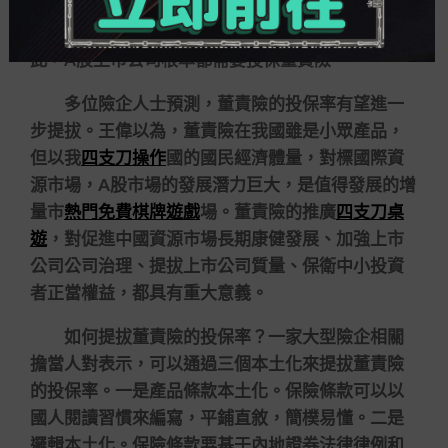
公共公司，涉及信息披露行為，在信披方面或多或
少都存在對中小股東信息披露不對稱的場合，因
此，A股上市公司根本都需要投保董責險。
多位險企人士預測，董責險的投保率有望進一
步提拔。王偉以為，董責險在我國雖是小眾產品，
但以我
四支刀操作
國的國民經濟體量，對標國際資
源市場，A股市場的發展潛力巨大，是值得發展的增
量市
熱門免費棋牌遊戲
場。董責險的推廣
四支刀桌
遊
，對促進中國資源市場長期康健發展、加強上市
公司公司治理、提拔上市公司質量、保衛中小投資
者正當權益，都具有重大意義。
如何提拔董責險的投保率？一家大型險企相關
擔當人對表示，可以通過三個本土化來提拔董責險
的投保率。一是產品條款本土化。保險條款可以以
國人閱讀習慣來編寫，平鋪直敘，簡樸易懂。二是
邏輯本土化。保險條款要基于內地證券法律律例和