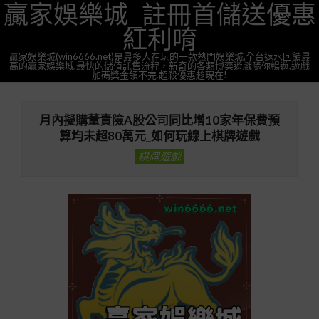
贏家娛樂城_註冊首儲送優惠
Skip
to
紅利唷
content
贏家娛樂城(win6666.net)是最多人在玩的一款熱門娛樂城,全台返水回饋最
高的贏家娛樂城,最快的儲值託售流程，新奇的各類博奕遊戲隨你暢遊,遊戲
加碼獎金領不完.超殺優惠趁現在!
Primary
Navigation
月內擬購董責險A股公司同比增10家年保費預
Menu
算均未超80萬元_如何玩線上棋牌遊戲
棋牌遊戲