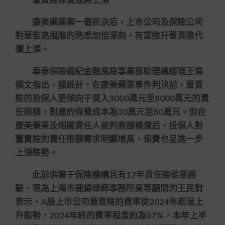
康美藥業案一審訊決后，上市公司及保險公司
對董監高風險的熟悉加倍深刻，有望推升董責險代
價上漲。
華泰保險經紀金融風險事業部助理總經理王偉
撰文指出，據統計，在康美藥業事件判決前，董責
險的投保人更傾向于買入3000萬元至8000萬元的責
任限額，對應的保費成本為30萬元至80萬元。但在
康美藥業及相關責任人被判高額補償后，投保人對
董責險的責任限額需求明顯增高，保費也呈進一步
上漲態勢。
此前供職于保險機構且有17年責任險從業經
驗、現為上海市建緯律師事務所高等顧問的王民對
表示，A股上市公司董責險的費率從2024年起呈上
升態勢，2024年終的費率程度約為07%，本年上半