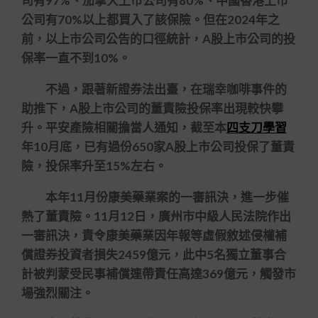
司有97%、加拿大上市公司有80%、中國香港上市
公司有70%以上都買入了該保險。但在2024年之
前，以上市公司公告的口徑統計，A股上市公司的投
保率一直不到10%。
不過，跟著新證券法出臺，在瑞幸咖啡事件的
助推下，A股上市公司的董責險投保率出現較快攀
升。平安產險相關擔當人通知，截至本
四支刀學習
年10月底，已有過份650家A股上市公司投保了董責
險，投保率升至15%左右。
本年11月份康美藥業案的一審訊決，進一步催
熱了董責險。11月12日，廣州市中級人民法院作出
一審訊決，責令康美藥業因年報等虛假敘述侵權補
償證券投資者損失2459億元，此中5名獨立董事合
計被判蒙受民事補償連帶責任高達369億元，觸發市
場強烈關注。