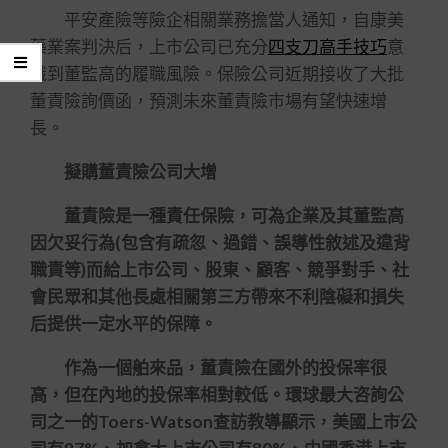
平安產險等險企相關業務擔當人通知，自康美
藥業案判決后，上市公司已充分
四支刀高手技巧
意
識到董監高的履職風險。保險公司近期接收了大批
董責險詢價函，預測未來董責險市場有望快速增
長。
擬購董責險公司大增
董責險是一種責任保險，可為企業及其董監高
因欠妥行為(包含有疏忽、過錯、誤導性敘述及違背
職責等)而給上市公司、股東、顧客、競爭對手、社
會民眾和其他長處相關第三方帶來不利陰礙和損失
后提供一定水平的保障。
作為一個舶來品，董責險在國外的投保率很
高，但在內地的投保率相對較低。環球最大咨詢公
司之一的Toers-Watson查訪教導顯示，美國上市公