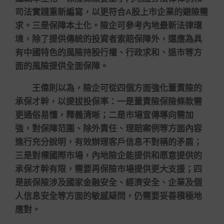
司法實踐重新編寫，以更符合A股上市企業的避險需
求。三是保障本土化。險企可參考內地最新法律環
境，除了提供傳統的投資者索賠保障外，還應為具
有中國特色的風險持股行權、行政求和、退市等方
面的風險提供全面保障。
王偉則以為，險企可從四個方面強化董責險的
承保才幹，以提拔投保率：一是董責險保險條款需
更通俗易懂，釋義清晰；二是市場宣傳導向需加
強，對保障范圍、除外責任、理賠案例等方面內容
進行充分說明，有效辦理客戶信息不對稱的矛盾；
三是對標國際市場，內地險企能提供和愿意提供的
承保才幹有限，需要再保險市場提供更大支援；四
是該保險涉及國家金融安全、經濟安全、企業及個
人信息安全等方面的敏感疑問，仍需要妥善積極地
應對。