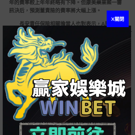
年的費率較上年年終略有下降。但康美藥業案一審
訊決后，預測董責險的費率將大幅上漲。
X關閉
長安責任保險相關擔當人也對表示，A股上市公
司的董責險費率較低，僅為1%左右。而中概股董責
險的費率一般會到達15%左右，高者可達30%至
40%。跟著康美藥業案的發酵，A股上市公司董責險
的費率預測會上升。
統計后發明，本年第四季度以來，已披露董責
險投保策劃的31家上市公司中，保費預算普遍在50
萬元年高下波動。與之比擬，富滿微和迪威迅披露
的買入策劃中，保費支出策劃不過份80萬元年，預
算相對更高。
投保率有望進一步提拔
長安責任保險相關擔當人通知，上市公司屬于