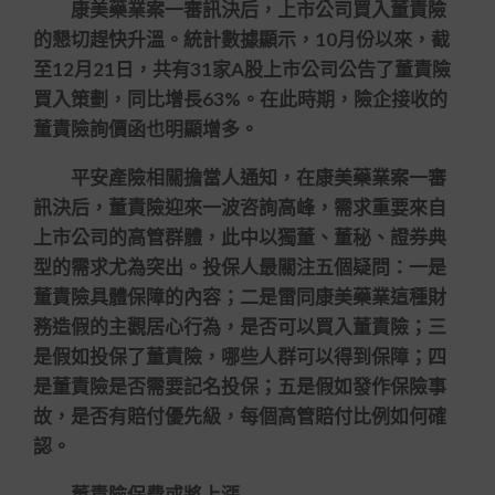
康美藥業案一審訊決后，上市公司買入董責險
的懇切趕快升溫。統計數據顯示，10月份以來，截
至12月21日，共有31家A股上市公司公告了董責險
買入策劃，同比增長63%。在此時期，險企接收的
董責險詢價函也明顯增多。
平安產險相關擔當人通知，在康美藥業案一審
訊決后，董責險迎來一波咨詢高峰，需求重要來自
上市公司的高管群體，此中以獨董、董秘、證券典
型的需求尤為突出。投保人最關注五個疑問：一是
董責險具體保障的內容；二是雷同康美藥業這種財
務造假的主觀居心行為，是否可以買入董責險；三
是假如投保了董責險，哪些人群可以得到保障；四
是董責險是否需要記名投保；五是假如發作保險事
故，是否有賠付優先級，每個高管賠付比例如何確
認。
董責險保費或將上漲