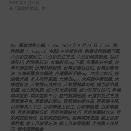
2025 年 8 月 8 日
在「贏家娛樂城」中
2024-
By:
贏家娛樂小編
On:
2024 年 9 月 15 日
In:
棋
09-
牌遊戲
Tagged:
今彩539中獎兌換
,
免費棋牌遊戲下載
,
15
六合彩在線投注
,
六合彩投注方法
,
六合彩開獎號碼
,
刮刮
樂技巧
,
刮刮樂玩法
,
台灣彩券app下載
,
台灣彩券中獎
,
台
灣彩券官網
,
台灣彩券對獎
,
台灣彩券投注站
,
台灣彩券玩
法
,
台灣彩票官方網站
,
台灣運彩手機app
,
四支刀技巧
,
在
線老虎機
,
多人棋牌遊戲
,
大樂透app
,
大樂透中獎號碼
,
大
樂透投注
,
大樂透玩法技巧
,
大樂透開獎時間
,
威力彩中獎
號碼
,
威力彩包牌
,
威力彩常見號碼
,
威力彩玩法技巧
,
手機
棋牌遊戲
,
棋牌遊戲平台
,
熱門棋牌遊戲
,
玩運彩投注方法
,
百家樂平台
,
百家樂必勝法
,
百家樂快速註冊
,
百家樂攻略
,
百家樂真人平台
,
百家樂線上投注
,
百家樂論壇
,
百家樂贏
錢
,
百家樂贏錢分析
,
百家樂贏錢技巧
,
百家樂贏錢方法
,
百
家樂遊戲玩法
,
百家樂遊戲網站
,
經典棋牌遊戲
,
線上百家
樂推薦
,
線上百家樂玩法
,
線上百家樂遊戲
,
老虎機下注技
巧
,
老虎機體驗金