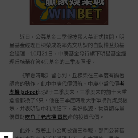
近日，公募基金三季報披露大幕正式拉開，明
星基金經理丘棟榮成為率先交功課的自動權益類基
金經理。10月21日，中庚基金發行旗下明星基金經
理丘棟榮在管4只基金的三季度匯報。
《華夏時報》留心到，丘棟榮在三季度有顯著
調倉的動作，此中中庚代價領航、中庚小盤代價
老
虎機 jackpot
比擬于二季度末，三季度末的前十大重
倉股都換了6只，他在三季度時期大手筆購買煤炭板
塊，并表明碳中和底細下，看好能源、物質類存量
優質財
吃角子老虎機 電影
產的投資代價。
此外，跟著上市公司披露三季報，部門公募基