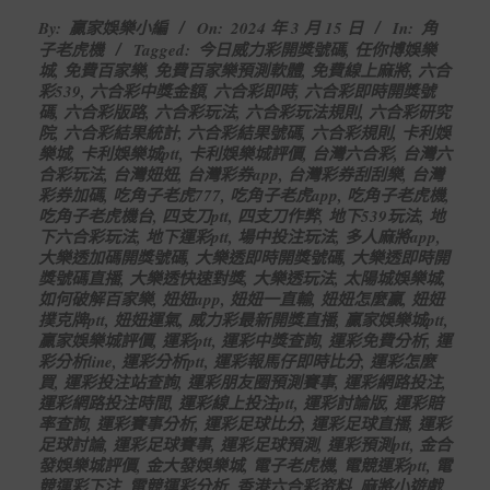
2024-
By:
贏家娛樂小編
On:
2024 年 3 月 15 日
In:
角
03-
子老虎機
Tagged:
今日威力彩開獎號碼
,
任你博娛樂
15
城
,
免費百家樂
,
免費百家樂預測軟體
,
免費線上麻將
,
六合
彩539
,
六合彩中獎金額
,
六合彩即時
,
六合彩即時開獎號
碼
,
六合彩版路
,
六合彩玩法
,
六合彩玩法規則
,
六合彩研究
院
,
六合彩結果統計
,
六合彩結果號碼
,
六合彩規則
,
卡利娛
樂城
,
卡利娛樂城ptt
,
卡利娛樂城評價
,
台灣六合彩
,
台灣六
合彩玩法
,
台灣妞妞
,
台灣彩券app
,
台灣彩券刮刮樂
,
台灣
彩券加碼
,
吃角子老虎777
,
吃角子老虎app
,
吃角子老虎機
,
吃角子老虎機台
,
四支刀ptt
,
四支刀作弊
,
地下539玩法
,
地
下六合彩玩法
,
地下運彩ptt
,
場中投注玩法
,
多人麻將app
,
大樂透加碼開獎號碼
,
大樂透即時開獎號碼
,
大樂透即時開
獎號碼直播
,
大樂透快速對獎
,
大樂透玩法
,
太陽城娛樂城
,
如何破解百家樂
,
妞妞app
,
妞妞一直輸
,
妞妞怎麼贏
,
妞妞
撲克牌ptt
,
妞妞運氣
,
威力彩最新開獎直播
,
贏家娛樂城ptt
,
贏家娛樂城評價
,
運彩ptt
,
運彩中獎查詢
,
運彩免費分析
,
運
彩分析line
,
運彩分析ptt
,
運彩報馬仔即時比分
,
運彩怎麼
買
,
運彩投注站查詢
,
運彩朋友圈預測賽事
,
運彩網路投注
,
運彩網路投注時間
,
運彩線上投注ptt
,
運彩討論版
,
運彩賠
率查詢
,
運彩賽事分析
,
運彩足球比分
,
運彩足球直播
,
運彩
足球討論
,
運彩足球賽事
,
運彩足球預測
,
運彩預測ptt
,
金合
發娛樂城評價
,
金大發娛樂城
,
電子老虎機
,
電競運彩ptt
,
電
競運彩下注
,
電競運彩分析
,
香港六合彩资料
,
麻將小遊戲
,