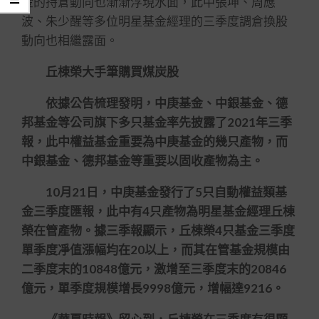
金的持倉動向也漸漸浮現水面，此中張坤、周應
波、朱少醒等多位明星基金經理的三季度調倉換股
動向也相繼露面。
丘棟榮大手筆購買煤炭股
依據公告梳理發明，中庚基金、中銀基金、德
邦基金等公司旗下多只基金率先披露了2021年三季
報，此中權益基金重要為中庚基金的幾只產物，而
中銀基金、德邦基金等重要以固收產物為主。
10月21日，中庚基金發行了5只自動權益類基
金三季度匯報，此中有4只產物為明星基金經理丘棟
榮在管產物。據三季報顯示，丘棟榮4只基金三季度
單季度凈值漲幅均在20以上，而其在管基金規模由
二季度末的10848億元，激增至三季度末的20846
億元，單季度規模增長9998億元，增幅達9216。