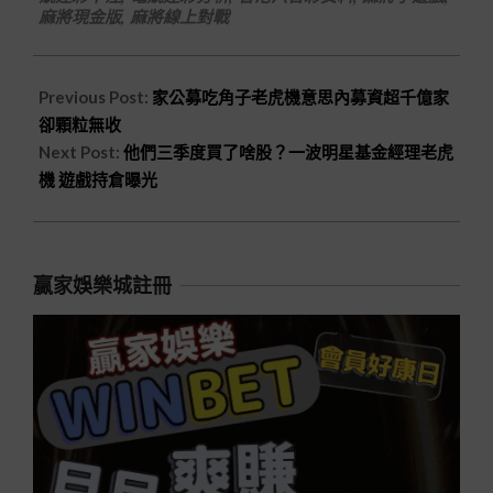
麻將現金版
,
麻將線上對戰
Previous Post:
家公募吃角子老虎機意思內募資超千億家
卻顆粒無收
Next Post:
他們三季度買了啥股？一波明星基金經理老虎
機 遊戲持倉曝光
贏家娛樂城註冊