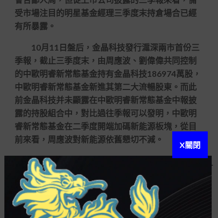
受市場注目的明星基金經理三季度末持倉場合已經
有所暴露。
10月11日盤后，金晶科技發行滬深兩市首份三
季報，截止三季度末，由周應波、劉偉偉共同控制
的中歐明睿新常態基金持有金晶科技186974萬股，
中歐明睿新常態基金新進其第二大流暢股東。而此
前金晶科技并未顯露在中歐明睿新常態基金中報披
露的持股組合中，對比過往季報可以發明，中歐明
睿新常態基金在二季度開端加碼新能源板塊，從目
前來看，周應波對新能源依舊懇切不減。
X關閉
10月20日晚間，平安無事銀行披露了三季報，
在前十大股東名單中，公募一哥張坤控制的易方達
藍籌精選和易方達優質精選兩只基金赫然在列，差
別為第六和第七大股東。這兩只基金均為新進前十
大股東，截至三季度末，易方達藍籌精選持有平安