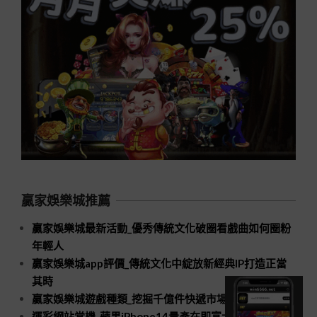
贏家娛樂城推薦
贏家娛樂城最新活動_優秀傳統文化破圈看戲曲如何圈粉
年輕人
贏家娛樂城app評價_傳統文化中綻放新經典IP打造正當
其時
贏家娛樂城遊戲種類_挖掘千億件快遞市場新空間
運彩網站當機_蘋果iPhone14量產在即富士康招工進入高