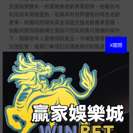
支援政策體系，統籌推進老齡產業發展。勉勵各地
利用資本稟賦優勢，發展具有對照優勢的特色老齡
產業。統籌利用現有資金渠道支援老齡產業發展。
勉勵商務保險機構在風險可控和商務可連續的條件
下，開闢老年人康健保險產品。市場監管等部分要
X關閉
加強監管，嚴肅打擊侵犯知識產權和制售冒充偽劣
商品等違法行為，維護老年人消費權益，營造安
全、便利、誠信的消費環境。
強化老齡工作保障。安適今后一段期間老齡事
業發展的資金需求，完善老齡事業發展財政投入政
策和多渠道籌資機制，繼續加大中心預算內投資支
援力度，進一步提高民政部本級和場所各級政府用
于社會福利事業的彩票公益金用于養老服務的比
例。各地要統籌老齡事業發展，加大財政投入力
度，各相關部分要用好有關資金和資本，積極支援
老齡工作。研究規定住房等支援政策，完善階梯電