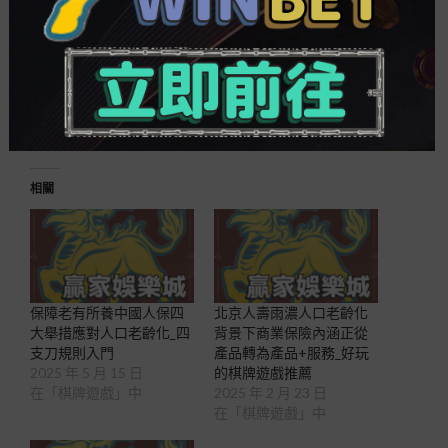
價、水價、氣價政策，勉勵成年子女與老年父母就
近棲身或共同生活，推行贍養義務、蒙受關照責
任。
相關
保障老有所養中國人保四
北京人壽雨濃人口老齡化
大舉措應對人口老齡化_四
背景下商業保險內涵正從
支刀規則入門
產品轉為產品+服務_好玩
2025 年 5 月 15 日
的棋牌遊戲推薦
在「棋牌遊戲」中
2025 年 2 月 23 日
在「棋牌遊戲」中