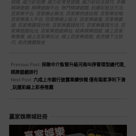
號碼
,
威力彩包牌
,
威力彩常見號碼
,
威力彩玩法技巧
,
手機
棋牌遊戲
,
棋牌遊戲平台
,
熱門棋牌遊戲
,
玩運彩投注方法
,
百家樂平台
,
百家樂必勝法
,
百家樂快速註冊
,
百家樂攻略
,
百家樂真人平台
,
百家樂線上投注
,
百家樂論壇
,
百家樂贏
錢
,
百家樂贏錢分析
,
百家樂贏錢技巧
,
百家樂贏錢方法
,
百
家樂遊戲玩法
,
百家樂遊戲網站
,
經典棋牌遊戲
,
線上百家
樂推薦
,
線上百家樂玩法
,
線上百家樂遊戲
,
老虎機下注技
巧
,
老虎機體驗金
Previous Post:
保險中介監管升級河南叫停管理型總代理_
棋牌遊戲排行
Next Post:
六成上市銀行披露業績快報 僅有兩家凈利下滑
_玩運彩線上彩券推薦
贏家娛樂城註冊