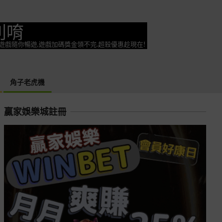
利唷
奕遊戲隨你暢遊,遊戲加碼獎金領不完.超殺優惠趁現在!
角子老虎機
贏家娛樂城註冊