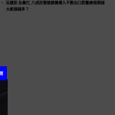
玩運彩 全壘打_八成民營連鎖機構入不敷出口腔醫療規模越
大虧損越多？
閉