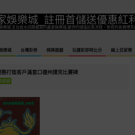
家娛樂城_註冊首儲送優惠紅
一款熱門娛樂城,全台返水回饋最高的贏家娛樂城,最快的儲值託售流程，新奇的各類博
娛樂城
台灣彩券
棋牌遊戲
玩運彩即時比分
線上百家樂
Primary
Navigation
Menu
服務打造客戶滿意口德州撲克比賽碑
牌遊戲