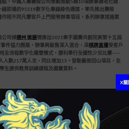
，中國人壽壽險公司策劃推動5類10項辦事適老化建
線即通的95519數字化專線綠色通道，率先推出壽險
屬作陪不同凡響客戶上門賠等辦事項目，系列辦事措施累
險公司傾
德州 術語
情推出2021牽手國壽共創完美第十五屆
下事件協力開展，辦事與販售深入混合，深
棋牌直播
受客戶
采用全流程數字化運營模式，勝利舉行全國性少兒比賽——
入人數217萬人次，同比增加13。發動藝術回山項目，全
理學生提供教育訓練課程及圖畫質料。
X關
增加辦事核辦精度與效率，致力于讓數據多跑路、黎民
內境外、9家子公司間95519手機麻痺知轉接，5萬綜
保辦事接續。讓客戶撥打95519即可享受號碼只撥1次、語