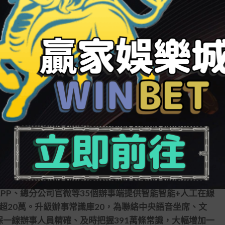
集團-子公司的智能-人工接續辦事。
壽險公司推進建設多點觸達、多軌并行的保全辦事模
定全國統一考查及功課尺度，實現全國一盤棋，保全新睿運
辦事。
展辦事觸達，向客戶供應超預期辦事感知。
P連續增加產物買賣控制、康健辦事運營、辦事定制控
PP與及小步驟間一體化用戶認證
線上 德州
。截至2021年
，月活超814萬，同比增加18，全年線上辦事超226億人
個語義模子、937個節點、58萬個常識點，蓋住1063
PP、總分公司官微等35個辦事端提供智能智能+人工在線
量超20萬。升級辦事常識庫20，為聯絡中央語音坐席、文
一線辦事人員精確、及時把握391萬條常識，大幅增加一