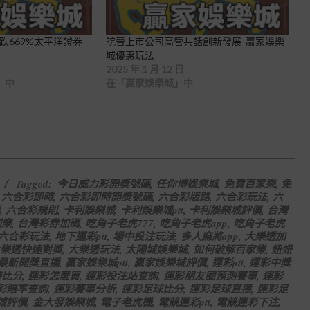
跌669%太平洋證券
皖晉上市公司高管共話創新發展_贏家娛樂
城優惠玩法
2025 年 1 月 12 日
」中
在「贏家娛樂城」中
Tagged:
今日威力彩開獎號碼
,
任你博娛樂城
,
免費百家樂
,
免
,
六合彩即時
,
六合彩即時開獎號碼
,
六合彩版路
,
六合彩玩法
,
六
,
六合彩規則
,
卡利娛樂城
,
卡利娛樂城ptt
,
卡利娛樂城評價
,
台灣
刮樂
,
台灣彩券加碼
,
吃角子老虎777
,
吃角子老虎app
,
吃角子老虎
六合彩玩法
,
地下運彩ptt
,
場中投注玩法
,
多人麻將app
,
大樂透加
樂透快速對獎
,
大樂透玩法
,
太陽城娛樂城
,
如何破解百家樂
,
妞妞
最新開獎直播
,
贏家娛樂城ptt
,
贏家娛樂城評價
,
運彩ptt
,
運彩中獎
時比分
,
運彩怎麼買
,
運彩投注站查詢
,
運彩朋友圈預測賽事
,
運彩
彩賠率查詢
,
運彩賽事分析
,
運彩足球比分
,
運彩足球直播
,
運彩足
城評價
,
金大發娛樂城
,
電子老虎機
,
電競運彩ptt
,
電競運彩下注
,