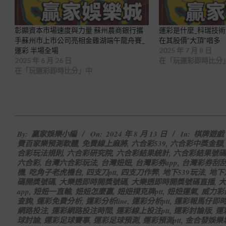
彰顯資本市場速度與力量 蘇州農商銀行攜
運彩是什麼_科瑞技術
手蘇州市上市公司亮相金雞湖端午龍舟賽_
在其股價”大頂”唱多
運彩 半場全場
2025 年 7 月 8 日
2025 年 6 月 26 日
在「玩運彩即時比分
在「玩運彩即時比分」中
2024-
By:
贏家娛樂小編
On:
2024 年 8 月 13 日
In:
棋牌遊戲
08-
費百家樂預測軟體
,
免費線上麻將
,
六合彩539
,
六合彩中獎金額
13
合彩玩法規則
,
六合彩研究院
,
六合彩結果統計
,
六合彩結果號碼
六合彩
,
台灣六合彩玩法
,
台灣妞妞
,
台灣彩券app
,
台灣彩券刮
機
,
吃角子老虎機台
,
四支刀ptt
,
四支刀作弊
,
地下539玩法
,
地下
碼開獎號碼
,
大樂透即時開獎號碼
,
大樂透即時開獎號碼直播
,
大
app
,
妞妞一直輸
,
妞妞怎麼贏
,
妞妞撲克牌ptt
,
妞妞運氣
,
威力彩
查詢
,
運彩免費分析
,
運彩分析line
,
運彩分析ptt
,
運彩報馬仔即
網路投注
,
運彩網路投注時間
,
運彩線上投注ptt
,
運彩討論版
,
運
球討論
,
運彩足球賽事
,
運彩足球預測
,
運彩預測ptt
,
金合發娛樂