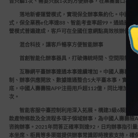
音只聽1次、需要只說1次的方便辦事，在集團窗口享受
落地新睿運營模式，實現保全辦事集約化。中國人壽
式，保全業務e化率達88、智能考查率超99。通過訂
營模式普遍建成，客戶可在全國任意網點高效核辦保全
混合科技，讓客戶暢享方便智能辦事
首創智能化辦事器具，打破傳統時間、空間限制，拓
互聯網平臺辦事連通本事連續增加。中國人壽壽險AP
制、辦事供應開放、數據連通整合5大平臺本事，實現A
底，中國人壽壽險APP注冊用戶超112億，同比增加21
次。
智能客服中臺控制利用深入拓展。構建3級6類問法、62
款產物條款及全流程多項子領域辦事，為中國人壽壽險A
咨詢辦事。2021年問答正確率到達92，日均辦事指引
本坐席、柜員等多渠道提供辦事常識即時搜索支持，確保