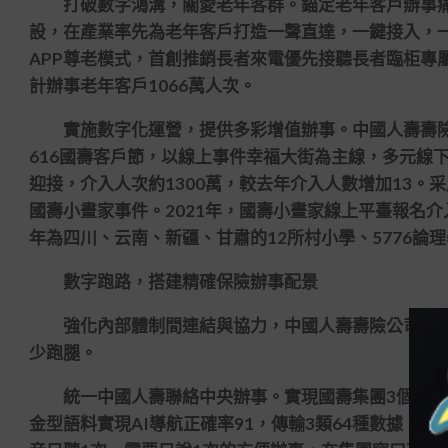
打破數字鴻溝，關愛老年客群。錨定老年客戶辦事痛點
設，在產業率先為老年客戶打造一聲直達，一鍵接入，一
APP尊老模式，首創推銷長者來電優先接聽長者臨柜專
計辦事老年客戶1066萬人次。
實施數字化運營，提供多彩增值辦事。中國人壽壽
616國壽客戶節，以線上事件幸福大街為主線，多元線
迎接，介入人次約1300萬，較去年介入人數增加13。
國壽小畫家事件。2021年，國壽小畫家線上平臺報名介
年為四川、云南、新疆、甘肅的12所村小學、5776論
數字跑路，搭建精確保險辦事配景
強化內部體制間連結與協力，中國人壽壽險公司不停
少跑腿。
統一中國人壽聯絡中央辦事。實現國壽集團3個板塊、境
金型語料實現AI導航正確率91，傳輸3類64種數據，確