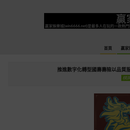
Skip
to
贏
content
贏家娛樂城(win6666.net)是最多人在玩的
首頁
贏家
推進數字化轉型國壽壽險以品質
棋