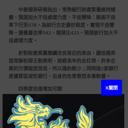
中泰證券研報指出，常熟銀行財產質量維持謹
嚴、預測加大不佳處理力度、不佳雙降：賬面不佳
率下行至078，為該行古史最好程度，實現不佳雙
降。撥備蓋住率542、撥貸比423，預測該行加大不
佳處理力度。
針對財產質量連續改良背后的來由，國信證券
首席解析師王劍表明，途經長年的去杠桿，許多企
業的欠債程度很低，所以違約較少；同時這5家銀行
是優質區域性銀行，自身的危害管控本事較優。
X關閉
四季度估值增加可期
上證報留心到，本年以來，上述已經率先業績
報喜的區域銀行在資金市場體現亮眼。截至10月19
日收盤，江蘇銀行、成都銀行年內漲幅超30，領跑
A股上市銀行，常熟銀行年內漲幅達2109、蘇州銀