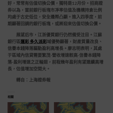
好，常常有估值切換公價，獨特是12月份。招商證
券以為，當前銀行板塊市凈率估值及機構持倉比例
均處于古史低位，安全邊際凸顯。進入四季度，前
期顯著回調的銀行板塊，或將迎來估值切換公價。
展望后市，江浙優質銀行仍然備受注目。江蘇
銀行區
運彩 多久派彩
域優勢顯著，財產質量改良、
信譽本錢降落驅動盈利高增長。廖志明表明，其處
于區域內信貸需要繁茂-營收增速較高-信譽本錢降
落-盈利增速之正輪迴，前程幾年盈利有望連續高增
長，估值增加空間大。
轉自：上海證券報
相關