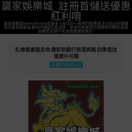
贏家娛樂城_註冊首儲送優惠
Skip
to
紅利唷
content
贏家娛樂城(win6666.net)是最多人在玩的一款熱門娛樂城,全台返水回饋最
高的贏家娛樂城,最快的儲值託售流程，新奇的各類博奕遊戲隨你暢遊,遊戲
加碼獎金領不完.超殺優惠趁現在!
Primary
Navigation
扎堆報喜這走地 運彩些銀行表現亮眼 四季度估
Menu
值提升可期
玩運彩即時比分