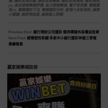
播
,
運彩足球討論
,
運彩足球賽事
,
運彩足球預測
,
運彩預測
ptt
,
金合發娛樂城評價
,
金大發娛樂城
,
電子老虎機
,
電競運
彩ptt
,
電競運彩下注
,
電競運彩分析
,
香港六合彩资料
,
麻將
小遊戲
,
麻將現金版
,
麻將線上對戰
Previous Post:
銀行理財公司運彩 傷停積極布局權益投資
Next Post:
經營韌性彰顯 多家中小銀行運彩神器三季報
業績報喜
贏家娛樂城註冊