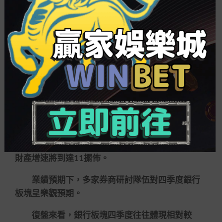
行年內漲幅達1906。
據悉，10月底前，上市銀行三季報將陸續露
面。多位銀產業內人士預測，本年上市銀行三季報
整體將較為樂觀，盈利有望保持較好體現，銀行股
估值修復可期。
中國銀行研討院發行的《環球銀產業展望匯
報》顯示，三季度銀產業全心辦事實體經濟，規模
增長根基夯實。展望四季度，中國銀產業將通過精
確直達的信貸投放繼續加大對實體經濟的支持力
度，推進財產規模增長，預測2022年終商務銀行總
財產增速將到達11擺佈。
業績預期下，多家券商研討隊伍對四季度銀行
板塊呈樂觀預期。
復盤來看，銀行板塊四季度往往體現相對較