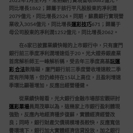
2022年1月至9月，常熟銀行實現營收6682億元，
同比增長1862；歸屬于該行平凡股股東的凈利潤
2079億元，同比增長2524。同期，蘇農銀行實現營
業收入3054億元，同比增長
運彩技巧
671；歸屬于
母公司股東的凈利潤1252億元，同比增長2062。
在6家已披露業績快報的上市銀行中，只有廈門
銀行前三季度凈利潤增速低于20。光大證券銀產業
首席解析師王一峰解析稱，受去年三季度高基
玩運
彩 合法
數陰礙，廈門銀行前三季度營收增速較二季
度有所降落，但仍維持在15以上高位，且盈利增速
季環比顯著增加，反應出經營穩健。
從業績快報看，光大銀行金融市場部宏觀研討
運彩單場
員周茂華以為，這幾家上市銀行盈利體現
強勁，反應內地經濟穩步復蘇，實體經濟經營改
良；同時，銀行財產欠債規模增長較快，反應寬信
譽環境下，銀行加大實體經濟信貸投放，加之銀行