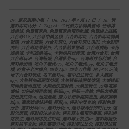
2023-
By:
贏家娛樂小編
On:
2023 年 9 月 12 日
In:
玩
09-
運彩即時比分
Tagged:
今日威力彩開獎號碼
,
任你博
12
娛樂城
,
免費百家樂
,
免費百家樂預測軟體
,
免費線上麻將
,
六合彩539
,
六合彩中獎金額
,
六合彩即時
,
六合彩即時開獎
號碼
,
六合彩版路
,
六合彩玩法
,
六合彩玩法規則
,
六合彩研
究院
,
六合彩結果統計
,
六合彩結果號碼
,
六合彩規則
,
卡利
娛樂城
,
卡利娛樂城ptt
,
卡利娛樂城評價
,
台灣六合彩
,
台灣
六合彩玩法
,
台灣妞妞
,
台灣彩券app
,
台灣彩券刮刮樂
,
台
灣彩券加碼
,
吃角子老虎777
,
吃角子老虎app
,
吃角子老虎
機
,
吃角子老虎機台
,
四支刀ptt
,
四支刀作弊
,
地下539玩法
,
地下六合彩玩法
,
地下運彩ptt
,
場中投注玩法
,
多人麻將
app
,
大樂透加碼開獎號碼
,
大樂透即時開獎號碼
,
大樂透即
時開獎號碼直播
,
大樂透快速對獎
,
大樂透玩法
,
太陽城娛
樂城
,
如何破解百家樂
,
妞妞app
,
妞妞一直輸
,
妞妞怎麼贏
,
妞妞撲克牌ptt
,
妞妞運氣
,
威力彩最新開獎直播
,
贏家娛樂
城ptt
,
贏家娛樂城評價
,
運彩ptt
,
運彩中獎查詢
,
運彩免費
分析
,
運彩分析line
,
運彩分析ptt
,
運彩報馬仔即時比分
,
運
彩怎麼買
,
運彩投注站查詢
,
運彩朋友圈預測賽事
,
運彩網
路投注
,
運彩網路投注時間
,
運彩線上投注ptt
,
運彩討論版
,
運彩賠率查詢
,
運彩賽事分析
,
運彩足球比分
,
運彩足球直