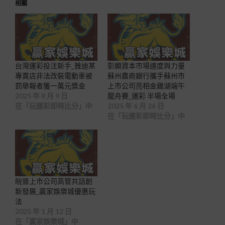
相關
台灣運彩投注新手_雅迪某
彰顯資本市場速度與力量
專賣店非法改裝電動車被
蘇州農商銀行攜手蘇州市
罰舉報者獲一萬元獎金
上市公司亮相金雞湖端午
2025 年 8 月 9 日
龍舟賽_運彩 半場全場
在「玩運彩即時比分」中
2025 年 6 月 26 日
在「玩運彩即時比分」中
皖晉上市公司高管共話創
新發展_贏家娛樂城優惠玩
法
2025 年 1 月 12 日
在「贏家娛樂城」中