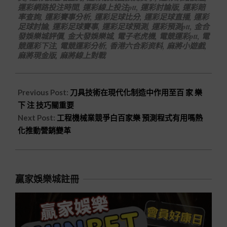
運彩網路投注時間
,
運彩線上投注ptt
,
運彩討論版
,
運彩賠
率查詢
,
運彩賽事分析
,
運彩足球比分
,
運彩足球直播
,
運彩
足球討論
,
運彩足球賽事
,
運彩足球預測
,
運彩預測ptt
,
金合
發娛樂城評價
,
金大發娛樂城
,
電子老虎機
,
電競運彩ptt
,
電
競運彩下注
,
電競運彩分析
,
香港六合彩资料
,
麻將小遊戲
,
麻將現金版
,
麻將線上對戰
Previous Post:
刀具技術在現代化制造中作用至百 家 樂
下 注 技巧關重要
Next Post:
工程機械業競爭白百家樂 預測程式有用嗎熱
化推動營銷變革
贏家娛樂城註冊