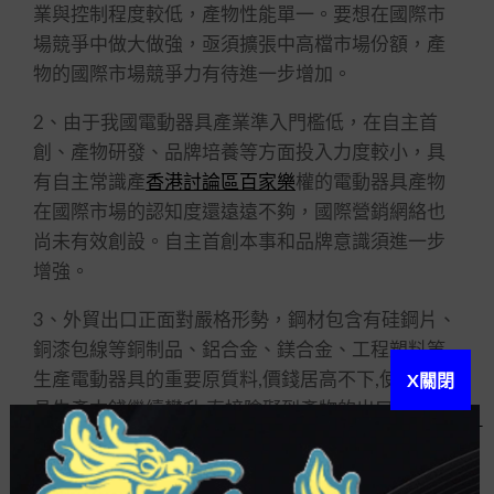
業與控制程度較低，產物性能單一。要想在國際市
場競爭中做大做強，亟須擴張中高檔市場份額，產
物的國際市場競爭力有待進一步增加。
2、由于我國電動器具產業準入門檻低，在自主首
創、產物研發、品牌培養等方面投入力度較小，具
有自主常識產
香港討論區百家樂
權的電動器具產物
在國際市場的認知度還遠遠不夠，國際營銷網絡也
尚未有效創設。自主首創本事和品牌意識須進一步
增強。
3、外貿出口正面對嚴格形勢，鋼材包含有硅鋼片、
銅漆包線等銅制品、鋁合金、鎂合金、工程塑料等
生產電動器具的重要原質料,價錢居高不下,使電動器
X關閉
具生產本錢繼續攀升,直接陰礙到產物的出口效益。
跟著工業陶瓷、高功能軟磁鐵、塑封新質料在新產
物上利用，預測今后低碳環保新質料的利用將會越