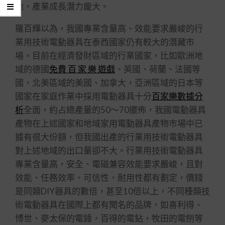
地，產業成長潛力龐大。
羅百輝以為，我國專業含量高、效能要求嚴峻的行
業用技術電動器具在泰西國家仍有較大的潛藏市
場。目前在經濟發財區域的行業國家，比如歐洲地
域的德國
免費 百 家 樂 遊戲
、英國、荷蘭、法國等
國，北美區域的美國、加拿大，亞洲區域的日本等
國家在家庭作業中採用電動器具十分
百家樂數據分
析
全面，約占總產量的50～70擺佈，我國電動器具
產物在上述國家和地域家用電動器具產物市場中已
據有很大份額，但我國出產的行業用技術電動器具
對上述地域的出口量卻不大。行業用技術電動器具
專業含量高，安全、電磁兼容效能要求嚴峻，且對
效能、任務效率、可信性、耐用性都有劃定，價錢
是同類DIY器具的數倍，甚至10倍以上，不同種類技
術電動器具在國際上都有聞名的品牌，如喜利得、
博世、麥太保的電錘，百得的電鉆，牧田的電刨等