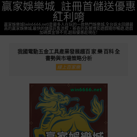
贏家娛樂城_註冊首儲送優惠
Skip
to
紅利唷
content
贏家娛樂城(win6666.net)是最多人在玩的一款熱門娛樂城,全台返水回饋最
高的贏家娛樂城,最快的儲值託售流程，新奇的各類博奕遊戲隨你暢遊,遊戲
加碼獎金領不完.超殺優惠趁現在!
Primary
Navigation
我國電動五金工具產業發展趨百 家 樂 百科 全
Menu
書勢與市場策略分析
線上百家樂