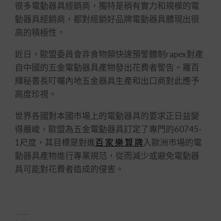
很多電動器具經銷商，獨特是稍有實力和規模的電
動器具經銷商，都對經銷好品牌電動器具體現出很
高的積極性。
近日，歐盟委員會非食物類快速預警體制rapex對產
自中國的五金電動器具產物發出花費者警告。羅百
輝秘書長叮囑內地五金器具生產和出口商對此應予
高度珍視。
世界各國對本國市場上的電動器具的要求正日益變
得嚴峻，歐盟為五金電動器具訂定了專門的60745-
1尺度，其目標是對進
百 家 樂 算 牌
入歐洲市場的電
動器具產物進行專業規范，從而減少或避免電動器
具可能對花費者造成的侵害。