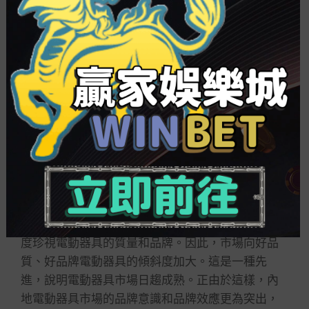
來越多。
4、人民幣的不停升值，對電動器具外貿出口有一定
沖擊，我國電動器具產業要贏得外貿出口新成果，
還有很多難題有待戰勝。
5、我國電動器具出口大國的身份正日益受到來自成
長中國家的挑釁，成長中國家專業與控制程度目前
有很大水平的提高，勞動力和原質料本錢較低，給
我國電動器具產業帶來了很大的競爭包袱，國際競
爭日趨劇烈。
6、國際內地市場對電動器具品質和品牌加倍挑剔，
不論是電動器具經銷商，還是寬泛直接用戶，都極
度珍視電動器具的質量和品牌。因此，市場向好品
質、好品牌電動器具的傾斜度加大。這是一種先
進，說明電動器具市場日趨成熟。正由於這樣，內
地電動器具市場的品牌意識和品牌效應更為突出，