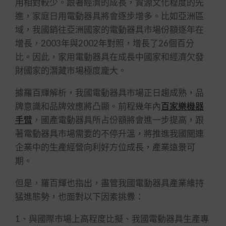
用相對較少。跟著經濟的成長，資源文化程度的先
進，家庭日用電動器具將會逐步增多。比如亞洲區
域，我國銷往亞洲國家的電動器具市場份額逐年在
增長，2003年與2002年對照，增長了26個百分
比。因此，家用電動器具在成長中國家和經濟欠發
財國家的潛藏市場極度龐大。
據羅百輝解析，我國電動器具市場正日趨成熟，品
牌意識和品牌效應將凸顯。前程幾年內
百家樂機器
手臂
，國產電動器具所占份額將會進一步提高，跟
著電動器具市場需要的不停升溫，將推進我國關連
企業中的生產經營向利好方位成長，產業遠景可
期。
但是，羅百輝也指出，盡管我國電動器具產業維持
猛進態勢，也面對以下因素挑釁：
1、與國際市場上高程度比擬、我國電動器具生產專