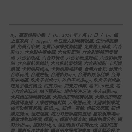
2024-
By:
贏家娛樂小編
On:
2024 年 8 月 11 日
In:
線
08-
上百家樂
Tagged:
今日威力彩開獎號碼
,
任你博娛樂
11
城
,
免費百家樂
,
免費百家樂預測軟體
,
免費線上麻將
,
六合
彩539
,
六合彩中獎金額
,
六合彩即時
,
六合彩即時開獎號
碼
,
六合彩版路
,
六合彩玩法
,
六合彩玩法規則
,
六合彩研究
院
,
六合彩結果統計
,
六合彩結果號碼
,
六合彩規則
,
卡利娛
樂城
,
卡利娛樂城ptt
,
卡利娛樂城評價
,
台灣六合彩
,
台灣六
合彩玩法
,
台灣妞妞
,
台灣彩券app
,
台灣彩券刮刮樂
,
台灣
彩券加碼
,
吃角子老虎777
,
吃角子老虎app
,
吃角子老虎機
,
吃角子老虎機台
,
四支刀ptt
,
四支刀作弊
,
地下539玩法
,
地
下六合彩玩法
,
地下運彩ptt
,
場中投注玩法
,
多人麻將app
,
大樂透加碼開獎號碼
,
大樂透即時開獎號碼
,
大樂透即時開
獎號碼直播
,
大樂透快速對獎
,
大樂透玩法
,
太陽城娛樂城
,
如何破解百家樂
,
妞妞app
,
妞妞一直輸
,
妞妞怎麼贏
,
妞妞
撲克牌ptt
,
妞妞運氣
,
威力彩最新開獎直播
,
贏家娛樂城ptt
,
贏家娛樂城評價
,
運彩ptt
,
運彩中獎查詢
,
運彩免費分析
,
運
彩分析line
,
運彩分析ptt
,
運彩報馬仔即時比分
,
運彩怎麼
買
,
運彩投注站查詢
,
運彩朋友圈預測賽事
,
運彩網路投注
,