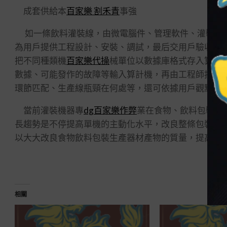
成套供給本
百家樂 割禾青
事強
如一條飲料灌裝線，由微電腦件、管理軟件、灌裝封蓋
為用戶提供工程設計、安裝、調試，最后交用戶驗收。
把不同種類機
百家樂代操
械單位以數據庫格式存入算計
數據、可能發作的故障等輸入算計機，再由工程師按照
環節匹配、生產線瓶頸在何處等，還可依據用戶觀點進
當前灌裝機器專
dg百家樂作弊
業在食物、飲料包裝上
長趨勢是不停提高單機的主動化水平，改良整條包裝生
以大大改良食物飲料包裝生產器材產物的質量，提高其
相關