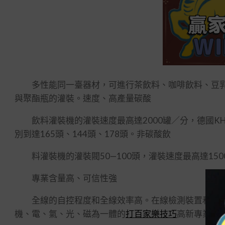
多性能同一臺器材，可進行茶飲料、咖啡飲料、豆乳
與聚酯瓶的灌裝。速度、高產量碳酸
飲料灌裝機的灌裝速度最高達2000罐／分，德國KHS
別到達165頭、144頭、178頭。非碳酸飲
料灌裝機的灌裝閥50—100頭，灌裝速度最高達150
專業含量高、可信性強
全線的自控程度和全線效率高。在線檢測裝置和計量
機、電、氣、光、磁為一體的
打百家樂技巧
高新專業產