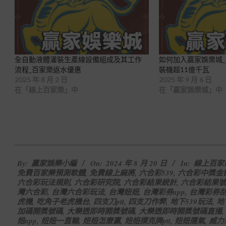
全自動液體灌裝生產線設備組成及其工作
如何加入贏家娛樂城
流程_百家樂返水優惠
裝機超11億千瓦
2025 年 8 月 2 日
2025 年 9 月 6 日
在「線上百家樂」中
在「贏家娛樂城」中
2024-
By:
贏家娛樂小編
On:
2024 年 8 月 20 日
In:
線上百家
08-
免費百家樂預測軟體
,
免費線上麻將
,
六合彩539
,
六合彩中獎金
20
六合彩玩法規則
,
六合彩研究院
,
六合彩結果統計
,
六合彩結果號
灣六合彩
,
台灣六合彩玩法
,
台灣妞妞
,
台灣彩券app
,
台灣彩券
虎機
,
吃角子老虎機台
,
四支刀ptt
,
四支刀作弊
,
地下539玩法
,
地
加碼開獎號碼
,
大樂透即時開獎號碼
,
大樂透即時開獎號碼直播
,
妞app
,
妞妞一直輸
,
妞妞怎麼贏
,
妞妞撲克牌ptt
,
妞妞運氣
,
威力