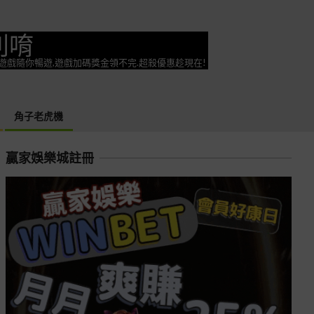
利唷
奕遊戲隨你暢遊,遊戲加碼獎金領不完.超殺優惠趁現在!
角子老虎機
贏家娛樂城註冊