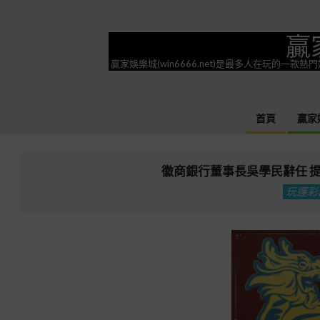
Skip
to
贏
content
贏家娛樂城(win6666.net)是最多人在玩的
首頁
贏家
徽商銀行董事長吳學民辭任 
玩運彩