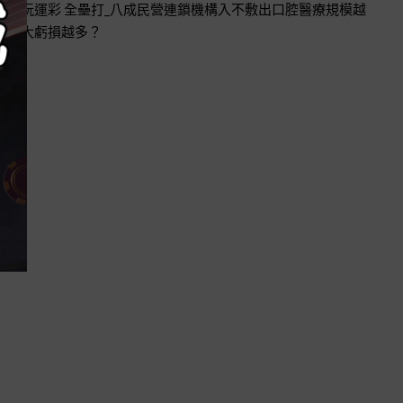
玩運彩 全壘打_八成民營連鎖機構入不敷出口腔醫療規模越
大虧損越多？