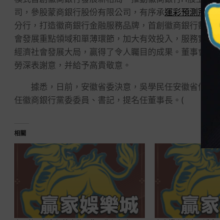
司，參股蒙商銀行股份有限公司，有序承
運彩預測冠軍
分行，打造徽商銀行金融服務品牌，首創徽商銀行數字
會發展重點領域和單薄環節，加大有效投入，服務實體
經濟社會發展大局，贏得了令人矚目的成果。董事會對
勞深表謝意，并給予高貴敬意。
據悉，日前，安徽省委決意，吳學民任安徽省信用擔
任徽商銀行黨委委員、書記，提名任董事長。(
相關