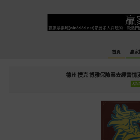
Skip
to
贏
content
贏家娛樂城(win6666.net)是最多人在玩的
首頁
贏家
德州 撲克 博雅保險業去經營
棋