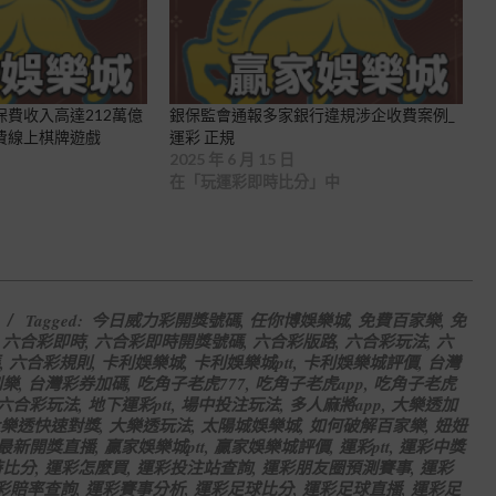
費收入高達212萬億
銀保監會通報多家銀行違規涉企收費案例_
免費線上棋牌遊戲
運彩 正規
2025 年 6 月 15 日
在「玩運彩即時比分」中
Tagged:
今日威力彩開獎號碼
,
任你博娛樂城
,
免費百家樂
,
免
,
六合彩即時
,
六合彩即時開獎號碼
,
六合彩版路
,
六合彩玩法
,
六
,
六合彩規則
,
卡利娛樂城
,
卡利娛樂城ptt
,
卡利娛樂城評價
,
台灣
刮樂
,
台灣彩券加碼
,
吃角子老虎777
,
吃角子老虎app
,
吃角子老虎
六合彩玩法
,
地下運彩ptt
,
場中投注玩法
,
多人麻將app
,
大樂透加
樂透快速對獎
,
大樂透玩法
,
太陽城娛樂城
,
如何破解百家樂
,
妞妞
最新開獎直播
,
贏家娛樂城ptt
,
贏家娛樂城評價
,
運彩ptt
,
運彩中獎
時比分
,
運彩怎麼買
,
運彩投注站查詢
,
運彩朋友圈預測賽事
,
運彩
彩賠率查詢
,
運彩賽事分析
,
運彩足球比分
,
運彩足球直播
,
運彩足