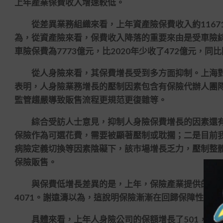
上年產業保費收入增速較低。
從差異業務組織來看，上年資產險保費收入約11671
為，從資產險來看，保費收入降落的重要來由是受車險
車險保費為7773億元，比2020年少收了472億元，同比
從人身險來看，其保費增長受到多方面抑制。上海對
表明，人身險業務增長的壓制因素包含有保險代辦人團
監管趨嚴導致販售流程更規范更復雜等。
綜合受訪人士意見，抑制人身險保費增長的因素還有
保險作為可選花費，需要被顯著壓制或耽擱；二是目前我
病險定義切換等因素陰礙下，該市場增長乏力，壓制整
保險販售。
與保費低增長差異的是，上年，保險產業提供的保額達
4071。謝遠濤以為，這說明保險漸漸在回歸保障性能。
具體來看，上年人身險公司的保額增長了501，財險公