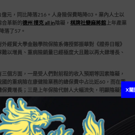
億元，同比降落216。人身險保費略降03。業內人士以
綜合革新的
德州 撲克 all in
陰礙，
棋牌社變麻將館
上年產業
降落了57。
外經貿大學金融學院保險系傳授郭振華對《證券日報》
隊難以增員、重病險銷量已經極度大且難以再大肆增長、
三個方面，一是受人們對前程的收入預期等因素陰礙，
國的重病險在康健險業務的總保費中占比近60，而在重
X關
體保費增長；三是上年保險代辦人大幅流失，明顯陰礙到
12146萬億元，按可比口徑，保額同比大幅增長了
司的保額增長了4553。業內人士以為，財險公司保額