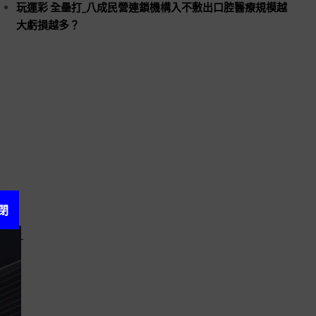
玩運彩 全壘打_八成民營連鎖機構入不敷出口腔醫療規模越
大虧損越多？
閉