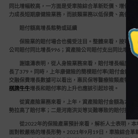
同比增幅較高，一方面是受車險綜合革新貶價、增保、
力成長短期康健險業務，而該類業務以低保費、高保額
賠付額高增長態勢或延續
保險業的賠付場合也備受注目。整體來看，按可比口徑
公司賠付同比增長996；資產險公司賠付支出同比增長13
謝遠濤表明，從人身險業務來看，賠付增長幅度最大的
長了379。同時，上年康健險的簡樸賠付率(賠付金額保費收入
交融保費增長數據可以看出，惠民保等醫療險類產物比
棋牌牛牛
增長和賠付率的上升也應該引起珍視。
從資產險業務來看，上年，資產險賠付金額為7688億
勢拉高了賠付率；二是河南洪災等災難導致的賠付提升
從2022年的保險產業預計來看，解析人士表明，本
面對較嚴格的增長形勢。2021年9月19日，車險綜合革