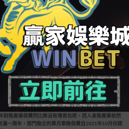
提質階段性目的的陰礙；另一方面，比年不少財險公司強
為特色，也拉高了其保額增速。
，上年產業賠付支出同比增長了1412。此中，人身險
55。
是康健險。上年，康健險賠付額達4029億元，同比增
)為477，比2020年的3574提高了1196個百分點。
年對保費功勞較大，成長較快，但另一方面，其賠付的高
元，同比增長105。一是車險綜合革新的降費、增保走
。
年財險產業保費同比將沒有增長包袱，而人身險產業依然
新滿一周年，部門險企的單月車險保費自2021年10月份逐