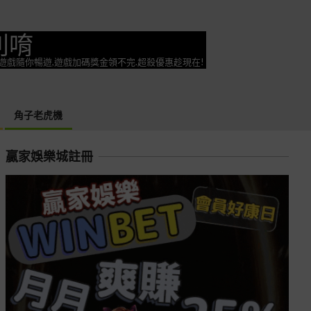
利唷
奕遊戲隨你暢遊,遊戲加碼獎金領不完.超殺優惠趁現在!
角子老虎機
贏家娛樂城註冊