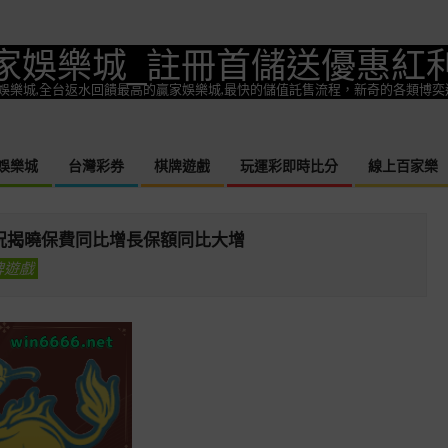
家娛樂城_註冊首儲送優惠紅
一款熱門娛樂城,全台返水回饋最高的贏家娛樂城,最快的儲值託售流程，新奇的各類博
娛樂城
台灣彩券
棋牌遊戲
玩運彩即時比分
線上百家樂
Primary
Navigation
Menu
情況揭曉保費同比增長保額同比大增
牌遊戲