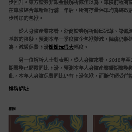
步回升。東方證券非銀金融解析隊伍以為，車險前程有
在車險綜合革新運行滿一年后，所有存量保單均為綜改
步增加的包袱。
從人身險產業來看，浙商證券解析師邱冠華、梁鳳潔
基數的陰礙，預測本年一季度險企包袱難減，陣痛仍將
為，減緩保費下滑
妞妞玩很大
幅度。
另一位解析人士對表明，從人身險來看，2018年至20
期業務已顯露同比下滑，預測本年人身險產業續期業務
此，本年人身險保費同比仍有下滑包袱，而賠付額受前
棋牌網址
相關