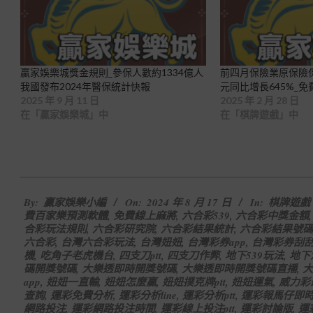
贏家娛樂城獎金規則_參保人數約1334億人
前四月保險業原保險保
我國發布2024年醫保統計快報
元同比增長645%_
2025 年 9 月 11 日
2025 年 2 月 28 日
在「贏家娛樂城」中
在「棋牌遊戲」中
2024-
By:
贏家娛樂小編
On:
2024 年 8 月 17 日
In:
棋牌遊戲
08-
費百家樂預測軟體
,
免費線上麻將
,
六合彩539
,
六合彩中獎金額
17
合彩玩法規則
,
六合彩研究院
,
六合彩結果統計
,
六合彩結果號碼
六合彩
,
台灣六合彩玩法
,
台灣妞妞
,
台灣彩券app
,
台灣彩券刮
機
,
吃角子老虎機台
,
四支刀ptt
,
四支刀作弊
,
地下539玩法
,
地下
碼開獎號碼
,
大樂透即時開獎號碼
,
大樂透即時開獎號碼直播
,
大
app
,
妞妞一直輸
,
妞妞怎麼贏
,
妞妞撲克牌ptt
,
妞妞運氣
,
威力彩
查詢
,
運彩免費分析
,
運彩分析line
,
運彩分析ptt
,
運彩報馬仔即
網路投注
,
運彩網路投注時間
,
運彩線上投注ptt
,
運彩討論版
,
運