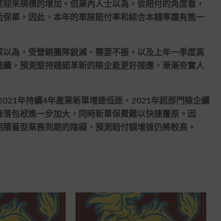
望迎來規模的增加。但業內人士以為，從賠付的角度看，
后保單，因此，本年的車險賠付率和綜合本錢率還有進一
以為，受營銷團隊銳減、需要不振，以及上年一季度高
連續，預測堅持踐諾革新的險企能更好接應，漸漸夯實人
21年持續4年產業新單增速低迷，2021年起部門險企續
降落包袱進一步加大，同時新單保費難以快速覆原。因
期積蓄型業務到期的陰礙，預測賠付額增速仍將較高。