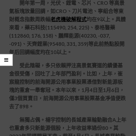
開年第一周，光伏、鋰電、芯片、CRO 等高景
氣板塊放量回調，如CRO、刀片電池、寧組合等東
財概念指數周跌幅
老虎機破解程式
均在9以上。具體
來看，藥石科技(115490, 254, 225)、泰格醫藥
(112860, 176, 158)、鵬輝能源(40230, -037,
-091)、天齊鋰業(95480, 331, 359)等此前熱點股開
年后回調幅度均在10以上。
受此陰礙，多只依賴押注高景氣賽道的績優基
金很受傷，回吐了上年部門盈利。比如，上年，崔
宸龍控制的前海開源公用事業股票憑借對新能源板
塊的重倉一舉奪冠。本年以來，1月4日至1月6日，
僅3個買賣日，前海開源公用事業股票基金凈值便跌
去了898。
無獨占偶。楊宇控制的長城產業輪動融合A上年
也重倉多只新能源個股，上年收益率過份80。其