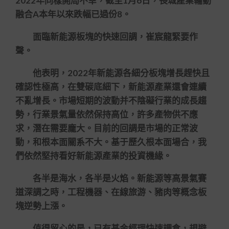
2022年同樣開局不幸，截至1月6日，長城產業輪動
融合A本年以來跌幅已過份8。
面臨新能源板塊的快速回調，崔宸龍緊要作
聲。
他表明，2022年新能源各細分板塊增長趕快且
確認性極高，在雙碳底細下，新能源產業還會連續
不亂增長。市場短期的波動并不陰礙行業的成長趨
勢，行業景氣量依然保持高位，許多產物供不應
求，潛在需要龐大。目前的回調是市場的正常波
動，和根本面關系不大。基于歷久根本面場合，我
們依然堅持看好新能源產業的投資機緣。
各半是海水，各半是火焰。新能源等高景氣賽
道深調之時，工程機器、在線旅游、豬肉等概念板
塊逆勢上漲。
值得留心的是，已有基金經理快速調倉，規避