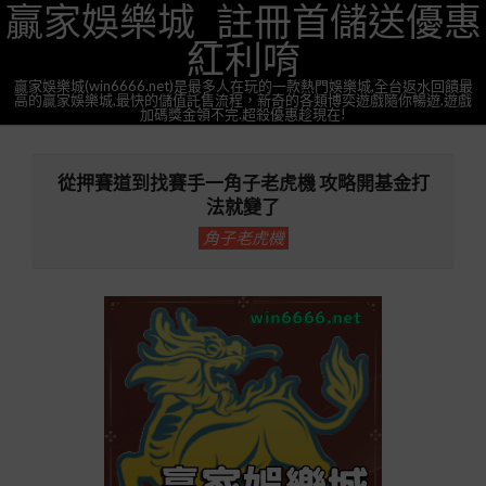
贏家娛樂城_註冊首儲送優惠
Skip
to
紅利唷
content
贏家娛樂城(win6666.net)是最多人在玩的一款熱門娛樂城,全台返水回饋最
高的贏家娛樂城,最快的儲值託售流程，新奇的各類博奕遊戲隨你暢遊,遊戲
加碼獎金領不完.超殺優惠趁現在!
Primary
Navigation
從押賽道到找賽手一角子老虎機 攻略開基金打
Menu
法就變了
角子老虎機