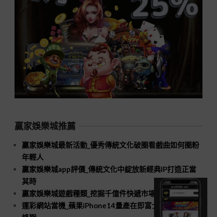
贏家娛樂城推薦
贏家娛樂城最新活動_優秀傳統文化破圈看戲曲如何圈粉
年輕人
贏家娛樂城app評價_傳統文化中綻放新經典IP打造正當
其時
贏家娛樂城遊戲種類_挖掘千億件快遞市場新空間
運彩網站當機_蘋果iPhone14量產在即富士康招工進入高