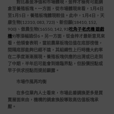
對比基金凈值和市場體現，金梓才極有可能調
倉至養殖板塊。一方面，從市場體現來看，1月4日
至1月5日，養殖板塊體現較佳。此中，1月4日，天
康生物(12310, 083, 723)、新但願(18410, 152,
900)、傲農生物(16550, 142, 93
吃角子老虎機 遊戲
機
9)等漲幅過份6。另一方面，從金梓才最新意見來
看，他領會表明，當前農業板塊估值在底部徬徨，
間隔底部能夠已經不遠，其組織性上行時機大約率
在二季度漸漸展現。養殖板塊供應的出清或已走到
了中期，半年后可能會到達臨界點，但股價拐點或
早于供求拐點而提前顯露。
市場作風再均衡
在多位業內人士看來，市場此番調換更多是買
賣層面來由，機構的調倉換股導致高估值板塊承
壓。