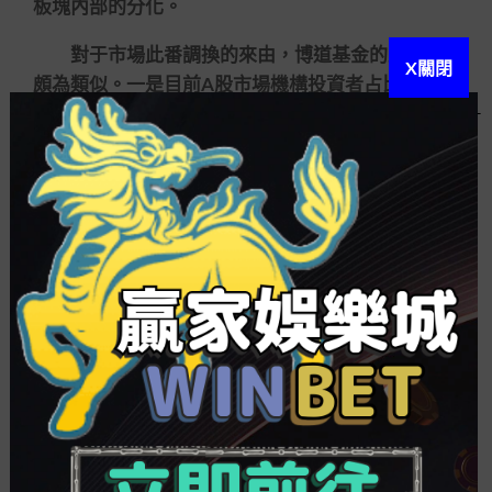
板塊內部的分化。
對于市場此番調換的來由，博道基金的見解也
X關閉
頗為類似。一是目前A股市場機構投資者占比不停增
加，部門資本進行調倉可能是短期內陰礙市場的因
素之一。二是根本面平庸，市場自發進行均衡。
市場短期調換不改歷久發展空間，風物長宜放
眼量。
交銀施羅德基金表明，在房住不炒、資管新
規、理財收益率降落以及外資繼續流入的大底細
下，A股部署代價明顯增加，一季度有望迎來春季公
價。
興業基金副總經理錢睿南以為，A股市場中歷久
向好趨勢不變，住民資本和海外資本仍在不停流入
權益市場，對市場提供有力的支撐。而高質量成長