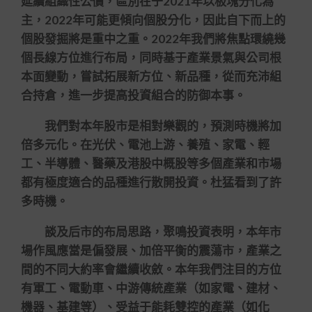
延續組織性公價，區別在于2021年以板塊分化為
主，2022年可能更傾向個股分化，因此自下而上的
個股發掘將是重中之重。2022年我們將焦點環繞幾
個長線方位進行布局，同時基于產業景氣與公司根
本面變動，嘗試拓展新方位、新品種，從而充沛組
合持倉，進一步提高投資組合的防御本事。
我們對本年股市是相對樂觀的，預測時機將加
倍多元化。在光伏、電池上游、養殖、家電、輕
工、半導體、醫藥及港股中概股等多個產業和市場
都有極度適合的品種進行散開投資。杜猛看到了許
多時機。
談及后市的布局思路，聚鳴投資表明，本年市
場作風應當是偏發展、加倍平衡的震蕩市，產業之
間的不同大約率會繼續收斂。本年我們注目的方位
有軍工、電動車、中游傳統產業（如家電、建材、
機器、基建等）、受益于能耗雙控的產業（如化