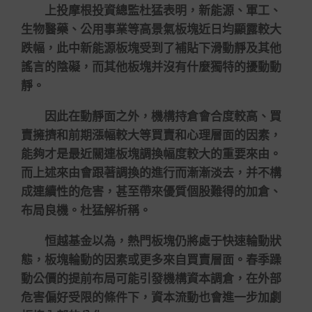
上投摩根投資總監杜猛表明，新能源、軍工、
生物醫藥、公用事業等高景氣板塊近日均顯露較大
跌幅，此中新能源板塊受到了補貼下滑動靜及其他
謠言的陰礙，而其他板塊并沒有什麼獨特的擾動動
靜。
因此在動靜面之外，機構持倉會合度較高、買
賣擁擠和前期漲幅較大等買賣和心理層面的因素，
能夠才是最近關連板塊調換幅度較大的重要來由。
而上述來由會跟著調換的進行而漸漸淡去，并不構
成連續性的危害，甚至帶來優質個股難得的加倉、
布局良機。杜猛解析稱。
恒越基金以為，熱門板塊仍將處于快速輪動狀
態，板塊輪動的因素或更多來自買賣層面。春季躁
動公價的提前布局可能引發機構資本調倉，在外部
危害偏好受限的條件下，資本流動也會進一步加劇