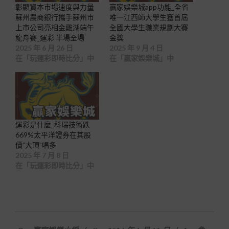
彰顯資本市場速度與力量
贏家娛樂城app功能_全省
蘇州農商銀行攜手蘇州市
唯一江西師大學生獲首屆
上市公司亮相金雞湖端午
全國大學生職業規劃大賽
龍舟賽_運彩 半場全場
金獎
2025 年 6 月 26 日
2025 年 9 月 4 日
在「玩運彩即時比分」中
在「贏家娛樂城」中
運彩是什麼_科瑞技術跌
669%太平洋證券在其股
價”大頂”唱多
2025 年 7 月 8 日
在「玩運彩即時比分」中
2024-