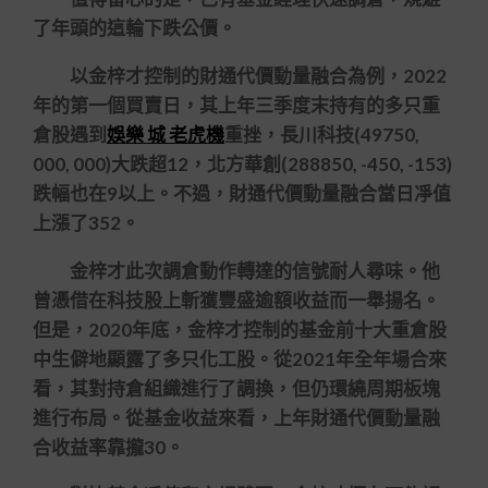
了年頭的這輪下跌公價。
以金梓才控制的財通代價動量融合為例，2022
年的第一個買賣日，其上年三季度末持有的多只重
倉股遇到
娛樂 城 老虎機
重挫，長川科技(49750,
000, 000)大跌超12，北方華創(288850, -450, -153)
跌幅也在9以上。不過，財通代價動量融合當日凈值
上漲了352。
金梓才此次調倉動作轉達的信號耐人尋味。他
曾憑借在科技股上斬獲豐盛逾額收益而一舉揚名。
但是，2020年底，金梓才控制的基金前十大重倉股
中生僻地顯露了多只化工股。從2021年全年場合來
看，其對持倉組織進行了調換，但仍環繞周期板塊
進行布局。從基金收益來看，上年財通代價動量融
合收益率靠攏30。