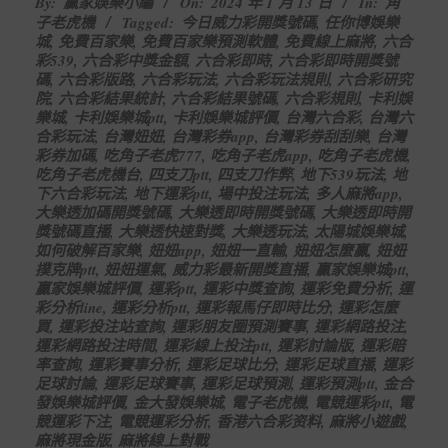
By:
贏家娛樂小編
On:
2024 年 1 月 13 日
In:
角
01-
子老虎機
Tagged:
今日威力彩開獎號碼
,
任你博娛樂
13
城
,
免費百家樂
,
免費百家樂預測軟體
,
免費線上麻將
,
六合
彩539
,
六合彩中獎金額
,
六合彩即時
,
六合彩即時開獎號
碼
,
六合彩版路
,
六合彩玩法
,
六合彩玩法規則
,
六合彩研究
院
,
六合彩結果統計
,
六合彩結果號碼
,
六合彩規則
,
卡利娛
樂城
,
卡利娛樂城ptt
,
卡利娛樂城評價
,
台灣六合彩
,
台灣六
合彩玩法
,
台灣妞妞
,
台灣彩券app
,
台灣彩券刮刮樂
,
台灣
彩券加碼
,
吃角子老虎777
,
吃角子老虎app
,
吃角子老虎機
,
吃角子老虎機台
,
四支刀ptt
,
四支刀作弊
,
地下539玩法
,
地
下六合彩玩法
,
地下運彩ptt
,
場中投注玩法
,
多人麻將app
,
大樂透加碼開獎號碼
,
大樂透即時開獎號碼
,
大樂透即時開
獎號碼直播
,
大樂透快速對獎
,
大樂透玩法
,
太陽城娛樂城
,
如何破解百家樂
,
妞妞app
,
妞妞一直輸
,
妞妞怎麼贏
,
妞妞
撲克牌ptt
,
妞妞運氣
,
威力彩最新開獎直播
,
贏家娛樂城ptt
,
贏家娛樂城評價
,
運彩ptt
,
運彩中獎查詢
,
運彩免費分析
,
運
彩分析line
,
運彩分析ptt
,
運彩報馬仔即時比分
,
運彩怎麼
買
,
運彩投注站查詢
,
運彩朋友圈預測賽事
,
運彩網路投注
,
運彩網路投注時間
,
運彩線上投注ptt
,
運彩討論版
,
運彩賠
率查詢
,
運彩賽事分析
,
運彩足球比分
,
運彩足球直播
,
運彩
足球討論
,
運彩足球賽事
,
運彩足球預測
,
運彩預測ptt
,
金合
發娛樂城評價
,
金大發娛樂城
,
電子老虎機
,
電競運彩ptt
,
電
競運彩下注
,
電競運彩分析
,
香港六合彩资料
,
麻將小遊戲
,
麻將現金版
,
麻將線上對戰