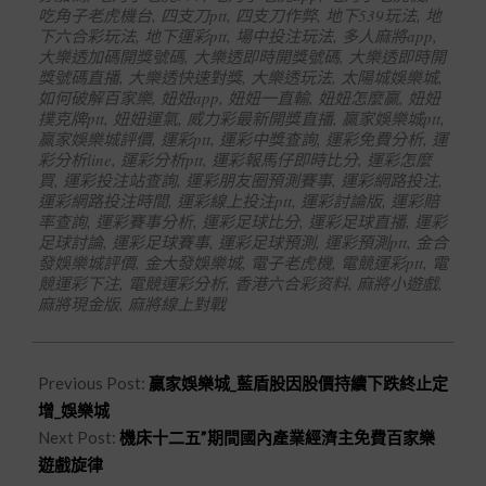
吃角子老虎機台
,
四支刀ptt
,
四支刀作弊
,
地下539玩法
,
地
下六合彩玩法
,
地下運彩ptt
,
場中投注玩法
,
多人麻將app
,
大樂透加碼開獎號碼
,
大樂透即時開獎號碼
,
大樂透即時開
獎號碼直播
,
大樂透快速對獎
,
大樂透玩法
,
太陽城娛樂城
,
如何破解百家樂
,
妞妞app
,
妞妞一直輸
,
妞妞怎麼贏
,
妞妞
撲克牌ptt
,
妞妞運氣
,
威力彩最新開獎直播
,
贏家娛樂城ptt
,
贏家娛樂城評價
,
運彩ptt
,
運彩中獎查詢
,
運彩免費分析
,
運
彩分析line
,
運彩分析ptt
,
運彩報馬仔即時比分
,
運彩怎麼
買
,
運彩投注站查詢
,
運彩朋友圈預測賽事
,
運彩網路投注
,
運彩網路投注時間
,
運彩線上投注ptt
,
運彩討論版
,
運彩賠
率查詢
,
運彩賽事分析
,
運彩足球比分
,
運彩足球直播
,
運彩
足球討論
,
運彩足球賽事
,
運彩足球預測
,
運彩預測ptt
,
金合
發娛樂城評價
,
金大發娛樂城
,
電子老虎機
,
電競運彩ptt
,
電
競運彩下注
,
電競運彩分析
,
香港六合彩资料
,
麻將小遊戲
,
麻將現金版
,
麻將線上對戰
Previous Post:
贏家娛樂城_藍盾股因股價持續下跌終止定
增_娛樂城
Next Post:
機床十二五”期間國內產業經濟主免費百家樂
遊戲旋律