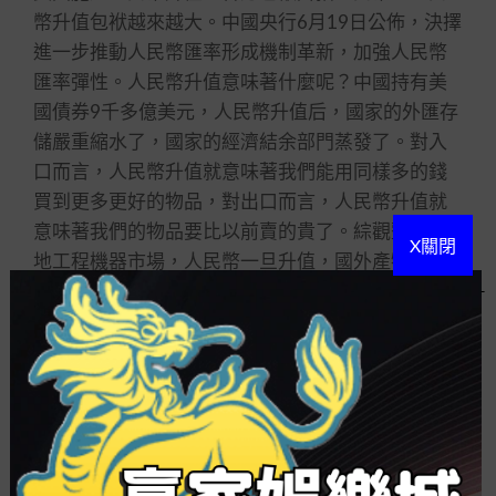
幣升值包袱越來越大。中國央行6月19日公佈，決擇
進一步推動人民幣匯率形成機制革新，加強人民幣
匯率彈性。人民幣升值意味著什麼呢？中國持有美
國債券9千多億美元，人民幣升值后，國家的外匯存
儲嚴重縮水了，國家的經濟結余部門蒸發了。對入
口而言，人民幣升值就意味著我們能用同樣多的錢
買到更多更好的物品，對出口而言，人民幣升值就
意味著我們的物品要比以前賣的貴了。綜觀整個內
X關閉
地工程機器市場，人民幣一旦升值，國外產物會更
多的進軍內地市場，搶占市場占有率，而內地產物
的出口反而會減少，貿易順差縮小，勢必會使內地
市場的競爭加倍劇烈。一方面是出口的減少，一方
面是內地市場很多企業的價錢優勢減小，我國的工
程機器產業企業要如何在夾縫中存活、成長？
第四，自主首創危機