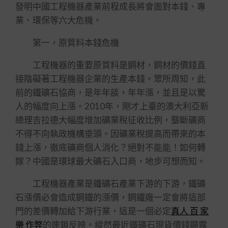
發明中國工程機器產業前程成長將會面對本錢、專
業、環保等六大危機。
第一，原質料本錢危機
工程機器的重要原質料是鋼材，鋼材的價錢直
接陰礙著工程機器企業的生產本錢。眾所周知，此
前的鐵礦石協商，是年年談，年年漲，並且是以驚
人的幅度向上漲。2010年，剛才上臺的澳大利亞新
總理吉拉德大幅度增加礦業稅征收比例，壟斷礦商
不得不向執政機構垂頭。因礦業稅提高而帶來的本
錢上漲，徹底礦商個人消化？絕對不能能！如何轉
嫁？中國是環球最大礦石入口商，地步可想而知。
工程機器產業是鐵礦石產業下游的下游，鐵礦
石漲價必會造成鋼鐵的漲價，鋼鐵廠一定會將這部
門的差價轉加給下游行業，這是一個必定
真人 百 家
樂 作弊
的連鎖反映。縱然最近鐵礦石現貨價錢顯露