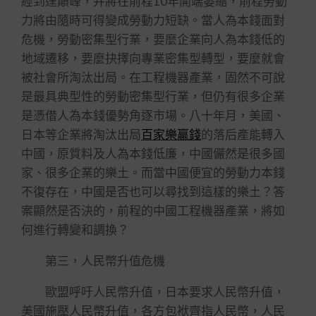
經到達顛峰，并將在前程10年開端萎縮，前程勞動
力將由隨時可得變成勞動力短缺。當人為本錢面對
危機，勞動密集型行業，要麼企業向人為本錢低的
地域遷移，要麼抉擇向專業密集型轉型，要麼就會
被社會所淘汰出局。在工程機器產業，固然不可說
是最具典型性的勞動密集型行業，但仍有很多企業
是憑借人為本錢優勢角逐市場。八十年月，美國、
日本等企業將淘汰出局
百家樂贏錢
的落后產能轉入
中國，原質料及人為本錢低廉，中國儼然是很多國
家、很多企業的樂土。而當中國便宜的勞動力本錢
不復存在，中國是否也可以尋找到這樣的樂土？答
案顯然是否決的，前程的中國工程機器產業，將如
何進行轉變和調換？
第三，人民幣升值危機
歐盟呼吁人民幣升值，日本要求人民幣升值，
美國施壓人民幣升值，各方包袱齊指人民幣，人民