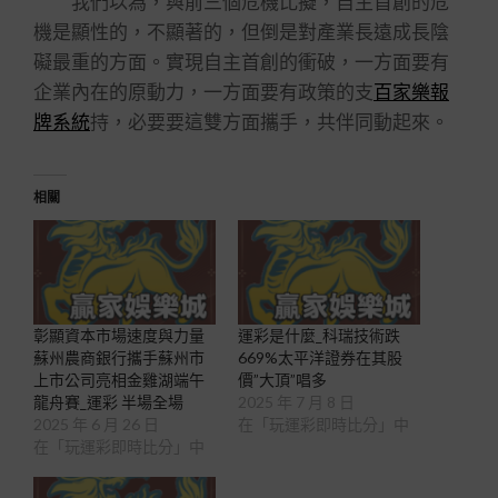
我們以為，與前三個危機比擬，自主首創的危
機是顯性的，不顯著的，但倒是對產業長遠成長陰
礙最重的方面。實現自主首創的衝破，一方面要有
企業內在的原動力，一方面要有政策的支
百家樂報
牌系統
持，必要要這雙方面攜手，共伴同動起來。
相關
彰顯資本市場速度與力量
運彩是什麼_科瑞技術跌
蘇州農商銀行攜手蘇州市
669%太平洋證券在其股
上市公司亮相金雞湖端午
價”大頂”唱多
龍舟賽_運彩 半場全場
2025 年 7 月 8 日
2025 年 6 月 26 日
在「玩運彩即時比分」中
在「玩運彩即時比分」中