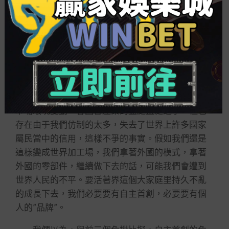
我國的工程機器產業是從引進、消化、吸引成
長而來的，部門企業在培育自主首創本事實現衝破
方面有一定先進，但從整個產業來看，自主首創的
本事仍需大幅度提高。
當前的世界輿論要求中國的產物從制造向創建
轉變，自金融危機爆發以來，中國企業遇到海外市
場關于常識產權等投訴的訟事越來越多。這此中有
市場環境變動，各國各產業的益處益處之爭，但也
存在由于我們仿制的太多，失去了世界上許多國家
屬民當中的信用，這樣不爭的事實。假如我們還是
這樣變成世界加工場，我們拿著外國的模式，拿著
外國的零部件，繼續做下去的話，可能我們會遭到
世界人民的不平。要活著界這個大家庭里持久不亂
的成長下去，我們必要要有自主首創，必要要有個
人的”品牌”。