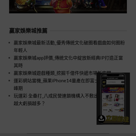
贏家娛樂城推薦
贏家娛樂城最新活動_優秀傳統文化破圈看戲曲如何圈粉
年輕人
贏家娛樂城app評價_傳統文化中綻放新經典IP打造正當
其時
贏家娛樂城遊戲種類_挖掘千億件快遞市場新空間
運彩網站當機_蘋果iPhone14量產在即富士康招工進入高
峰期
玩運彩 全壘打_八成民營連鎖機構入不敷出口腔醫療規模
越大虧損越多？