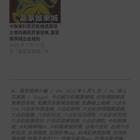
中聯重科緊抓新機遇實現
企業持續高質量發展_贏家
娛樂城出金規則
2025 年 7 月 15 日
在「贏家娛樂城」中
2024-
By:
贏家娛樂小編
On:
2024 年 8 月 8 日
In:
線上
08-
百家樂
Tagged:
今日威力彩開獎號碼
,
任你博娛樂城
,
08
免費百家樂
,
免費百家樂預測軟體
,
免費線上麻將
,
六合彩
539
,
六合彩中獎金額
,
六合彩即時
,
六合彩即時開獎號碼
,
六合彩版路
,
六合彩玩法
,
六合彩玩法規則
,
六合彩研究院
,
六合彩結果統計
,
六合彩結果號碼
,
六合彩規則
,
卡利娛樂
城
,
卡利娛樂城ptt
,
卡利娛樂城評價
,
台灣六合彩
,
台灣六合
彩玩法
,
台灣妞妞
,
台灣彩券app
,
台灣彩券刮刮樂
,
台灣彩
券加碼
,
吃角子老虎777
,
吃角子老虎app
,
吃角子老虎機
,