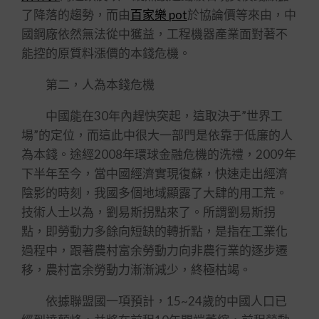
了降落的趨勢，而由
百家樂 pot
於協論價等來由，中
國鋼廠依然無法從中獲益，工程機器產業面對著不
能控的原質料漲價的本錢危機。
第二，人為本錢危機
中國能在30年內趕快突起，這取決于”世界工
場”的定位，而這此中很大一部門是依靠于低廉的人
為本錢。途經2008年環球金融危機的洗禮，2009年
下半年至今，當中國經濟實現復蘇，快速走出經濟
陰影的時刻，我國多個地域顯露了大肆的用工荒。
技術人士以為，劉易斯拐點來了。所謂劉易斯拐
點，即勞動力多餘向短缺的轉折點，是指在工業化
過程中，跟著農村富余勞動力向非農行業的逐步遷
移，農村富余勞動力漸漸減少，終極枯竭。
依據聯盟國一項預計，15~24歲的中國人口已