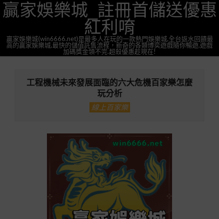
贏家娛樂城_註冊首儲送優惠
Skip
to
紅利唷
content
贏家娛樂城(win6666.net)是最多人在玩的一款熱門娛樂城,全台返水回饋最
高的贏家娛樂城,最快的儲值託售流程，新奇的各類博奕遊戲隨你暢遊,遊戲
加碼獎金領不完.超殺優惠趁現在!
Primary
Navigation
工程機械未來發展面臨的六大危機百家樂怎麼
Menu
玩分析
線上百家樂