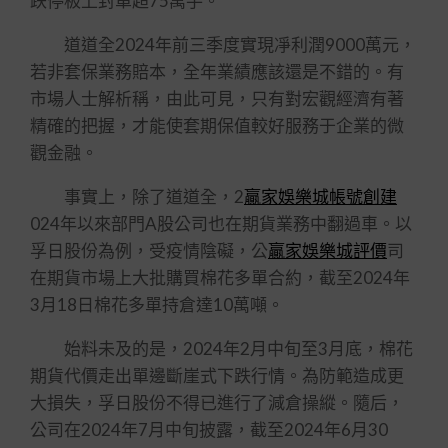
跌停板上封單超75萬手。
道道全2024年前三季度實現凈利潤9000萬元，
若非套保業務賠本，全年業績應該還是不錯的。有
市場人士解析稱，由此可見，只有對宏觀經濟有著
精確的把握，才能使套期保值較好服務于企業的微
觀金融。
事實上，除了道道全，2
贏家娛樂城帳號創建
024年以來部門A股公司也在期貨業務中翻過車。以
孚日股份為例，受疫情陰礙，公
贏家娛樂城評價
司
在期貨市場上大批購買棉花多單合約，截至2024年
3月18日棉花多單持倉達10萬噸。
始料未及的是，2024年2月中旬至3月底，棉花
期貨代價走出單邊斷崖式下跌行情。為防範造成更
大損失，孚日股份不得已進行了減倉操縱。隨后，
公司在2024年7月中旬披露，截至2024年6月30