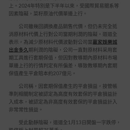
上。2024年特別是下半年以來，受國際貿易關系等
因素陰礙，菜籽原油代價單邊上行。
公司雖幾回調換產品銷售代價，但仍未完全抵
消原材料代價上行對公司當期利潤的陰礙。道道全
表示，為減少原材料代價波動對公司當
贏家娛樂城
出金多久
期利潤的陰礙，公司一直對原材料采用套
期工具進行套期保值，但因對教導期內原材料市場
單邊上行的行情判定有所偏差，導致教導期內套期
保值產生平倉賠本約207億元。
公司稱，因套期保值產生的平倉損益，按管帳
準則相關制定被認定為高度有效套保的平倉損益計
入成本，被認定為非高度有效套保的平倉損益計入
非常常性損益。
受此動靜陰礙，道道全1月13日開盤一字跌停，