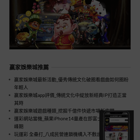
贏家娛樂城推薦
贏家娛樂城最新活動_優秀傳統文化破圈看戲曲如何圈粉
年輕人
贏家娛樂城app評價_傳統文化中綻放新經典IP打造正當
其時
贏家娛樂城遊戲種類_挖掘千億件快遞市場新空間
運彩網站當機_蘋果iPhone14量產在即富士康招工進入高
峰期
玩運彩 全壘打_八成民營連鎖機構入不敷出口腔醫療規模