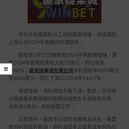
原先作為風險對沖工具的套期保值，卻成個別
上市公司2024年業績的利潤陷阱。
道道全1月12日晚發表2024年業績預報稱，預
測2024年實現營業收入約52億元，同比增長
2683%；
贏家娛樂城免費註冊
凈利潤賠本4000萬元
至6000萬元，同比下滑13105%至14657%。
營收增長，凈利潤卻大幅下滑。對此，公司辯
白稱重要系教導期內套期保值產生平倉賠本所致，
損失超2億元，其他經營正常。
公告顯示，道道全以菜籽油類產品為主，重要
原材料為菜籽原油，原料油成本占營業成本80%以