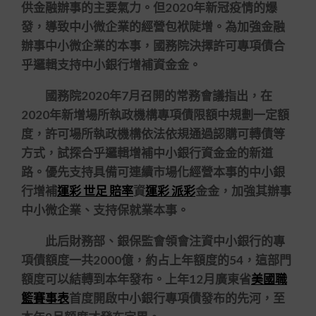
供金融辦事的主要氣力。但2020年新冠疫情的爆
發，導致中小微企業的經營包袱陡增。為加強金融
辦事中小微企業的本事，國務院決擇許可專項債合
乎邏輯支持中小銀行增補資金金。
國務院2020年7月召開的常務會議指出，在
2020年新增場所執政機構專項債限額中規劃一定額
度，許可場所執政機構依法依規通過認購可轉債等
方式，試探合乎邏輯增補中小銀行資金金的新道
路。優先支持具備可連續市場化經營本事的中小銀
行增補
運彩 世足 賠率
資
運彩 派彩
金金，加強其辦事
中小微企業、支持保就業本事。
此后財務部、銀保監會領會注資中小銀行的專
項債額度一共2000億，約占上年額度的54，這部門
額度可以結轉到本年發布。上年12月廣東省
美國職
籃賽事表
首度開啟中小銀行專項債發布的先河，至