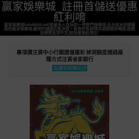
贏家娛樂城_註冊首儲送優惠
Skip
to
紅利唷
content
贏家娛樂城(win6666.net)是最多人在玩的一款熱門娛樂城,全台返水回饋最
高的贏家娛樂城,最快的儲值託售流程，新奇的各類博奕遊戲隨你暢遊,遊戲
加碼獎金領不完.超殺優惠趁現在!
Primary
Navigation
專項債注資中小行圖譜億運彩 掉洞額度通過兩
Menu
種方式注資省家銀行
玩運彩即時比分