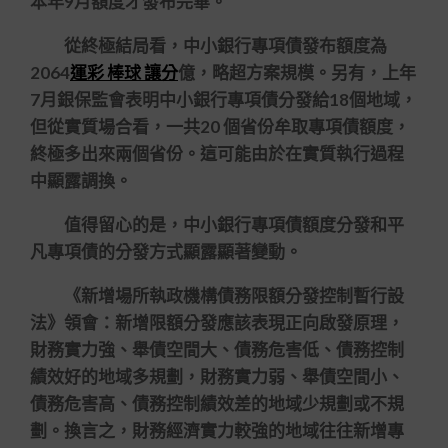
本年9月額度才發布完畢。
從終極結局看，中小銀行專項債發布額度為
2064
運彩 棒球 讓分
億，略超方案規模。另有，上年
7月銀保監會表明中小銀行專項債分發給18個地域，
但從實質場合看，一共20 個省份牟取專項債額度，
終極多出來兩個省份。這可能由於在實質執行過程
中顯露調換。
值得留心的是，中小銀行專項債額度分發和平
凡專項債的分發方式顯露顯著變動。
《新增場所執政機構債務限額分發控制暫行設
法》領會：新增限額分發應該表現正向啟發原理，
財務實力強、舉債空間大、債務危害低、債務控制
績效好的地域多規劃，財務實力弱、舉債空間小、
債務危害高、債務控制績效差的地域少規劃或不規
劃。換言之，財務經濟實力較強的地域往往新增專