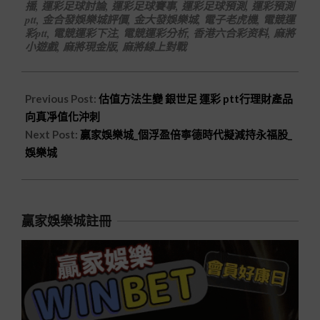
播
,
運彩足球討論
,
運彩足球賽事
,
運彩足球預測
,
運彩預測
ptt
,
金合發娛樂城評價
,
金大發娛樂城
,
電子老虎機
,
電競運
彩ptt
,
電競運彩下注
,
電競運彩分析
,
香港六合彩资料
,
麻將
小遊戲
,
麻將現金版
,
麻將線上對戰
Previous Post:
估值方法生變 銀世足 運彩 ptt行理財產品
向真凈值化沖刺
Next Post:
贏家娛樂城_個浮盈倍寧德時代擬減持永福股_
娛樂城
贏家娛樂城註冊