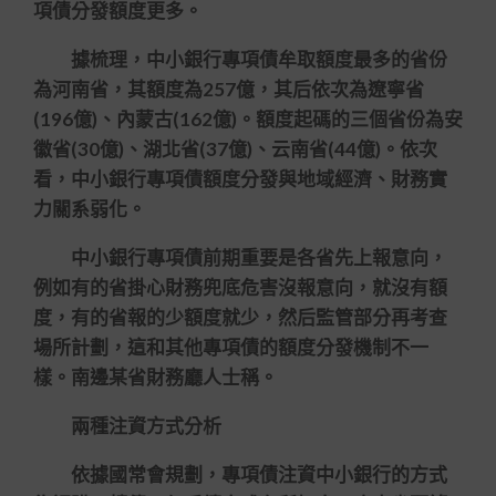
項債分發額度更多。
據梳理，中小銀行專項債牟取額度最多的省份
為河南省，其額度為257億，其后依次為遼寧省
(196億)、內蒙古(162億)。額度起碼的三個省份為安
徽省(30億)、湖北省(37億)、云南省(44億)。依次
看，中小銀行專項債額度分發與地域經濟、財務實
力關系弱化。
中小銀行專項債前期重要是各省先上報意向，
例如有的省掛心財務兜底危害沒報意向，就沒有額
度，有的省報的少額度就少，然后監管部分再考查
場所計劃，這和其他專項債的額度分發機制不一
樣。南邊某省財務廳人士稱。
兩種注資方式分析
依據國常會規劃，專項債注資中小銀行的方式