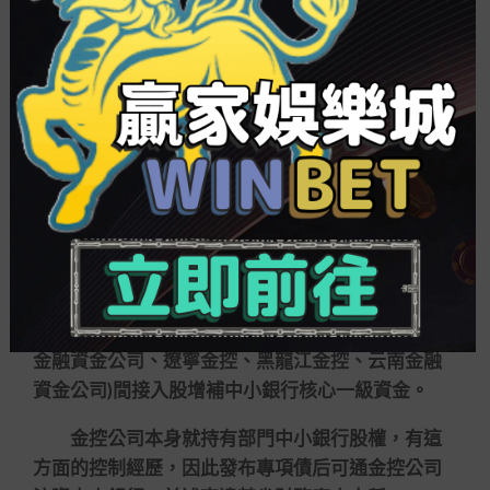
發債資歷。
因此，實踐中專項債注資中小行以金控公司間
接入股、認購轉股協議入款兩種方式為主。采用間
接入股注資的省份共有6個，采用認購轉股協議入款
注資的省份共有15個，此中黑龍江是唯一一個采用
兩種方式注資的省份。
所謂間接入股是指財務部分發布專項債后，通
過場所金控平臺向中小銀行注資。廣東、山西、浙
江、遼寧、黑龍江、云南采取的間接入股模式，通
過實施主體(差別是廣東粵財控股、山西金控、溫州
金融資金公司、遼寧金控、黑龍江金控、云南金融
資金公司)間接入股增補中小銀行核心一級資金。
金控公司本身就持有部門中小銀行股權，有這
方面的控制經歷，因此發布專項債后可通金控公司