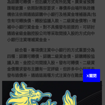
為認購可轉債，但后續方式有所拓寬。廣東省預算
匯報披露，依照財務部要求，專債券由場所執政機
構依法依規通過認購中小銀行及格資金增補器具(包
含有可轉換債、轉股協議入款、二級資金債等)，增
補中小銀行資金金。對不具備發布前提的，可研討
通過省級金融控股公司等采取間接入股的方式向中
小銀行注資增補資金金。
綜合看，專項債注資中小銀行的方式重要分為
四種：認購可轉債、認購二級資金債、認購轉股協
議入款、金控公司間接入股。發布可轉債、二級資
金債需求發布主體有一定評級，但許多中小行并未
發布過債券，通過這兩種方式注資存在難度。
X關閉
據統計，2064億中小銀行專項債共注入310家
中小銀行，此中甘肅注資家數最多(44家)。在310家
中小銀行中，有部門城商行、農商行，更多的則是
縣域信譽社，這些中小行注冊資金低，許多不具備