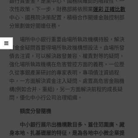
銀行資金金，是黨中心、國務院確認的階段性、一
次性政策。下一步，財務部將依照黨
運彩 正確比數
中心、國務院決策配置，積極合作關連金融控制部
分策劃做好關連任務。
場所中小銀行重要由場所執政機構持股，解決
資金金疑問首要得場所執政機構想設法。由場所發
債去注資，可以解決啟發兼容、權責對等的疑問，
強化場所執政機構在危害管控方面的義務。一位歷
久從事銀產業研討的專家表明，專項債注資過程
中，一方面解決資金注入疑問、處置高危害金融機
構(例如合并、重組)，另一方面解決前程的成長疑
問，優化中小行公司治理組織。
額度分發隨機
中小銀行展示出機構數目多、蓋住范圍廣、藏
身本地、扎基礎層的特征，是為各地中小微企業提