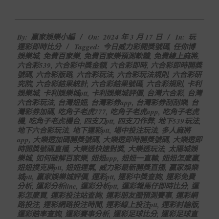
2024-
By:
贏家娛樂小編
On:
2024 年 3 月 17 日
In:
玩
03-
運彩即時比分
Tagged:
今日威力彩開獎號碼
,
任你博
17
娛樂城
,
免費百家樂
,
免費百家樂預測軟體
,
免費線上麻將
,
六合彩539
,
六合彩中獎金額
,
六合彩即時
,
六合彩即時開獎
號碼
,
六合彩版路
,
六合彩玩法
,
六合彩玩法規則
,
六合彩研
究院
,
六合彩結果統計
,
六合彩結果號碼
,
六合彩規則
,
卡利
娛樂城
,
卡利娛樂城ptt
,
卡利娛樂城評價
,
台灣六合彩
,
台灣
六合彩玩法
,
台灣妞妞
,
台灣彩券app
,
台灣彩券刮刮樂
,
台
灣彩券加碼
,
吃角子老虎777
,
吃角子老虎app
,
吃角子老虎
機
,
吃角子老虎機台
,
四支刀ptt
,
四支刀作弊
,
地下539玩法
,
地下六合彩玩法
,
地下運彩ptt
,
場中投注玩法
,
多人麻將
app
,
大樂透加碼開獎號碼
,
大樂透即時開獎號碼
,
大樂透即
時開獎號碼直播
,
大樂透快速對獎
,
大樂透玩法
,
太陽城娛
樂城
,
如何破解百家樂
,
妞妞app
,
妞妞一直輸
,
妞妞怎麼贏
,
妞妞撲克牌ptt
,
妞妞運氣
,
威力彩最新開獎直播
,
贏家娛樂
城ptt
,
贏家娛樂城評價
,
運彩ptt
,
運彩中獎查詢
,
運彩免費
分析
,
運彩分析line
,
運彩分析ptt
,
運彩報馬仔即時比分
,
運
彩怎麼買
,
運彩投注站查詢
,
運彩朋友圈預測賽事
,
運彩網
路投注
,
運彩網路投注時間
,
運彩線上投注ptt
,
運彩討論版
,
運彩賠率查詢
,
運彩賽事分析
,
運彩足球比分
,
運彩足球直