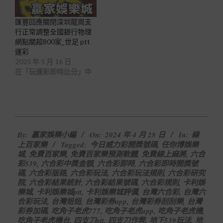
匯豐回應關閉深圳龍崗支
行正常調整全國銀行物理
網點關超800家_世足 ptt
運彩
2025 年 5 月 16 日
在「玩運彩即時比分」中
2024-
By:
贏家娛樂小編
On:
2024 年 4 月 28 日
In:
線
04-
上百家樂
Tagged:
今日威力彩開獎號碼
,
任你博娛樂
28
城
,
免費百家樂
,
免費百家樂預測軟體
,
免費線上麻將
,
六合
彩539
,
六合彩中獎金額
,
六合彩即時
,
六合彩即時開獎號
碼
,
六合彩版路
,
六合彩玩法
,
六合彩玩法規則
,
六合彩研究
院
,
六合彩結果統計
,
六合彩結果號碼
,
六合彩規則
,
卡利娛
樂城
,
卡利娛樂城ptt
,
卡利娛樂城評價
,
台灣六合彩
,
台灣六
合彩玩法
,
台灣妞妞
,
台灣彩券app
,
台灣彩券刮刮樂
,
台灣
彩券加碼
,
吃角子老虎777
,
吃角子老虎app
,
吃角子老虎機
,
吃角子老虎機台
,
四支刀ptt
,
四支刀作弊
,
地下539玩法
,
地