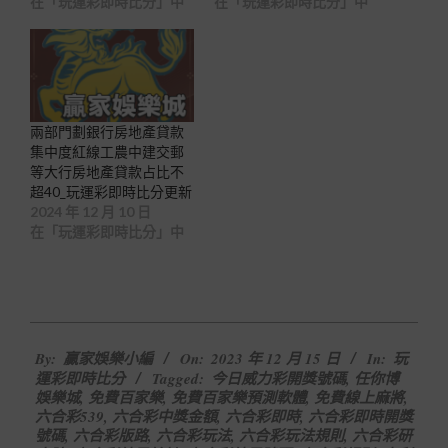
在「玩運彩即時比分」中
在「玩運彩即時比分」中
兩部門劃銀行房地產貸款
集中度紅線工農中建交郵
等大行房地產貸款占比不
超40_玩運彩即時比分更新
2024 年 12 月 10 日
在「玩運彩即時比分」中
2023-
By:
贏家娛樂小編
On:
2023 年 12 月 15 日
In:
玩
12-
運彩即時比分
Tagged:
今日威力彩開獎號碼
,
任你博
15
娛樂城
,
免費百家樂
,
免費百家樂預測軟體
,
免費線上麻將
,
六合彩539
,
六合彩中獎金額
,
六合彩即時
,
六合彩即時開獎
號碼
,
六合彩版路
,
六合彩玩法
,
六合彩玩法規則
,
六合彩研