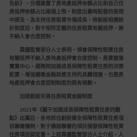
告訴》，分檔建置了房地產抵押余額占比和自己住
房抵押余額占比兩個上限。制度出臺時配發的答問
中提及，為支持住房租賃市場成長，待創設相應統
計制度后，對于相符定義的住房租賃有關抵押，將
不納入會合度控制。
靠攏監管部分人士表明，領會保障性租賃住房
有關抵押不納入房地產抵押會合度控制，是貫徹落
實黨中心、國務院加速成長保障性租賃住房的決策
配置、增強關連金融政策支持的具體措施，也是房
地產抵押會合度控制制度的既有規劃。
加速創設完善住房租賃金融制度
2021年《關于加速成長保障性租賃住房的觀
點》出臺后，各地抓住創設健全保障性租賃住房項
目聯審機制，對于通過聯審的項目頒發保障性租賃
住房項目認定書。上述靠攏監管部分人士介紹，人