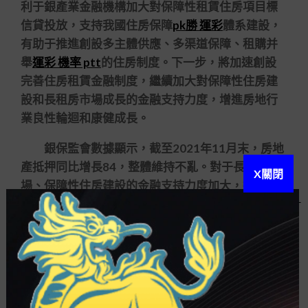
利于銀產業金融機構加大對保障性租賃住房項目標
信貸投放，支持我國住房保障
pk勝 運彩
體系建設，
有助于推進創設多主體供應、多渠道保障、租購并
舉
運彩 機率 ptt
的住房制度。下一步，將加速創設
完善住房租賃金融制度，繼續加大對保障性住房建
設和長租房市場成長的金融支持力度，增進房地行
業良性輪迴和康健成長。
銀保監會數據顯示，截至2021年11月末，房地
產抵押同比增長84，整體維持不亂。對于長租房市
X關閉
場、保障性住房建設的金融支持力度加大，投向住
房租賃市場的抵押增速靠攏各項抵押平均增速的5
倍。
《告訴》的
玩運彩 彩幣
發行將提高房企申請抵
押的動力，有助于保障性租賃住房更快、更好成
長。易居研討院智庫中央研討總監嚴躍進稱。