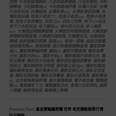
究院
,
六合彩結果統計
,
六合彩結果號碼
,
六合彩規則
,
卡利
娛樂城
,
卡利娛樂城ptt
,
卡利娛樂城評價
,
台灣六合彩
,
台灣
六合彩玩法
,
台灣妞妞
,
台灣彩券app
,
台灣彩券刮刮樂
,
台
灣彩券加碼
,
吃角子老虎777
,
吃角子老虎app
,
吃角子老虎
機
,
吃角子老虎機台
,
四支刀ptt
,
四支刀作弊
,
地下539玩法
,
地下六合彩玩法
,
地下運彩ptt
,
場中投注玩法
,
多人麻將
app
,
大樂透加碼開獎號碼
,
大樂透即時開獎號碼
,
大樂透即
時開獎號碼直播
,
大樂透快速對獎
,
大樂透玩法
,
太陽城娛
樂城
,
如何破解百家樂
,
妞妞app
,
妞妞一直輸
,
妞妞怎麼贏
,
妞妞撲克牌ptt
,
妞妞運氣
,
威力彩最新開獎直播
,
贏家娛樂
城ptt
,
贏家娛樂城評價
,
運彩ptt
,
運彩中獎查詢
,
運彩免費
分析
,
運彩分析line
,
運彩分析ptt
,
運彩報馬仔即時比分
,
運
彩怎麼買
,
運彩投注站查詢
,
運彩朋友圈預測賽事
,
運彩網
路投注
,
運彩網路投注時間
,
運彩線上投注ptt
,
運彩討論版
,
運彩賠率查詢
,
運彩賽事分析
,
運彩足球比分
,
運彩足球直
播
,
運彩足球討論
,
運彩足球賽事
,
運彩足球預測
,
運彩預測
ptt
,
金合發娛樂城評價
,
金大發娛樂城
,
電子老虎機
,
電競運
彩ptt
,
電競運彩下注
,
電競運彩分析
,
香港六合彩资料
,
麻將
小遊戲
,
麻將現金版
,
麻將線上對戰
Previous Post:
基金雙輪驅野蠻 世界 老虎機動春季行情
仍可期待