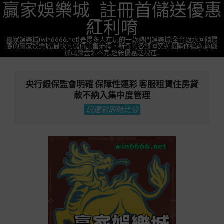
贏家娛樂城_註冊首儲送優惠
Skip
to
紅利唷
content
贏家娛樂城(win6666.net)是最多人在玩的一款熱門娛樂城,全台返水回饋最
高的贏家娛樂城,最快的儲值託售流程，新奇的各類博奕遊戲隨你暢遊,遊戲
加碼獎金領不完.超殺優惠趁現在!
Primary
Navigation
央行銀保監會明確 保障性運彩 客服租賃住房貸
Menu
款不納入集中度管理
玩運彩即時比分