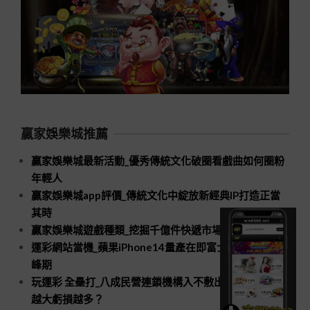
贏家娛樂城推薦
贏家娛樂城最新活動_優秀傳統文化破圈看戲曲如何圈粉
年輕人
贏家娛樂城app評價_傳統文化中綻放新經典IP打造正當
其時
贏家娛樂城遊戲種類_挖掘千億件快遞市場新空間
運彩網站當機_蘋果iPhone14量產在即富士康招工進入高
峰期
玩運彩 全壘打_八成民營連鎖機構入不敷出口腔醫療規模
越大虧損越多？