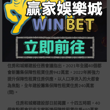
多地推動保障性住房建設
專家以為，此舉有利于加速成長保障性租賃住
房，進而推進創設租購并舉的住房制度，完善住房
保障體系，有助于增進解決新市民、年輕人住房難
題疑問。
2021年12月召開的中心經濟任務會議強調，試
探新的成長模式，堅定租購并舉，加速成長長租房
市場，推動保障性住房建設。本年年頭召開的全國
住房和城鄉建設任務會議指出，2021年全國40個都
會新籌集保障性租賃住房942萬套，2022年將強力
提升保障性租賃住房供應，以人口凈流入的大都會
為焦點，全年建設籌集保障性租賃住房240萬套
(間)。
住房和城鄉建設部日前揭露，十四五時期，40
個焦點都會初步方案新增保障性租賃住房650萬套