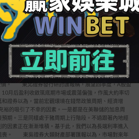
了負面陰礙。 9月，美國員工平均時薪環比上升10美
0。美聯社指出，該數據為上年12月以來最低的平均時薪同比
業匯報依然可能過于強勁，錢幣政策仍有收緊空間。 A
給美聯儲進一步加息留出了空間。 國金證券以為，不
。9月21日美聯儲議息會議點陣圖對前程1-2年加息幅
驗證，本輪美聯儲衝擊通脹預期控制后續仍有待連續觀
果 第20期
市場的體現。 四季度市場或有望重演迴轉
那麼參照2018年底和2020年3月市場中期底部后的公
2019年2-4月的迴轉公價，2020年7月的迴轉公
似的迴轉公價，我們以為四季度公價值得期望。甚至不去除
的迴轉公價。 東北證券發行研討匯報稱，展望四季度，A股盈
10月后盈利收斂筑底期市場或震蕩偏強，作風大約率切
和證券以為，當前宏觀環境在錢幣政策周期、經濟增
為充裕的吸引了不幸的因素。一是都是在美聯儲的加息周
喪預期。三是同樣處于豬周期上行階段。不過跟著內地經
利的因素正在漸漸堆積。基于此，我們以為長端利率進入
沮喪。 東吳證券大類財產部署匯報以為，市場對來年