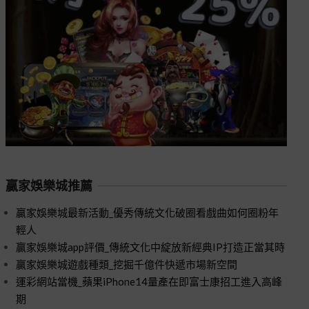
贏家娛樂城推薦
贏家娛樂城最新活動_優秀傳統文化破圈看戲曲如何圈粉年
輕人
贏家娛樂城app評價_傳統文化中綻放新經典IP打造正當其時
贏家娛樂城遊戲種類_挖掘千億件快遞市場新空間
運彩網站當機_蘋果iPhone14量產在即富士康招工進入高峰
期