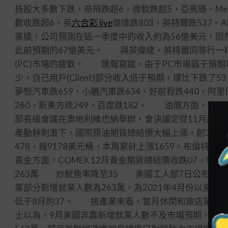
技股大多數下跌，奈飛跌超6，微軟跌超5，亞馬遜、Me
數收跌超6，英
六合彩 live
偉達跌803，英特爾跌537。
業績，公司預測在這一季度中的收入約為56億美元，固
此前預期的67億美元。 與英偉達、英特爾同等行一
(PC)市場的疲軟。 匯報寫道，由于PC市場弱于預
少，自己用戶(Client)部分收入低于預期，環比下跌
夢想汽車跌659，小鵬汽車跌634，好前程跌440，阿里
260，新東方跌249，百度跌182。 油價方面，10
部長級會議在奧地利維也納舉辦，會決議定從11月起，
產動靜刺激下，國際原油期貨總結價大幅上漲，創3月以來
478，報9178美元桶，本周累計上漲1659。布倫特1
黃金方面，COMEX 12月黃金期貨總結價收跌07，
263萬 炒魷魚率降至35 美國工人部7日公布數據顯
業部分新增就業人數為263萬，為2021年4月份以來
低于8月的37。 按產業來看，當月休閑和旅店業就業
士以為，9月美國非農新增就業人數不及市場預期，且低于