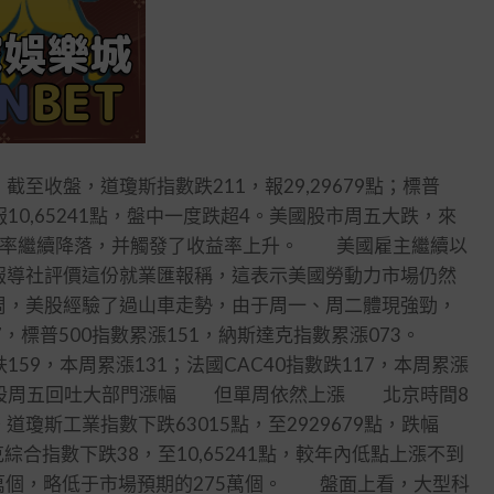
收盤，道瓊斯指數跌211，報29,29679點；標普
，報10,65241點，盤中一度跌超4。美國股市周五大跌，來
魚率繼續降落，并觸發了收益率上升。 美國雇主繼續以
報導社評價這份就業匯報稱，這表示美國勞動力市場仍然
，美股經驗了過山車走勢，由于周一、周二體現強勁，
97，標普500指數累漲151，納斯達克指數累漲073。
59，本周累漲131；法國CAC40指數跌117，本周累漲
。 美股周五回吐大部門漲幅 但單周依然上漲 北京時間8
斯工業指數下跌63015點，至2929679點，跌幅
達克綜合指數下跌38，至10,65241點，較年內低點上漲不到
3萬個，略低于市場預期的275萬個。 盤面上看，大型科