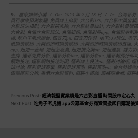
2023-
By:
贏家娛樂小編
On:
2023 年 9 月 18 日
In:
台灣彩券
09-
費百家樂預測軟體
,
免費線上麻將
,
六合彩539
,
六合彩中獎金額
18
合彩玩法規則
,
六合彩研究院
,
六合彩結果統計
,
六合彩結果號碼
六合彩
,
台灣六合彩玩法
,
台灣妞妞
,
台灣彩券app
,
台灣彩券刮
機
,
吃角子老虎機台
,
四支刀ptt
,
四支刀作弊
,
地下539玩法
,
地下
碼開獎號碼
,
大樂透即時開獎號碼
,
大樂透即時開獎號碼直播
,
大
app
,
妞妞一直輸
,
妞妞怎麼贏
,
妞妞撲克牌ptt
,
妞妞運氣
,
威力彩
查詢
,
運彩免費分析
,
運彩分析line
,
運彩分析ptt
,
運彩報馬仔即
網路投注
,
運彩網路投注時間
,
運彩線上投注ptt
,
運彩討論版
,
運
球討論
,
運彩足球賽事
,
運彩足球預測
,
運彩預測ptt
,
金合發娛樂
電競運彩分析
,
香港六合彩资料
,
麻將小遊戲
,
麻將現金版
,
麻將
Previous Post:
經濟報堅實業績是六合彩直播 時間股市定心丸
Next Post:
吃角子老虎機 app公募基金券商資管掀起自購潮優