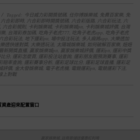
Tagged:
今日威力彩開獎號碼
,
任你博娛樂城
,
免費百家樂
,
免
,
六合彩即時
,
六合彩即時開獎號碼
,
六合彩版路
,
六合彩玩法
,
六
,
六合彩規則
,
卡利娛樂城
,
卡利娛樂城ptt
,
卡利娛樂城評價
,
台灣
刮樂
,
台灣彩券加碼
,
吃角子老虎777
,
吃角子老虎app
,
吃角子老虎
六合彩玩法
,
地下運彩ptt
,
場中投注玩法
,
多人麻將app
,
大樂透加
樂透快速對獎
,
大樂透玩法
,
太陽城娛樂城
,
如何破解百家樂
,
妞妞
最新開獎直播
,
贏家娛樂城ptt
,
贏家娛樂城評價
,
運彩ptt
,
運彩中獎
時比分
,
運彩怎麼買
,
運彩投注站查詢
,
運彩朋友圈預測賽事
,
運彩
彩賠率查詢
,
運彩賽事分析
,
運彩足球比分
,
運彩足球直播
,
運彩足
城評價
,
金大發娛樂城
,
電子老虎機
,
電競運彩ptt
,
電競運彩下注
,
線上對戰
質資產迎來配置窗口
贏家娛樂城_註冊首儲送優惠紅利唷