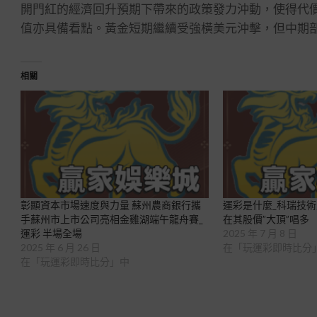
開門紅的經濟回升預期下帶來的政策發力沖動，使得代
值亦具備看點。黃金短期繼續受強橫美元沖擊，但中期
相關
彰顯資本市場速度與力量 蘇州農商銀行攜
運彩是什麼_科瑞技術
手蘇州市上市公司亮相金雞湖端午龍舟賽_
在其股價”大頂”唱多
運彩 半場全場
2025 年 7 月 8 日
2025 年 6 月 26 日
在「玩運彩即時比分
在「玩運彩即時比分」中