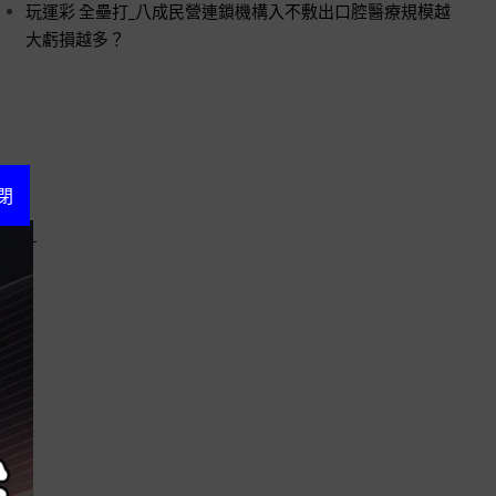
玩運彩 全壘打_八成民營連鎖機構入不敷出口腔醫療規模越
大虧損越多？
閉