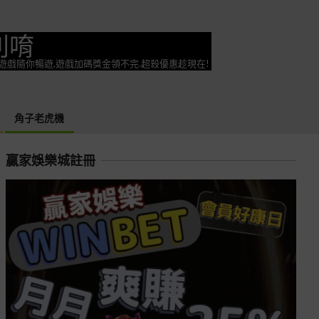
利唷
奕遊戲隨你暢遊,遊戲加碼獎金領不完.超殺優惠趁現在!
角子老虎機
贏家娛樂城註冊