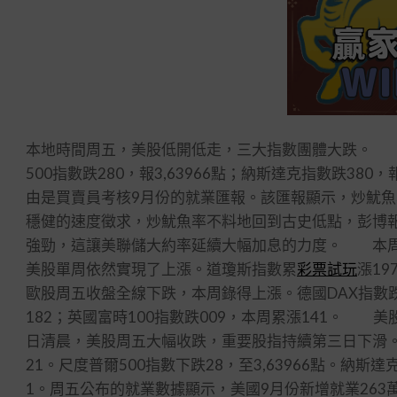
本地時間周五，美股低開低走，三大指數團體大跌。 截至
500指數跌280，報3,63966點；納斯達克指數跌380
由是買賣員考核9月份的就業匯報。該匯報顯示，炒魷
穩健的速度徵求，炒魷魚率不料地回到古史低點，彭博
強勁，這讓美聯儲大約率延續大幅加息的力度。 本周
美股單周依然實現了上漲。道瓊斯指數累
彩票試玩
漲1
歐股周五收盤全線下跌，本周錄得上漲。德國DAX指數跌1
182；英國富時100指數跌009，本周累漲141
日清晨，美股周五大幅收跌，重要股指持續第三日下滑。道瓊
21。尺度普爾500指數下跌28，至3,63966點。納斯
1。周五公布的就業數據顯示，美國9月份新增就業26