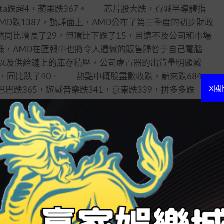
ta跌超4，蘋果跌367。 芯片股大跌，費城半導體指
AMD跌1387，動靜面上，AMD公布了第三季度的初步財政
然同比增長了29，但環比下跌了15，且遠不及公司和市場
樣，AMD在匯報中也將令人遺憾的販售歸咎于自己電腦
期以及供給鏈上的庫存積壓，公司處置器的出貨量明顯減
了53，同比跌了40。 熱點中概股盡數收跌，蔚來跌684，
X關
巴巴跌365，遊戲音樂跌341，京東跌339，拼多多跌
月5日，石油輸出國結構(歐佩克)與非歐佩克產油國第33次
將原油總產量日均下調200萬桶。 歐佩克決擇原油減
最大單周漲幅。WTI原油期貨收漲419美元，漲幅
2月原油期貨收漲350美元，漲幅370，報9792美元桶。
報17093美元盎司，本周上漲157。 美國9月新增就業
示，本年9月美國炒魷魚率為35，低于8月的37。非農
最小月度增幅，不過仍處于古史高位。9月美國炒魷魚率35，
人數環比提升83萬，仍較疫情前低了110萬。 解析人
2022年以來月均程度的42萬，更不及2021年代均增長