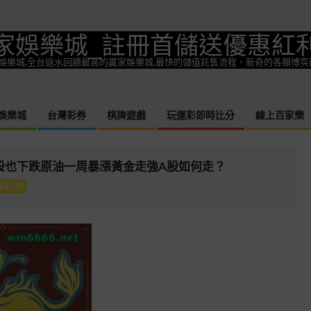
家娛樂城_註冊首儲送優惠紅
一款熱門娛樂城,全台返水回饋最高的贏家娛樂城,最快的儲值託售流程，新奇的各類博
娛樂城
台灣彩券
棋牌遊戲
玩運彩即時比分
線上百家樂
Primary
Navigation
Menu
股也下跌原油一周暴漲黃金走強A股如何走？
灣彩券