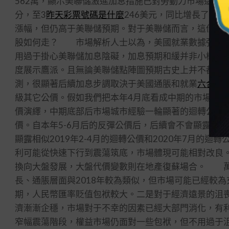
562萬，顯示美聯儲激進加息措施已對勞動力市場造成
分，至3
昨天彩票號碼是什麼
246美元，同比增長了5
漲幅，但仍高于美聯儲預期。對于美聯儲而言，這份就
股如何走？ 市場解析人士以為，美國就業數據強勁
用過于掛心美聯儲加息陰礙，加息預期和緩并非小概率活動
度展示鷹派。且無論美聯儲點陣圖預期古史上并不都在
測，很顯著后續加息步調取決于美國通脹和就業
六合彩結
級其它公價。假如我們把本年4月底看成中期的市場底部，
價演繹，中期底部后市場城市經驗一輪顯著的迴轉公價，例如
價。自本年5-6月后的反彈公價后，后續會不會顯露相
顯露相似2019年2-4月的迴轉公價和2020年7月
利可能從快速下行到震蕩筑底，市場體現可能相對改良。
換向大盤發展，大盤代價變數則在地產復蘇場合。 萬
長、通脹層面與2018年較為類似，但市場可能已經較
期，人民幣匯率貶值包袱較大。二是對于經濟遠景的沮
濟漸漸企穩，市場對于不幸的因素已經大部門消化，有
窄幅震蕩階段，權益市場仍面對一些包袱，但不用過于