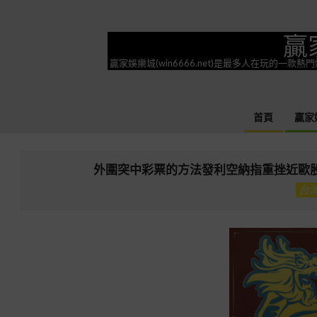
Skip
to
贏
content
贏家娛樂城(win6666.net)是最多人在玩的
首頁
贏家
外圍突中彩票的方法發利空納指重挫近歐
台