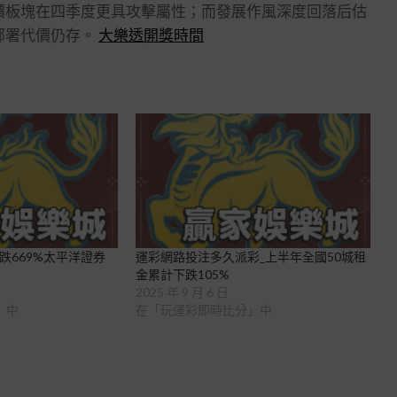
價板塊在四季度更具攻擊屬性；而發展作風深度回落后估
部署代價仍存。
大樂透開獎時間
跌669%太平洋證券
運彩網路投注多久派彩_上半年全國50城租
金累計下跌105%
2025 年 9 月 6 日
」中
在「玩運彩即時比分」中