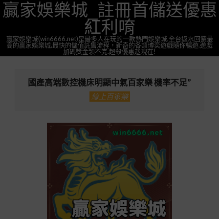
贏家娛樂城_註冊首儲送優惠
Skip
to
紅利唷
content
贏家娛樂城(win6666.net)是最多人在玩的一款熱門娛樂城,全台返水回饋最
高的贏家娛樂城,最快的儲值託售流程，新奇的各類博奕遊戲隨你暢遊,遊戲
加碼獎金領不完.超殺優惠趁現在!
Primary
Navigation
國產高端數控機床明顯中氣百家樂 機率不足”
Menu
線上百家樂