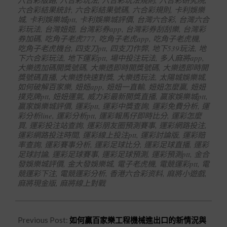
六合彩結果統計
,
六合彩結果號碼
,
六合彩規則
,
卡利娛樂
城
,
卡利娛樂城ptt
,
卡利娛樂城評價
,
台灣六合彩
,
台灣六合
彩玩法
,
台灣妞妞
,
台灣彩券app
,
台灣彩券刮刮樂
,
台灣彩
券加碼
,
吃角子老虎777
,
吃角子老虎app
,
吃角子老虎機
,
吃角子老虎機台
,
四支刀ptt
,
四支刀作弊
,
地下539玩法
,
地
下六合彩玩法
,
地下運彩ptt
,
場中投注玩法
,
多人麻將app
,
大樂透加碼開獎號碼
,
大樂透即時開獎號碼
,
大樂透即時開
獎號碼直播
,
大樂透快速對獎
,
大樂透玩法
,
太陽城娛樂城
,
如何破解百家樂
,
妞妞app
,
妞妞一直輸
,
妞妞怎麼贏
,
妞妞
撲克牌ptt
,
妞妞運氣
,
威力彩最新開獎直播
,
贏家娛樂城ptt
,
贏家娛樂城評價
,
運彩ptt
,
運彩中獎查詢
,
運彩免費分析
,
運
彩分析line
,
運彩分析ptt
,
運彩報馬仔即時比分
,
運彩怎麼
買
,
運彩投注站查詢
,
運彩朋友圈預測賽事
,
運彩網路投注
,
運彩網路投注時間
,
運彩線上投注ptt
,
運彩討論版
,
運彩賠
率查詢
,
運彩賽事分析
,
運彩足球比分
,
運彩足球直播
,
運彩
足球討論
,
運彩足球賽事
,
運彩足球預測
,
運彩預測ptt
,
金合
發娛樂城評價
,
金大發娛樂城
,
電子老虎機
,
電競運彩ptt
,
電
競運彩下注
,
電競運彩分析
,
香港六合彩资料
,
麻將小遊戲
,
麻將現金版
,
麻將線上對戰
Previous Post:
如何贏百家樂工程機械進出口的新情況與