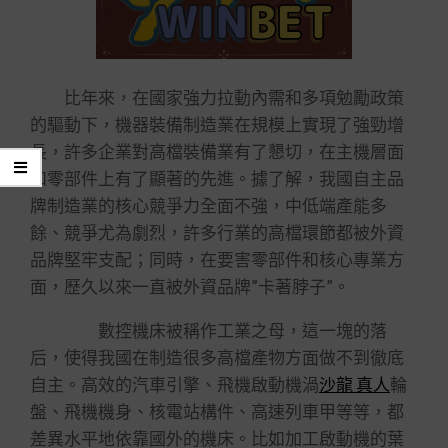
比年來，在國家強力拉動內需和多項勉勵政策
的驅動下，機器裝備制造業在規模上實現了強勁增
長，許多企業對高檔裝備業有了懇切，在主機層面
和零部件上有了顯著的先進。據了解，我國自主品
牌制造業的核心競爭力全面不強，中低端產能多
餘、競爭尤為劇烈，許多行業的高檔環節都被外資
品牌堅牢支配；同時，在要害零部件和核心專業方
面，歷久以來一直被外資品牌”卡著脖子”。
數控機床被稱作工業之母，這一塊的落
后，使得我國在制造很多高檔產物方面做不到徹底
自主。高效的汽車引擎、飛機啟動機渦
沙龍 真人
輪
盤、飛機機身、核電站構件、高速列車甲等等，都
差異水平地依靠國外的機床。比如加工啟動機的葉