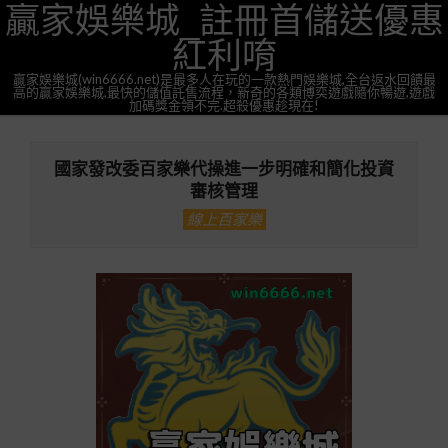
贏家娛樂城_註冊首儲送優惠
Skip
to
紅利唷
content
贏家娛樂城(win6666.net)是最多人在玩的一款熱門娛樂城,全台返水回饋最
高的贏家娛樂城,最快的儲值託售流程，新奇的各類博奕遊戲隨你暢遊,遊戲
加碼獎金領不完.超殺優惠趁現在!
Primary
Navigation
國家發改委百家樂代操進一步明確和簡化投資
Menu
審核管理
線上百家樂