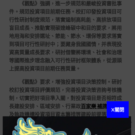
《觀點》強調，進一步規范和嚴峻投資審批事
件。規范投資項目前期任務。校訂印發投資項目可
行性研討制度規范，落實遏制高耗能、高排放項目
盲目成長、推動實現碳達峰碳中和目的要求，將用
地用海和安排選址、節能、節水、環保等要求落實
到項目可行性研討中；要藏身我國國情，并表現投
資高質量成長要求，研討借鑒將環境、社會和治理
等國際進步理念融入可行性研討框架體系，從源頭
上提高投資項目前期任務質量。
《觀點》要求，增強投資項目決策控制。研討
校訂投資項目評價規范，完善投資決策咨詢考核機
制，切實把好項目準入關，對投資項目是否相符成
長建設安排、區域安排、行業政
百家樂 補牌
策，以
X關閉
及執政機構投資項目資本籌措等建設前提落實場合
等，要焦點加以審察，切實防范兩高項目盲目成長
和違規執政機構投資項目盲目上馬。涉及舉債融資