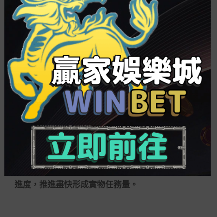
的項目，要將融資計劃作為可行性研討論證焦點，
交融融資組織和項目收益起源，科學安排項目資本
均衡計劃。
《觀點》強調，做好根基設施REITs項目調和辦
事。對擬申報根基設施REITs試點的項目，與中國證
監會本地派出機構等有關方面增強溝通，深入了解
前期任務進展，及時把握項目進度和存在疑問，做
好政策解讀、解決焦點疑問。與當地區產業控制、
天然物質、生態環境、住房和城鄉建設、國資監管
等部分增強溝通切磋，協助項目依法依規核辦或增
補關連手續，落實發布根基設施REITs的各項前提。
對根基設施REITs回收資本擬投入
百家樂打法
的新項
目，增強跟蹤辦事，調和加速前期任務和開工建設
進度，推進盡快形成實物任務量。