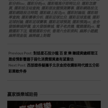
彩分析line
,
運彩分析ptt
,
運彩報馬仔即時比分
,
運彩怎麼
買
,
運彩投注站查詢
,
運彩朋友圈預測賽事
,
運彩網路投注
,
運彩網路投注時間
,
運彩線上投注ptt
,
運彩討論版
,
運彩賠
率查詢
,
運彩賽事分析
,
運彩足球比分
,
運彩足球直播
,
運彩
足球討論
,
運彩足球賽事
,
運彩足球預測
,
運彩預測ptt
,
金合
發娛樂城評價
,
金大發娛樂城
,
電子老虎機
,
電競運彩ptt
,
電
競運彩下注
,
電競運彩分析
,
香港六合彩资料
,
麻將小遊戲
,
麻將現金版
,
麻將線上對戰
Previous Post:
對話星石投沙龍 百 家 樂 賺錢資總經理汪
晟疫情影響趨于弱化消費類資產有望重估
Next Post:
西部證券擬攜手北京金控收購新時代證五分彩
彩票軟件券
贏家娛樂城註冊