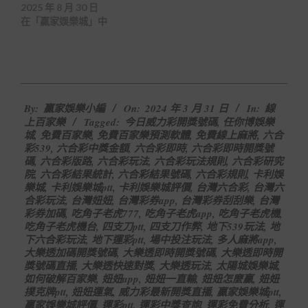
2025 年 8 月 30 日
在「贏家娛樂城」中
2024-
By:
贏家娛樂小編
On:
2024 年 3 月 31 日
In:
線
03-
上百家樂
Tagged:
今日威力彩開獎號碼
,
任你博娛樂
31
城
,
免費百家樂
,
免費百家樂預測軟體
,
免費線上麻將
,
六合
彩539
,
六合彩中獎金額
,
六合彩即時
,
六合彩即時開獎號
碼
,
六合彩版路
,
六合彩玩法
,
六合彩玩法規則
,
六合彩研究
院
,
六合彩結果統計
,
六合彩結果號碼
,
六合彩規則
,
卡利娛
樂城
,
卡利娛樂城ptt
,
卡利娛樂城評價
,
台灣六合彩
,
台灣六
合彩玩法
,
台灣妞妞
,
台灣彩券app
,
台灣彩券刮刮樂
,
台灣
彩券加碼
,
吃角子老虎777
,
吃角子老虎app
,
吃角子老虎機
,
吃角子老虎機台
,
四支刀ptt
,
四支刀作弊
,
地下539玩法
,
地
下六合彩玩法
,
地下運彩ptt
,
場中投注玩法
,
多人麻將app
,
大樂透加碼開獎號碼
,
大樂透即時開獎號碼
,
大樂透即時開
獎號碼直播
,
大樂透快速對獎
,
大樂透玩法
,
太陽城娛樂城
,
如何破解百家樂
,
妞妞app
,
妞妞一直輸
,
妞妞怎麼贏
,
妞妞
撲克牌ptt
,
妞妞運氣
,
威力彩最新開獎直播
,
贏家娛樂城ptt
,
贏家娛樂城評價
,
運彩ptt
,
運彩中獎查詢
,
運彩免費分析
,
運