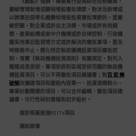
《觀點》強調，積極實行投資綜合控制職責，
嚴峻管理新增或變相增設審批環節，對涉及新增或
以辦事註冊等名義變相增設投資審批環節的，要嚴
峻把關。對企業或許自主決擇、市場或許有效調
節、產業結構或者中介機構或許自律控制、行政機
關采用事后監視等方式或許解決的審批事項，要及
時推進中止。簡化特定執政機構投資項目審批控
制。落實《執政機構投資規則》有關規定，對列入
關連成長安排、專項安排和區域安排范圍的執政機
構投資項目，可以不再審批項目建議書；對
百 家 樂
破解
改擴建項目和建設內容單一、投資規模較小、
專業計劃簡樸的項目，可以合并編輯、審批項目建
議書、可行性研討匯報和初步設計。
做好根基設施REITs項目
調和辦事