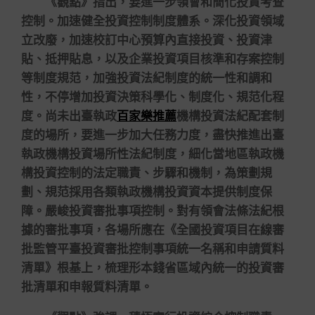
《觀點》指出，要進一步領會和簡化投資考查
控制。加速健全投資控制制度體系。深化投資領域
立改廢，加速校訂中心預算內直接投資、投資津
貼、抵押貼息，以及企業投資項目核準和存案控制
等制度規范，加強投資法紀制度的統一性和調和
性，不停增加投資決策科學化、制度化、規范化程
度。尚未出臺執政
百家樂推薦
機構投資法紀配套制
度的場所，要進一步加大任務力度，盡快推進出臺
執政機構投資場所性法紀制度，細化當地區執政機
構投資控制的法定職責、步驟和機制，為策劃規
劃、規范採用各類執政機構投資資本提供制度保
障。嚴峻投資審批事項控制。對有領會法條法紀根
據的審批事項，各場所應在《全國投資項目在線審
批監管平臺投資審批控制事項統一名稱和申請質料
清單》根基上，梳理形本錢省區域內統一的投資審
批清單和申報質料清單。