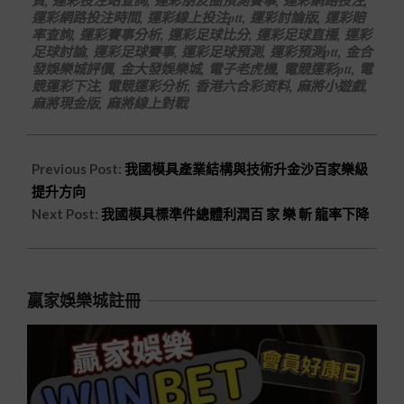
買
,
運彩投注站查詢
,
運彩朋友圈預測賽事
,
運彩網路投注
,
運彩網路投注時間
,
運彩線上投注ptt
,
運彩討論版
,
運彩賠
率查詢
,
運彩賽事分析
,
運彩足球比分
,
運彩足球直播
,
運彩
足球討論
,
運彩足球賽事
,
運彩足球預測
,
運彩預測ptt
,
金合
發娛樂城評價
,
金大發娛樂城
,
電子老虎機
,
電競運彩ptt
,
電
競運彩下注
,
電競運彩分析
,
香港六合彩资料
,
麻將小遊戲
,
麻將現金版
,
麻將線上對戰
Previous Post:
我國模具產業結構與技術升金沙百家樂級
提升方向
Next Post:
我國模具標準件總體利潤百 家 樂 斬 龍率下降
贏家娛樂城註冊