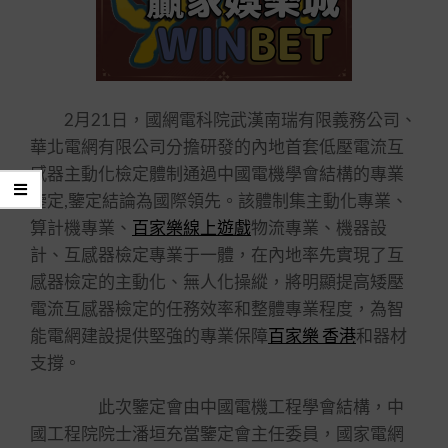
2月21日，國網電科院武漢南瑞有限義務公司、
華北電網有限公司分擔研發的內地首套低壓電流互
感器主動化檢定體制通過中國電機學會結構的專業
鑒定,鑒定結論為國際領先。該體制集主動化專業、
算計機專業、
百家樂線上遊戲
物流專業、機器設
計、互感器檢定專業于一體，在內地率先實現了互
感器檢定的主動化、無人化操縱，將明顯提高矮壓
電流互感器檢定的任務效率和整體專業程度，為智
能電網建設提供堅強的專業保障
百家樂 香港
和器材
支撐。
此次鑒定會由中國電機工程學會結構，中
國工程院院士潘垣充當鑒定會主任委員，國家電網