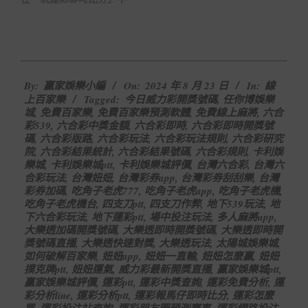
2024-
By:
贏家娛樂小編
On:
2024 年 8 月 23 日
In:
線
08-
上百家樂
Tagged:
今日威力彩開獎號碼
,
任你博娛樂
23
城
,
免費百家樂
,
免費百家樂預測軟體
,
免費線上麻將
,
六合
彩539
,
六合彩中獎金額
,
六合彩即時
,
六合彩即時開獎號
碼
,
六合彩版路
,
六合彩玩法
,
六合彩玩法規則
,
六合彩研究
院
,
六合彩結果統計
,
六合彩結果號碼
,
六合彩規則
,
卡利娛
樂城
,
卡利娛樂城ptt
,
卡利娛樂城評價
,
台灣六合彩
,
台灣六
合彩玩法
,
台灣妞妞
,
台灣彩券app
,
台灣彩券刮刮樂
,
台灣
彩券加碼
,
吃角子老虎777
,
吃角子老虎app
,
吃角子老虎機
,
吃角子老虎機台
,
四支刀ptt
,
四支刀作弊
,
地下539玩法
,
地
下六合彩玩法
,
地下運彩ptt
,
場中投注玩法
,
多人麻將app
,
大樂透加碼開獎號碼
,
大樂透即時開獎號碼
,
大樂透即時開
獎號碼直播
,
大樂透快速對獎
,
大樂透玩法
,
太陽城娛樂城
,
如何破解百家樂
,
妞妞app
,
妞妞一直輸
,
妞妞怎麼贏
,
妞妞
撲克牌ptt
,
妞妞運氣
,
威力彩最新開獎直播
,
贏家娛樂城ptt
,
贏家娛樂城評價
,
運彩ptt
,
運彩中獎查詢
,
運彩免費分析
,
運
彩分析line
,
運彩分析ptt
,
運彩報馬仔即時比分
,
運彩怎麼