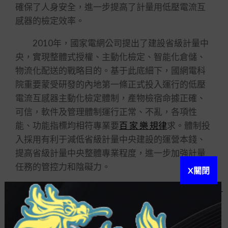
確保了人身安全，進一步提高了計量用低壓電流互
感器的檢定效率。
2010年，國家電網公司提出了建設省級計量中
央，實現整體式授權、主動化檢定、智能化倉儲、
物流化配送的戰略目的。基于此底細下，國網電科
院重要蒙受研發的內地第一條正式投入運行的低壓
電流互感器主動化檢定體制，產物檢宿命據正確、
可信，軟件及管理體制運行正常、不亂，各項性
能、功能指標均相符專業要
百 家 樂 規律
求。體制投
入採用有利于減低省級計量中央建設的運營本錢、
提高省級計量中央整體專業程度，進一步加強計量
任務的管控力和陰礙力。
X關閉
相關