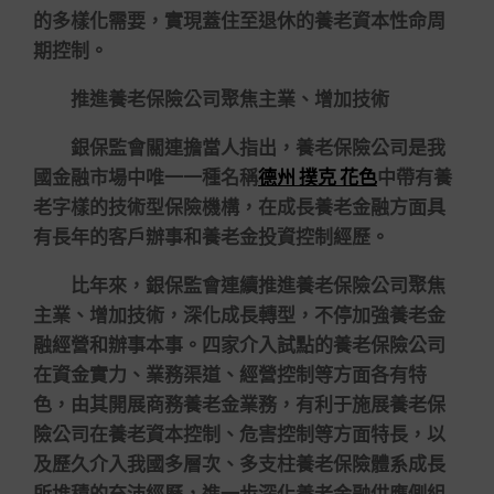
的多樣化需要，實現蓋住至退休的養老資本性命周
期控制。
推進養老保險公司聚焦主業、增加技術
銀保監會關連擔當人指出，養老保險公司是我
國金融市場中唯一一種名稱
德州 撲克 花色
中帶有養
老字樣的技術型保險機構，在成長養老金融方面具
有長年的客戶辦事和養老金投資控制經歷。
比年來，銀保監會連續推進養老保險公司聚焦
主業、增加技術，深化成長轉型，不停加強養老金
融經營和辦事本事。四家介入試點的養老保險公司
在資金實力、業務渠道、經營控制等方面各有特
色，由其開展商務養老金業務，有利于施展養老保
險公司在養老資本控制、危害控制等方面特長，以
及歷久介入我國多層次、多支柱養老保險體系成長
所堆積的充沛經歷，進一步深化養老金融供應側組