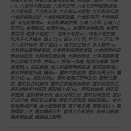
免費百家樂
,
免費百家樂預測軟體
,
免費線上麻將
,
六合彩
539
,
六合彩中獎金額
,
六合彩即時
,
六合彩即時開獎號碼
,
六合彩版路
,
六合彩玩法
,
六合彩玩法規則
,
六合彩研究院
,
六合彩結果統計
,
六合彩結果號碼
,
六合彩規則
,
卡利娛樂
城
,
卡利娛樂城ptt
,
卡利娛樂城評價
,
台灣六合彩
,
台灣六合
彩玩法
,
台灣妞妞
,
台灣彩券app
,
台灣彩券刮刮樂
,
台灣彩
券加碼
,
吃角子老虎777
,
吃角子老虎app
,
吃角子老虎機
,
吃角子老虎機台
,
四支刀ptt
,
四支刀作弊
,
地下539玩法
,
地
下六合彩玩法
,
地下運彩ptt
,
場中投注玩法
,
多人麻將app
,
大樂透加碼開獎號碼
,
大樂透即時開獎號碼
,
大樂透即時開
獎號碼直播
,
大樂透快速對獎
,
大樂透玩法
,
太陽城娛樂城
,
如何破解百家樂
,
妞妞app
,
妞妞一直輸
,
妞妞怎麼贏
,
妞妞
撲克牌ptt
,
妞妞運氣
,
威力彩最新開獎直播
,
贏家娛樂城ptt
,
贏家娛樂城評價
,
運彩ptt
,
運彩中獎查詢
,
運彩免費分析
,
運
彩分析line
,
運彩分析ptt
,
運彩報馬仔即時比分
,
運彩怎麼
買
,
運彩投注站查詢
,
運彩朋友圈預測賽事
,
運彩網路投注
,
運彩網路投注時間
,
運彩線上投注ptt
,
運彩討論版
,
運彩賠
率查詢
,
運彩賽事分析
,
運彩足球比分
,
運彩足球直播
,
運彩
足球討論
,
運彩足球賽事
,
運彩足球預測
,
運彩預測ptt
,
金合
發娛樂城評價
,
金大發娛樂城
,
電子老虎機
,
電競運彩ptt
,
電
競運彩下注
,
電競運彩分析
,
香港六合彩资料
,
麻將小遊戲
,
麻將現金版
,
麻將線上對戰