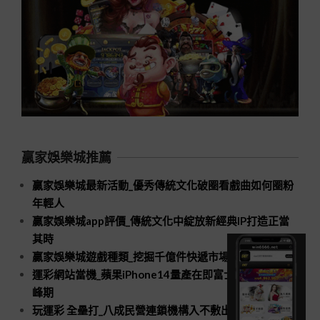
贏家娛樂城推薦
贏家娛樂城最新活動_優秀傳統文化破圈看戲曲如何圈粉
年輕人
贏家娛樂城app評價_傳統文化中綻放新經典IP打造正當
其時
贏家娛樂城遊戲種類_挖掘千億件快遞市場新空間
運彩網站當機_蘋果iPhone14量產在即富士康招工進入高
峰期
玩運彩 全壘打_八成民營連鎖機構入不敷出口腔醫療規模