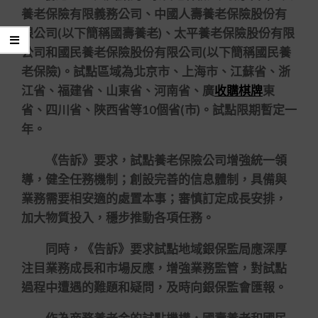
養老保險有限義務公司、中國人壽養老保險股份有
限公司(以下簡稱國壽養老)、太平養老保險股份有限
公司和國民養老保險股份有限公司(以下簡稱國民養
老保險)。試點區域為北京市、上海市、江蘇省、浙
江省、福建省、山東省、河南省、廣
收購棋牌
東
省、四川省、陜西省等10個省(市)。試點限期暫定一
年。
《告訴》要求，試點養老保險公司增強統一領
導，健全任務機制；創設完善的信息體制，具備與
業務需要相安適的處置本事；審慎訂定成長安排，
加大物質投入，穩步推動各項任務。
同時，《告訴》要求試點地域銀保監局應深厚
注目業務成長和市場反應，增強業務監管，對試點
過程中遭遇的難題和疑問，及時向銀保監會匯報。