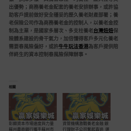
出優勢；商務養老金配套的養老安排辦事，或許協
助客戶提前做好安全穩妥的歷久養老財產部署；養
老保險公司作為商務養老金的控制人，以養老金控
制為主業，是國家多層次、多支柱養老
台灣妞妞
保
險體系建設的骨干氣力，加倍懂得客戶多元化養老
需要春風險偏好，或許
牛牛玩法香港
為客戶提供陪
伴終生的資本控制春風險保障辦事。
相關
彰顯資本市場速度與力量
資管機構激戰養老金融 銀
蘇州農商銀行攜手蘇州市
行理財子公司奮起直追_運