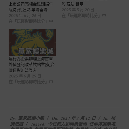
上市公司亮相金雞湖端午
彩 玩法 世足
龍舟賽_運彩 半場全場
2025 年 5 月 20 日
2025 年 6 月 26 日
在「玩運彩即時比分」中
在「玩運彩即時比分」中
農行為企業辦理上海首單
外債登記改革試點業務_台
灣運彩無法登入
2025 年 6 月 29 日
在「玩運彩即時比分」中
2024-
By:
贏家娛樂小編
On:
2024 年 3 月 12 日
In:
棋
03-
牌遊戲
Tagged:
今日威力彩開獎號碼
,
任你博娛樂城
,
12