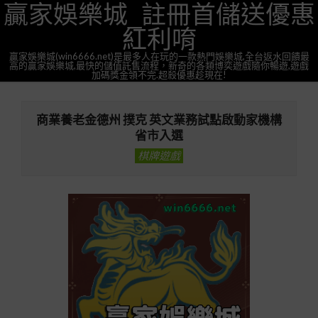
贏家娛樂城_註冊首儲送優惠
Skip
to
紅利唷
content
贏家娛樂城(win6666.net)是最多人在玩的一款熱門娛樂城,全台返水回饋最
高的贏家娛樂城,最快的儲值託售流程，新奇的各類博奕遊戲隨你暢遊,遊戲
加碼獎金領不完.超殺優惠趁現在!
Primary
Navigation
商業養老金德州 撲克 英文業務試點啟動家機構
Menu
省市入選
棋牌遊戲