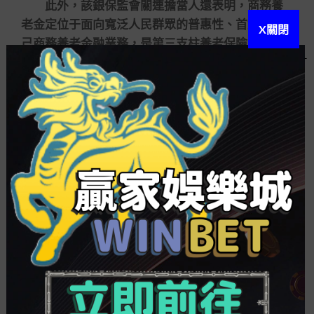
此外，該銀保監會關連擔當人還表明，商務養
老金定位于面向寬泛人民群眾的普惠性、首創性自
X關閉
己商務養老金融業務，是第三支柱養老保險的構造
部門，對自己養老金制度成長具有支持和增補的作
用。商務養老金跟自己養老金的區別在以下四大氣
面。
第一，自己養老金是執政機構政策支持、自己
自愿加入、市場化運營，實現養老保險增補性能的
養老保險制度。商務養老金是自己自愿介入，市場
化、法治化行運的養老金融業務，由養老保險公司
提供包含有賬戶控制、安排諮詢、產物買入、歷久
領取等一站式辦事。
第二，國家訂定稅收優惠政策，勉勵相符前提
的人員加入自己養老金制度并依規領取自己養老
金。自己介入商務養老金業務，不享受關連自己所
得稅稅收優惠政策。