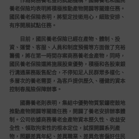
作為商務養老金的試點機構，國壽養老和國民
養老保險均表明將積極推動產物開闢等關連任務。
國民養老保險表明，將堅定技術用心，細致安排、
有序開展試點任務。
目前，國民養老保險已經在產物、體制、投
資、運營、客服、人員和制度預備等方面做了充裕
籌備，將在第一時間存案商務養老金產物，同時，
國民養老保險還將施展股東優勢，積極和各股東銀
行溝通業務販售配合，不停知足人民群眾多樣化、
多層次的養老需要，為客戶提供歷久、穩健的資本
控制春風險保障辦事。
國壽養老則表明，集結中優勢物質緊鑼密鼓地
推動產物開闢等關連任務，開闢了養老安排辦事體
制。公司依據商務養老金產物資本歷久性、收益安
全性、領取拘束性的根本定位，試探開闢系列產
物，照顧差異年紀、差異職業、差異危害偏好住民