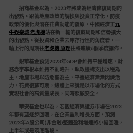
招商基金以為，2023年將成為經濟修復周期的
出發點。跟著地產政策的調換與投資正常化，防疫
政策的優化與潛在花費動能的覆原，中國經濟正
九
牛娛樂城 老虎機
站在新一輪的復蘇周期和信譽擴大
的出發點。從投資和企業去庫存行徑的角度看，一
輪上行的周期往
老虎機 原理
往將連續6個季度擺佈。
銀華基金預測2023年GDP會維持平穩增速，財
務赤字率根本維持不亂略升，執政機構支出以穩為
主，地產市場以防危害為主，平臺經濟漸漸閃爍活
力，花費復蘇可期，總體上來說是以市場化的方式
實現社會的高質量成長，同時照顧安全。
華安基金也以為，宏觀經濟與證券市場在2023
年都有望逐步回暖，在企業盈利增長方面，預測
2023年A股公司(非金融)整體盈利增速將小幅回暖，
上半年或是筑底階段。