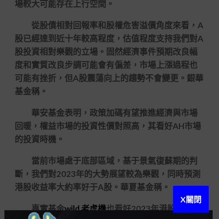
場較大可能存在上行空間。
從股債相對回報率和股權危害溢價角度來看，A
股已經達到近十年較高程度，估值程度支持我們對A
股投資相對樂觀的立場。固然經濟事件預期改良幅
度和實質改良步調可能會有偏差，市場上漲過程也
可能有挫折，但A股震蕩向上的趨勢不會變更。銀華
基金稱。
華安基金表明，政策加碼有望推進經濟與市場
回暖，權益市場的投資性價對照高，其看好AH市場
的投資時機。
當前市場處于底部區域，基于景氣復蘇期的判
斷，我們對2023年的大勢展望較為樂觀，同時預測
港股收益率大約率好于A股。華夏基金稱。
X關閉
嘉實基金
wild 老虎機
也看好2023年港股的體