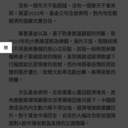
沒有一個冬天不能超越，沒有一個春天不會來
到。展望2023年，基金公司全面表明，對內地宏觀
經濟的復蘇充實自信。
華夏基金以為，基于對景氣復蘇期的判斷，對
2023年的大勢展望較為樂觀。海外方面，現階段通
脹不再是美聯儲的核心注目點，前程一段時間美聯
儲將處于緊縮退坡的階段，直到通脹或經濟數據下
行幅度給出更領會的信號。而內地跟著疫情防控政
策的逐步優化，政策大約率自動出擊，將帶來新的
時機。
天弘基金表明，在政策重心重回經濟增長、房
地產融資環境顯著改良等積極因素共振下，中國經
濟成長的內生動力將不停加強，經濟增速將連續回
升。對于資金市場而言，自信的大幅改良和加強預
測對A股市場有較為直接的正面陰礙。