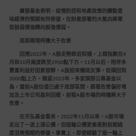
廣發基金表明，疫情防控和地產政策的變動意
味經濟的預期有所修復，在財產部署的大氣向將軍
從股弱債強轉向股強債弱。
底部展現時機大于危害
回溯2022年，A股走勢跌宕抑揚，上證指數在4
月和10月兩度跌至2900點下方。11月以后，陪伴多
豐富利益好因素發酵，A股迎來觸底反彈，從頭回到
3000點上方。展望2023年，多家頭部公募基金以
為，當前A股估值已處于底部區間，跟著危害偏好增
加及上市公司盈利回暖，前程A股市場的時機將大于
危害。
在天弘基金看來，2022年11月以來，A股市場
走出了一波上漲公價，但這輪公價更像是對前期過
度沮喪預期的修復。事實上，即便經驗了這一輪上