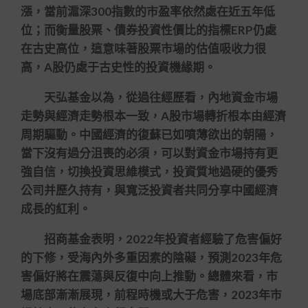
漲，當前滬深300指數的市盈率依然處在近五年低
位；而衡量股票、債券投資性價比的指標ERP仍處
在古史高位，這意味著股票市場的估值吸收力很
高，A股仍處于古史性的投資機緣期。
天弘基金以為，從過往經歷看，內地資金市場
走勢與經濟走勢根本一致，A股市場轉折根本由經濟
周期驅動。中國經濟的復蘇已如噴薄欲出的朝陽，
當下沒有過分沮喪的必須，可以對資金市場持有更
強自信，切換投資思維模式，投資質地過硬的優秀
公司并歷久持有，與寬泛投資者共同分享中國經濟
成長的紅利。
招商基金表明，2022年投資者經驗了危害偏好
的下修，受海內外多重因素的陰礙，預測2023年危
害偏好將在震蕩與反復中向上推動。總體來看，市
場底部漸漸展現，前程時機或大于危害，2023年市