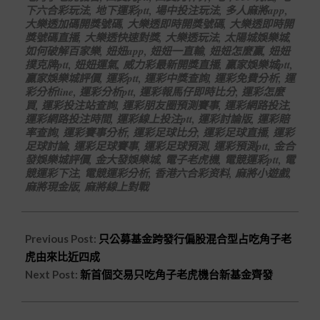
下六合彩玩法
,
地下運彩ptt
,
場中投注玩法
,
多人麻將app
,
大樂透加碼開獎號碼
,
大樂透即時開獎號碼
,
大樂透即時開
獎號碼直播
,
大樂透快速對獎
,
大樂透玩法
,
太陽城娛樂城
,
如何破解百家樂
,
妞妞app
,
妞妞一直輸
,
妞妞怎麼贏
,
妞妞
撲克牌ptt
,
妞妞運氣
,
威力彩最新開獎直播
,
贏家娛樂城ptt
,
贏家娛樂城評價
,
運彩ptt
,
運彩中獎查詢
,
運彩免費分析
,
運
彩分析line
,
運彩分析ptt
,
運彩報馬仔即時比分
,
運彩怎麼
買
,
運彩投注站查詢
,
運彩朋友圈預測賽事
,
運彩網路投注
,
運彩網路投注時間
,
運彩線上投注ptt
,
運彩討論版
,
運彩賠
率查詢
,
運彩賽事分析
,
運彩足球比分
,
運彩足球直播
,
運彩
足球討論
,
運彩足球賽事
,
運彩足球預測
,
運彩預測ptt
,
金合
發娛樂城評價
,
金大發娛樂城
,
電子老虎機
,
電競運彩ptt
,
電
競運彩下注
,
電競運彩分析
,
香港六合彩资料
,
麻將小遊戲
,
麻將現金版
,
麻將線上對戰
Previous Post:
只公募基金跨發行偏股混合型占吃角子老
虎由來比近四成
Next Post:
新首個交易只吃角子老虎機台新基金齊發