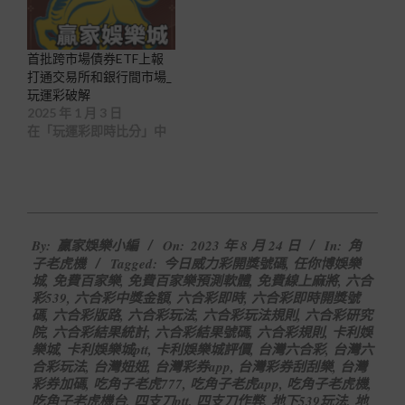
首批跨市場債券ETF上報
打通交易所和銀行間市場_
玩運彩破解
2025 年 1 月 3 日
在「玩運彩即時比分」中
2023-
By:
贏家娛樂小編
On:
2023 年 8 月 24 日
In:
角
08-
子老虎機
Tagged:
今日威力彩開獎號碼
,
任你博娛樂
24
城
,
免費百家樂
,
免費百家樂預測軟體
,
免費線上麻將
,
六合
彩539
,
六合彩中獎金額
,
六合彩即時
,
六合彩即時開獎號
碼
,
六合彩版路
,
六合彩玩法
,
六合彩玩法規則
,
六合彩研究
院
,
六合彩結果統計
,
六合彩結果號碼
,
六合彩規則
,
卡利娛
樂城
,
卡利娛樂城ptt
,
卡利娛樂城評價
,
台灣六合彩
,
台灣六
合彩玩法
,
台灣妞妞
,
台灣彩券app
,
台灣彩券刮刮樂
,
台灣
彩券加碼
,
吃角子老虎777
,
吃角子老虎app
,
吃角子老虎機
,
吃角子老虎機台
,
四支刀ptt
,
四支刀作弊
,
地下539玩法
,
地