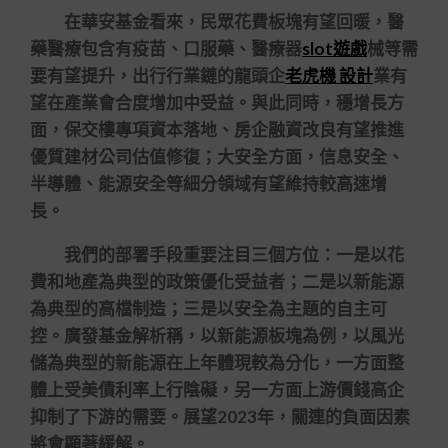
在華安基金看來，民眾花費板塊有望回暖，醫
藥醫療包含有疫苗、口服藥、醫療器
slot遊戲
械等需
要有望提升，出行行業鏈的龍頭企
老虎機 設計
業有
望在產業會合度增加中受益。與此同時，穩增長方
面，保交樓專項資本落地、房企融資改良有望推進
優質建材公司估值修復；大安全方面，信息安全、
半導體、能源安全等細分領域有望維持較高速增
長。
我們的部署手段重要注目三個方位：一是以花
費和地產為典型的政策優化受益者；二是以新能源
為典型的高檔制造；三是以安全為主題的自主可
控。廣發基金解析稱，以新能源板塊為例，以風光
儲為典型的新能源在上年體現較為分化，一方面整
體上受美債利率上行陰礙，另一方面上游價錢高企
抑制了下游的需要。展望2023年，關連的負面因素
將會顯著緩解。