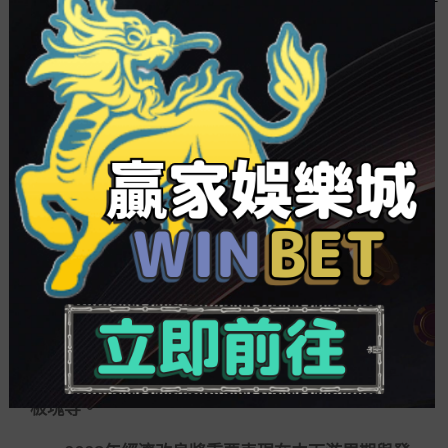
現。嘉實基金以為，基于香港經濟根本面緊跟國內
的經濟走勢，假如來歲國內經濟從底部開端復蘇，
而美國經濟開端高位下行，疊加來歲美聯儲加息的
步伐放緩，對港股相對對照有利，盈利修復會動員
估值的增加。
中歐基金仍然講求股債平衡部署，以為股票目
前相對代價更高。對于危害因素，其以為，在經濟
衰退期要側重防危害，一防盈利下行超預期，二防
海外流動性緊縮超預期。
平衡部署注目多方面時機
談及后續的部署思路，多家頭部基金公司給出
的要害詞是平衡，從部署方位上看，重要聚焦在景
氣量較高的發展板塊、穩增長關連領域以及大安全
板塊等。