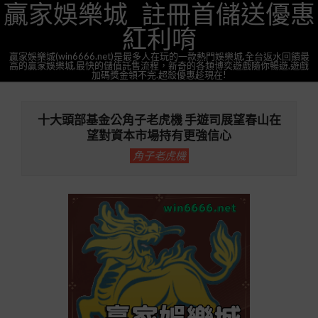
贏家娛樂城_註冊首儲送優惠
Skip
to
紅利唷
content
贏家娛樂城(win6666.net)是最多人在玩的一款熱門娛樂城,全台返水回饋最
高的贏家娛樂城,最快的儲值託售流程，新奇的各類博奕遊戲隨你暢遊,遊戲
加碼獎金領不完.超殺優惠趁現在!
Primary
Navigation
十大頭部基金公角子老虎機 手遊司展望春山在
Menu
望對資本市場持有更強信心
角子老虎機