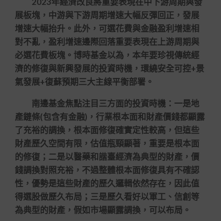
2023年經濟改良將重要表現在中下游周期與發
展板塊，中游與下游周期增速大幅反彈回正，發展
增速大幅抬升。此外，可選花費與金融盈利增速相
對不亂，盈利增速邊際回落重要表現在上游周期與
必選花費板塊。博時基金以為，本年要珍視傳統經
濟的修復與新興發展的投資時機，環繞安全可控+景
氣發展+復蘇預期三大主線平衡部署。
南邊基金焦點注目三方面的投資時機：一是地
產鏈條(包含有金融)，行業根本面和財產價錢都顯露
了充裕的調換，根本面修復確實定性較高，但這些
財產歷久空間有限，估值瓶頸顯著，重要是根本面
的修復；二是以醫藥和諧臺經濟為典型的財產，價
錢調換對照充裕，不過整體根本面修復具有不確認
性，優勢是這些財產的歷久邏輯依然存在，因此值
得選股做歷久布局；三是歷久看好以軍工、信創等
為典型的財產，假如市場顯露調換，可以布局。