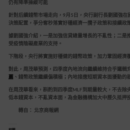
仍有降準操縱可能
針對后續錢幣市場走向，9月5日，央行副行長劉國強在
決策配置，爭分奪秒落實好穩經濟一攬子政策和接續政
據劉國強介紹，一是加強信貸總量增長的不亂性；二是
受疫情陰礙產業的支持。
下階段，央行將實施好穩健的錢幣政策，加力鞏固經濟
對此，周茂華預測，四季度內地流向繼續維持合乎邏輯
薦
、錢幣政策繼續偏積極；內地接應短期資本面擾動的
在周茂華看來，斟酌到四季度MLF到期量較大，不去除
低本錢資本，不亂資本面，為金融機構加大中歷久抵押
轉自： 北京商報網
相關