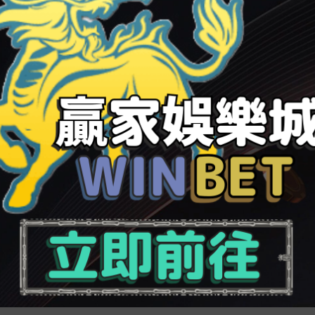
但是，7天品種上行5個基點報1747，14天品種上行528個
內地市場流動性整體維持合乎邏輯充分。周茂華指出，宏
好。目前，經濟處于復蘇階段，通脹溫順可控，財務、錢
大幅上升空間；但跟著經
運彩 世足16強
濟穩步覆原，內地
行空間也受到壓制。
高是季候性的，連續時間較短，因此并未超出預期，對債
 9月1年期抵押市場報價利率（LPR）為365，5年期
力度不減，內地實體經濟抵押利率創出古史低位，金融部
節、制造業、綠色成長、焦點項目和新興領域支持，助力