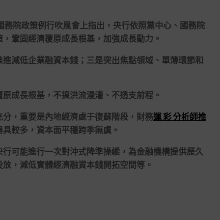
國務院政策例行吹風會上指出，央行依照黨中心、國務院
策，鞏固經濟覆原成長根基，加強成長動力。
推進減低企業融資本錢；三是突出焦點領域、單薄環節和
覆原成長根基，不搞洪流漫灌、不透支前程。
充分，重要是內地經濟處于復蘇階段，財務
運 彩 分析師推
器具較多，資本面平穩跨季無虞。
央行可能進行一次對沖式降準操縱，為金融機構提供歷久
投放，減低實體經濟融資本錢開拓空間等。