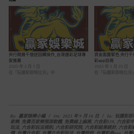
央行開展千億逆回購操作_台灣運彩足球專
資金面露緊色 央行千
家推薦
彩app註冊
2025 年 2 月 7 日
2025 年 1 月 23 日
在「玩運彩即時比分」中
在「玩運彩即時比分
2023-
By:
贏家娛樂小編
On:
2023 年 9 月 16 日
In:
玩運彩即
09-
家樂
,
免費百家樂預測軟體
,
免費線上麻將
,
六合彩539
,
六合彩
16
玩法
,
六合彩玩法規則
,
六合彩研究院
,
六合彩結果統計
,
六合彩
價
,
台灣六合彩
,
台灣六合彩玩法
,
台灣妞妞
,
台灣彩券app
,
台灣