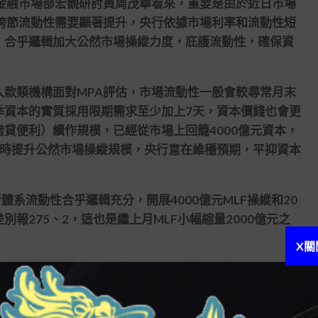
8)金融市場部宏觀研討員周茂華看來，重要是由於近日市場
跨節流動性需要顯著提升，央行依據市場利率和流動性短
，合乎邏輯加大公然市場操縱力度，庇護流動性，確保資
款類機構面對MPA評估，市場流動性一般會較尋常月末
季資本的實質採用限期需求至少加上7天，資本價錢也會更
借貸便利）續作規模，已經從市場上回籠4000億元資本，
此時提升公然市場操縱規模，央行意在維穩預期，平抑資本
體系流動性合乎邏輯充分，開展4000億元MLF操縱和20
報275、2，這也是繼上月MLF小幅縮量2000億元之
X關
海銀行(601229)間同業拆放利率）差異品種漲跌不一。