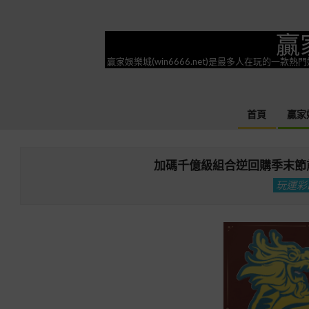
Skip
to
贏
content
贏家娛樂城(win6666.net)是最多人在玩的
首頁
贏家
加碼千億級組合逆回購季末節
玩運彩