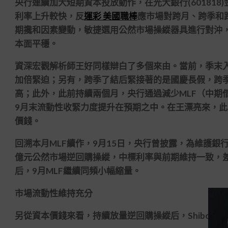
央行連續加大短期資本投放動作，在光大銀行(60181
利率上升較快，反
運彩 美國職棒
應市場對跨月、跨季和
期攙和因素變動，敏捷選用公然市場操縱器具進行對沖
本面平穩。
資深宏觀解析師王好同樣辯白了多個來由。當前，季末入
加倍緊迫；另有，跨季了結后緊接著的是國慶長假，跨
高；此外，此前持續兩個月，央行通過減少MLF（中期
9月末流動性收緊力度提升在預期之中。在王漂亮來，
價錢。
回溯本月MLF續作，9月15日，央行曾披露，為維護銀行
億元公然市場逆回購操縱，中標利率與前期維持一致，差別
后，9月MLF繼續同頻小幅縮量。
市場流動性維持充分
另從資本價錢來看，持續放量逆回購操縱后，Shibor（上