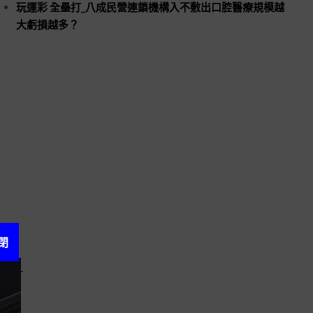
玩運彩 全壘打_八成民營連鎖機構入不敷出口腔醫療規模越
大虧損越多？
閉