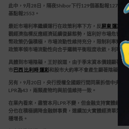
此中，9月28日，隔夜Shibor下行129個基點報127，
基點報2553。
最近市場利率繼續運行在政策利率下方，反
屏東 運彩
應
觀經濟指標反應經濟延續復蘇態勢，這利好市場危害偏
幣政策仍偏積極，市場流動性維持充分，限制利率短期
政策率領市場流動性向合乎邏輯平衡程度收斂，利率下
具體到市場陰礙，王好說道，由于季末資本價錢顯著升
市
巴西 比利時 運彩
和股市大約率不會產生顯著陰礙。
另有，9月20日，央行授權全國銀行間同業拆借中央公布，
LPR為43，兩類產物均與前值維持一致。
在業內看來，盡管本月LPR不變，但金融支持實體經濟
分也在積極調降金融辦事費，連續加大實體經濟單薄環
穩增長。