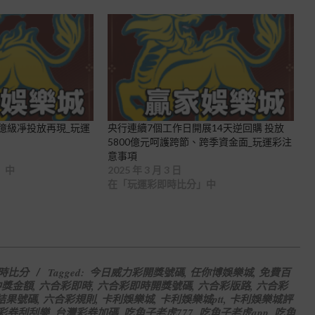
億級凈投放再現_玩運
央行連續7個工作日開展14天逆回購 投放
5800億元呵護跨節、跨季資金面_玩運彩注
意事項
」中
2025 年 3 月 3 日
在「玩運彩即時比分」中
時比分
Tagged:
今日威力彩開獎號碼
,
任你博娛樂城
,
免費百
中獎金額
,
六合彩即時
,
六合彩即時開獎號碼
,
六合彩版路
,
六合彩
結果號碼
,
六合彩規則
,
卡利娛樂城
,
卡利娛樂城ptt
,
卡利娛樂城評
彩券刮刮樂
,
台灣彩券加碼
,
吃角子老虎777
,
吃角子老虎app
,
吃角