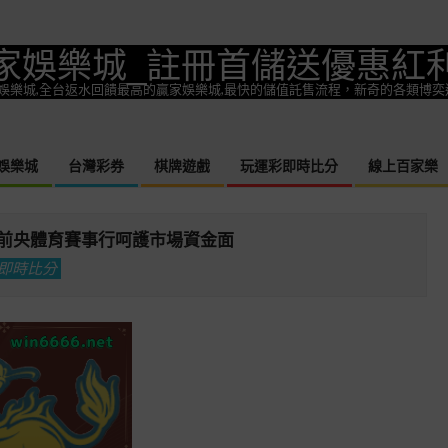
家娛樂城_註冊首儲送優惠紅
一款熱門娛樂城,全台返水回饋最高的贏家娛樂城,最快的儲值託售流程，新奇的各類博
娛樂城
台灣彩券
棋牌遊戲
玩運彩即時比分
線上百家樂
Primary
Navigation
Menu
前央體育賽事行呵護市場資金面
即時比分