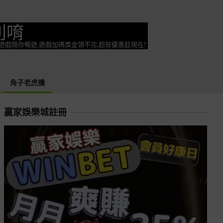
利唷
奕遊戲隨你暢遊,遊戲加碼獎金領不完.超殺優惠趁現在!
角子老虎機
贏家娛樂城註冊