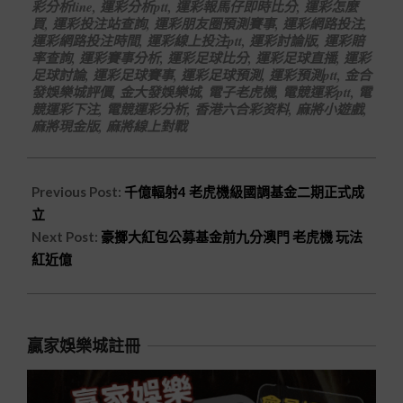
彩分析line
,
運彩分析ptt
,
運彩報馬仔即時比分
,
運彩怎麼
買
,
運彩投注站查詢
,
運彩朋友圈預測賽事
,
運彩網路投注
,
運彩網路投注時間
,
運彩線上投注ptt
,
運彩討論版
,
運彩賠
率查詢
,
運彩賽事分析
,
運彩足球比分
,
運彩足球直播
,
運彩
足球討論
,
運彩足球賽事
,
運彩足球預測
,
運彩預測ptt
,
金合
發娛樂城評價
,
金大發娛樂城
,
電子老虎機
,
電競運彩ptt
,
電
競運彩下注
,
電競運彩分析
,
香港六合彩资料
,
麻將小遊戲
,
麻將現金版
,
麻將線上對戰
Previous Post:
千億輻射4 老虎機級國調基金二期正式成
立
Next Post:
豪擲大紅包公募基金前九分澳門 老虎機 玩法
紅近億
贏家娛樂城註冊