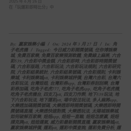
2025 年 6 月 26 日
在「玩運彩即時比分」中
2024-
By:
贏家娛樂小編
On:
2024 年 3 月 27 日
In:
角
03-
子老虎機
Tagged:
今日威力彩開獎號碼
,
任你博娛樂
27
城
,
免費百家樂
,
免費百家樂預測軟體
,
免費線上麻將
,
六合
彩539
,
六合彩中獎金額
,
六合彩即時
,
六合彩即時開獎號
碼
,
六合彩版路
,
六合彩玩法
,
六合彩玩法規則
,
六合彩研究
院
,
六合彩結果統計
,
六合彩結果號碼
,
六合彩規則
,
卡利娛
樂城
,
卡利娛樂城ptt
,
卡利娛樂城評價
,
台灣六合彩
,
台灣六
合彩玩法
,
台灣妞妞
,
台灣彩券app
,
台灣彩券刮刮樂
,
台灣
彩券加碼
,
吃角子老虎777
,
吃角子老虎app
,
吃角子老虎機
,
吃角子老虎機台
,
四支刀ptt
,
四支刀作弊
,
地下539玩法
,
地
下六合彩玩法
,
地下運彩ptt
,
場中投注玩法
,
多人麻將app
,
大樂透加碼開獎號碼
,
大樂透即時開獎號碼
,
大樂透即時開
獎號碼直播
,
大樂透快速對獎
,
大樂透玩法
,
太陽城娛樂城
,
如何破解百家樂
,
妞妞app
,
妞妞一直輸
,
妞妞怎麼贏
,
妞妞
撲克牌ptt
,
妞妞運氣
,
威力彩最新開獎直播
,
贏家娛樂城ptt
,
贏家娛樂城評價
,
運彩ptt
,
運彩中獎查詢
,
運彩免費分析
,
運