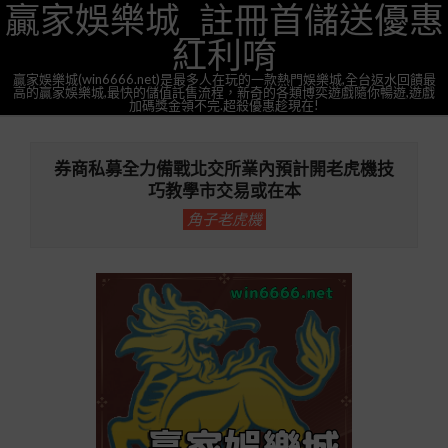
贏家娛樂城_註冊首儲送優惠
Skip
to
紅利唷
content
贏家娛樂城(win6666.net)是最多人在玩的一款熱門娛樂城,全台返水回饋最
高的贏家娛樂城,最快的儲值託售流程，新奇的各類博奕遊戲隨你暢遊,遊戲
加碼獎金領不完.超殺優惠趁現在!
Primary
Navigation
券商私募全力備戰北交所業內預計開老虎機技
Menu
巧教學市交易或在本
角子老虎機