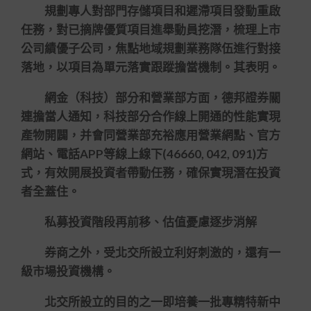
規劃專人對部門存儲項目和遲滯項目發動重啟
任務，對已摘牌優質項目進舉動員挖潛，梳理上市
公司績優子公司，焦點地域規劃業務隊伍進行對接
落地，以項目為單元落實跟蹤擔當機制。其表明。
網金（科技）部分和營業部方面，德邦證券關
連擔當人通知，科技部分合作線上開通的性能實現
產物開闢，并會同營業部充裕應用營業網點、官方
網站、電話APP等線上線下(46660, 042, 091)方
式，有效開展投資者帶動任務，確保實現潛在投資
者全蓋住。
私募投資階段再前移、估值憂慮逐步消解
券商之外，受北交所設立利好刺激的，還有一
級市場投資機構。
北交所設立的目的之一即培養一批專精特新中