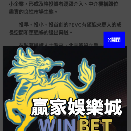
小企業，形成及格投資者踴躍介入、中介機構歸位
盡責的良性市場生態。
投早、投小、投首創的PEVC有望迎來更大的成
長空間和更通暢的退出渠道。
X關閉
在私募機構人士看來，北交所設立后，一級市
場正在發作多重變動，包含有投資階段再前移、估
值憂慮逐步消解。
其一，投資階段疑問。氣力資金總經理朱為繹
對表明，地點機構的投資階段正在前移。
（投資）此刻全體要改，往前移，往根基層和
首創層投。他說，且地點機構也將繼續介入精選層
的戰略配售和大宗買賣。
北京某私募機構人士對表明，地點機構用心硬