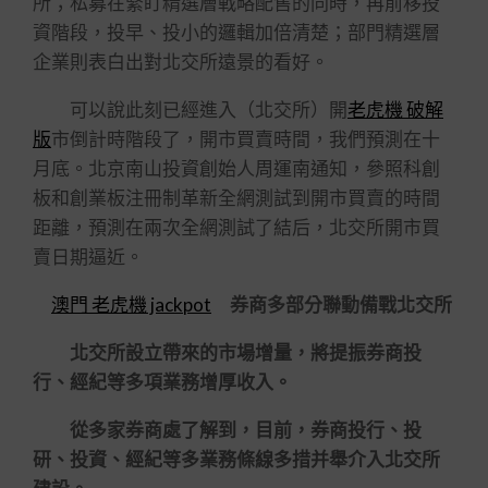
所；私募在緊盯精選層戰略配售的同時，再前移投
資階段，投早、投小的邏輯加倍清楚；部門精選層
企業則表白出對北交所遠景的看好。
可以說此刻已經進入（北交所）開
老虎機 破解
版
市倒計時階段了，開市買賣時間，我們預測在十
月底。北京南山投資創始人周運南通知，參照科創
板和創業板注冊制革新全網測試到開市買賣的時間
距離，預測在兩次全網測試了結后，北交所開市買
賣日期逼近。
澳門 老虎機 jackpot
券商多部分聯動備戰北交所
北交所設立帶來的市場增量，將提振券商投
行、經紀等多項業務增厚收入。
從多家券商處了解到，目前，券商投行、投
研、投資、經紀等多業務條線多措并舉介入北交所