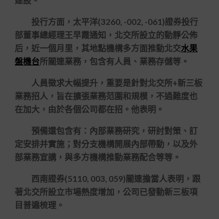
建設。
投行方面，太平洋(3260, -002, -061)證券投行
部董事總經理王早霞通知，北交所設立的動靜公佈
后，近一個月里，其地點機構多方面推動北交
水果
盤機台
所關連業務，包含有人員、業務存儲等。
人員徵求大幅提升，重要是針對北交所+新三板
業務招人，旨在擴張業務范圍和規模，不過難度也
在加大，由於各個公司都在招。他表明。
預備還包含有：內部業務研究，研討對策、訂
定安排并實施；對分支機構開展內部帶動，以及外
部業務宣講，與多方機構推動業務配合等等。
西南證券(5110, 003, 059)關連擔當人表明，跟
著北交所設立市場熱度增加，公司已發動新三板項
目普遍梳理。