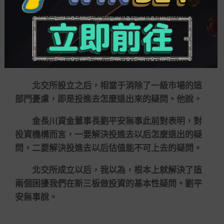
科技投資，科創板設立之后投資階段即有前移，北
交所設立后，這一場合將繼續。
其二，流動性和估值疑問。上述私募機構人士
還表明，此前，由于新三板市場備受流動性之困，
一級市場退前途徑單一是一大困難。
北交所設立之后，相當于消除了一級市場的這
部門憂慮，即是投進去怎麼退出來的疑問。他說。
金長川資金董事長劉平安無事此前對表明，對
投資機構而言，一要解決投進去以后怎麼退出的疑
問，二要解決投進去以后估值能不可上去的疑問。
北交所成立以后，我以為，根本上就解決了這
兩個困擾我們在新三板做投資的基本性疑問。劉平
安無事說。