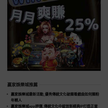
贏家娛樂城推薦
贏家娛樂城最新活動_優秀傳統文化破圈看戲曲如何圈粉
年輕人
贏家娛樂城app評價_傳統文化中綻放新經典IP打造正當