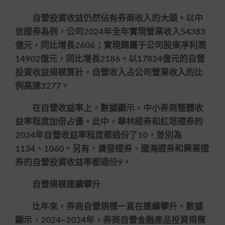
自營投資收益仍然佔有券商收入的大頭。以中
信證券為例，公司2024年全年實現營業收入54383
億元，同比增長2606；實現歸屬于公司股東凈利潤
14902億元，同比增長2186。以17824億元的自營
投資收益規模算計，自營收入占公司營業收入的比
例高達3277。
在自營收益率上，數據顯示，中小券商整體收
益率程度加倍占優。此中，華林證券和紅塔證券的
2024年自營收益率程度都過份了10，差別為
1134、1060。另有，廣發證券、國海證券和興業證
券的自營投資收益率都過份9。
自營規模連續攀升
比年來，券商自營規模一直在連續攀升。數據
顯示，2024~2024年，券商自營金融產品投資規模