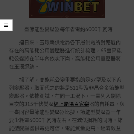
一臺節能型變壓器每年省電約6000千瓦時
連日來，玉環縣供電局各下層供電所對轄區內
存在的高能耗公用變壓器進行統計梳理，65臺高能
耗公變將在半年內依次下崗，高能耗公用變壓器將
在玉環絕跡。
據了解，高能耗公變重要指的是S7型及以下系
列變壓器，取而代之的將是S11型及非晶合金節能型
變壓器。依據測試，在同一工況下，一臺列入剔除
目次的315千伏變壓
網上賭場百家樂
器的自耗電，與
一臺同容量節能型變壓器比擬，節能型變壓器一年
要少耗電6000千瓦時左右。在減低損耗的同時，節
能型變壓器供電更可信，電能質量更高，經濟效益