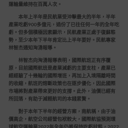
運輸量維持在百萬人次。
本年上半年是民航業受沖擊最大的半年，半年
產業吃虧900多億元，過份了已往任何一年的全年吃
虧。但多個積極因素顯示，民航產業正處于復蘇態
勢，至少本年下半年肯定比上半年要好。民航專家
林智杰通知洶湧報導。
林智杰向洶湧報導表明，國際航班正有序覆
原，目前國際航班是產業減虧的主要支柱，產業已
經經驗了十幾輪的國際增班，再加上入境隔離時間
的收縮，航班的熔斷政策也在逐步優化，因此國際
市場將對產業帶來更好的支撐。此外，油價已經有
所回落，有助于減輕航司的本錢累贅。
對于本年下半年的經營方案，南航稱，由于油
價高企，航空公司經營包袱較大，國際航協預測環
球航空運輸業2022年全年仍將保持吃虧狀態，2022