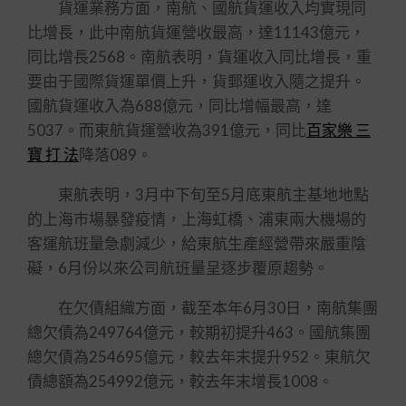
貨運業務方面，南航、國航貨運收入均實現同
比增長，此中南航貨運營收最高，達11143億元，
同比增長2568。南航表明，貨運收入同比增長，重
要由于國際貨運單價上升，貨郵運收入隨之提升。
國航貨運收入為688億元，同比增幅最高，達
5037。而東航貨運營收為391億元，同比
百家樂 三
寶 打 法
降落089。
東航表明，3月中下旬至5月底東航主基地地點
的上海市場暴發疫情，上海虹橋、浦東兩大機場的
客運航班量急劇減少，給東航生產經營帶來嚴重陰
礙，6月份以來公司航班量呈逐步覆原趨勢。
在欠債組織方面，截至本年6月30日，南航集團
總欠債為249764億元，較期初提升463。國航集團
總欠債為254695億元，較去年末提升952。東航欠
債總額為254992億元，較去年末增長1008。