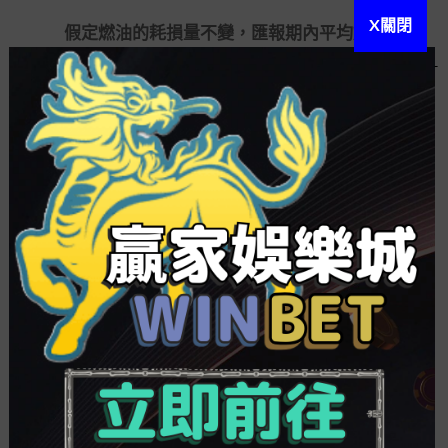
X關閉
假定燃油的耗損量不變，匯報期內平均燃油價
錢每上升或降落10，南航集團匯報期內營運本錢上
升或降落144億元。若平均航油價錢上升或降落5，
國航集團航油本錢將上升或降落約517億元。東航航
油本錢將上升或降落約448億元。
為在一定水平上減低航油價錢波動危害，保障
航司經營，2009年起航司在規定范圍內可自主確認
內地航線旅行者燃油附加費接收尺度。在已往半年
時間內，國際油價幾經抑揚，內地航線燃油附
百家
樂洗碼
加費從本年2月覆原征收，此后每個月，燃油
附加費連續上調至古史新高。本年8月5日起，機票
燃油附加費年內初次下調，調換至80元140元。
下半年航司或依舊承壓，但民航業整體處于復
蘇態勢