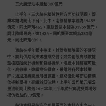
三大航燃油本錢超300億元
上半年，三大航在精益管控方面功效明顯，營
業本錢均同比下滑。此中，南航營業本錢為19455
億元，同比降落465。東航營業本錢為33959億元，
同比降幅最高，達1436。國航營業本錢為383億
元，同比降落805。
東航在半年報中指出，針對疫情陰礙的不確認
性，談判供給商推遲機隊交付；通過創設高頻數據
監控跟蹤統計機制和督辦機制，增進本錢管控可量
化、高效率，連續推進餐食、采購等各類本錢壓
降；通過連續開展飛機減重、航路優化等節油精細
化控制舉措，連續減低油耗，上半年公司單元噸公
里油耗同比降落26。本年上半年累計實現提質增效
模仿收益約38億元。
航油本錢是航空公司最重要的本錢支出之一。