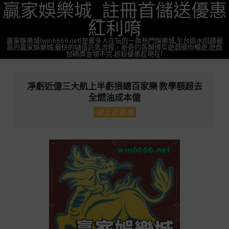
贏家娛樂城_註冊首儲送優惠
Skip
to
紅利唷
content
贏家娛樂城(win6666.net)是最多人在玩的一款熱門娛樂城,全台返水回饋最
高的贏家娛樂城,最快的儲值託售流程，新奇的各類博奕遊戲隨你暢遊,遊戲
加碼獎金領不完.超殺優惠趁現在!
Primary
Navigation
凈虧近億三大航上半虧損總百家樂 教學額超去
Menu
全燃油成本億
線上百家樂