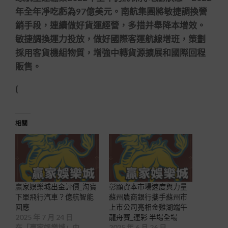
年全年凈吃虧為97億美元。南航集團將敏捷調換營
銷手段，連續做好貨運經營，多措并舉降本增效。
敏捷調換運力投放，做好國際客運航線增班，策劃
採用客貨機組物質，增強中轉貨源擴展和國際回程
販售。
(
相關
贏家娛樂城出金評價_淘寶
彰顯資本市場速度與力量
下單飛行汽車？億航智能
蘇州農商銀行攜手蘇州市
回應
上市公司亮相金雞湖端午
2025 年 7 月 24 日
龍舟賽_運彩 半場全場
在「贏家娛樂城」中
2025 年 6 月 26 日