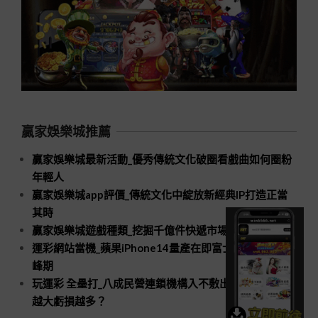
贏家娛樂城推薦
贏家娛樂城最新活動_優秀傳統文化破圈看戲曲如何圈粉
年輕人
贏家娛樂城app評價_傳統文化中綻放新經典IP打造正當
其時
贏家娛樂城遊戲種類_挖掘千億件快遞市場新空間
運彩網站當機_蘋果iPhone14量產在即富士康招工進入高
峰期
玩運彩 全壘打_八成民營連鎖機構入不敷出口腔醫療規模
越大虧損越多？