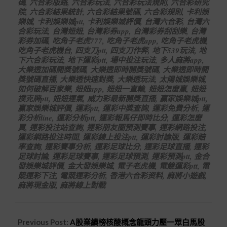
碼
,
六合彩版路
,
六合彩玩法
,
六合彩玩法規則
,
六合彩研究
院
,
六合彩結果統計
,
六合彩結果號碼
,
六合彩規則
,
卡利娛
樂城
,
卡利娛樂城ptt
,
卡利娛樂城評價
,
台灣六合彩
,
台灣六
合彩玩法
,
台灣妞妞
,
台灣彩券app
,
台灣彩券刮刮樂
,
台灣
彩券加碼
,
吃角子老虎777
,
吃角子老虎app
,
吃角子老虎機
,
吃角子老虎機台
,
四支刀ptt
,
四支刀作弊
,
地下539玩法
,
地
下六合彩玩法
,
地下運彩ptt
,
場中投注玩法
,
多人麻將app
,
大樂透加碼開獎號碼
,
大樂透即時開獎號碼
,
大樂透即時開
獎號碼直播
,
大樂透快速對獎
,
大樂透玩法
,
太陽城娛樂城
,
如何破解百家樂
,
妞妞app
,
妞妞一直輸
,
妞妞怎麼贏
,
妞妞
撲克牌ptt
,
妞妞運氣
,
威力彩最新開獎直播
,
贏家娛樂城ptt
,
贏家娛樂城評價
,
運彩ptt
,
運彩中獎查詢
,
運彩免費分析
,
運
彩分析line
,
運彩分析ptt
,
運彩報馬仔即時比分
,
運彩怎麼
買
,
運彩投注站查詢
,
運彩朋友圈預測賽事
,
運彩網路投注
,
運彩網路投注時間
,
運彩線上投注ptt
,
運彩討論版
,
運彩賠
率查詢
,
運彩賽事分析
,
運彩足球比分
,
運彩足球直播
,
運彩
足球討論
,
運彩足球賽事
,
運彩足球預測
,
運彩預測ptt
,
金合
發娛樂城評價
,
金大發娛樂城
,
電子老虎機
,
電競運彩ptt
,
電
競運彩下注
,
電競運彩分析
,
香港六合彩资料
,
麻將小遊戲
,
麻將現金版
,
麻將線上對戰
Previous Post:
A股業績榜核酸概念龍頭力壓一眾白馬股