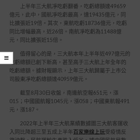
上半年三大航凈吃虧翻番，吃虧總額達49659
億元，此中，國航凈吃虧最高，達19435億元，同
比擴張近19倍。其次，東航吃虧18736億元，吃虧
同比增幅最高，近26倍。南航凈吃虧為11488億
元，同比擴張近15倍。
值得留心的是，三大航本年上半年近497億元的
吃虧總額已創下新高，甚至高于三大航上年全年的
吃虧總額。據財報顯示，上年三大航歸屬于上市公
司股東凈吃虧總額達40959億元。
截至8月30日收盤，南邊航空報651元，漲
015；中國國航報1045元，漲058；中國東航報491
元，漲187。
2022年上半年三大航業績數據圖三大航客運收
入同比降超三至五成上半年
百家樂線上玩
受疫情反