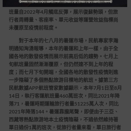
上半年
百家樂 英文 術語
，民航內地客運市場航
班量自2022年4月觸底反彈，展示復蘇勢頭，但旅
行者周轉量、客座率、單元收益等運營效益指標尚
未覆原至疫情前程度。
對于本年的七八月的暑運市場，民航專家李瀚
明通知洶湧報導，本年的暑運和上年一樣，由于全
國各地的散發疫情而展示前高后低的趨勢。七月上
旬航班量固然漸漸覆原，但仍然達不到上年的程
度；而七月下旬開端，全國各地的散發性疫情則進
一步陰礙了多個熱點旅游目標地的航班。據第三方
民航數據APP航班管家數據顯示，本年7月1日至8月
14日，執行客運航班量460萬班次，同比2021年降
落71，暑運時期運輸旅行者量51225萬人次，同比
2021年降落144。暑運靠攏尾聲，即便由于三亞、
西藏等熱點旅游地本土疫情陰礙，不過依然維持著
單日過份1萬的班次，從旅行者量來看，單日旅行者