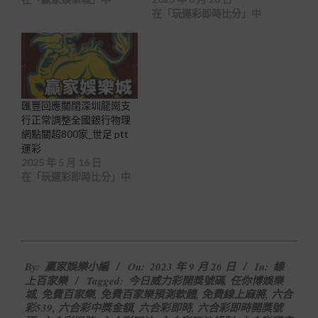
在「玩運彩即時比分」中
匯豐回應關閉深圳龍崗支
行正常調整全國銀行物理
網點關超800家_世足 ptt
運彩
2025 年 5 月 16 日
在「玩運彩即時比分」中
2023-
By:
贏家娛樂小編
On:
2023 年 9 月 26 日
In:
線
09-
上百家樂
Tagged:
今日威力彩開獎號碼
,
任你博娛樂
26
城
,
免費百家樂
,
免費百家樂預測軟體
,
免費線上麻將
,
六合
彩539
,
六合彩中獎金額
,
六合彩即時
,
六合彩即時開獎號