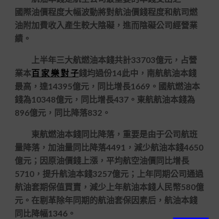
國際油價程度大幅波動將對航油價錢程度和航司燃
油附加費收入產生較大陰礙，進而陰礙公司經營業
績。
上半年三大航燃油本錢共計33703億元，占營
業本
百 家 樂 對 子
錢均過份14此中，南航航油本錢
最高，達14395億元，同比增長1669。國航燃油本
錢為10348億元，同比增長437。東航航油本錢為
896億元，同比降落832。
東航燃油本錢同比降落，重要是由于公司航班
量降落，加油量同比降落4491，減少航油本錢4650
億元；因原油價錢上漲，平均航空油價同比增長
5710，提升航油本錢3257億元；上年同期公司通過
航油套期保值買賣，減少上年航油本錢人民幣580億
元。在剔革除年同期的航油套保因素后，航油本錢
同比降幅1346。