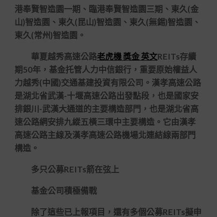
港奉賢智造園一期、臨港奉賢智造園三期、東久(金
山)智造園、東久(昆山)智造園、東久(無錫)智造園、
東久(常州)智造園。
華夏越秀高速公路
老虎機 獎金 英文
REITs存續
期50年，基金托管人力中信銀行，重要原始權益人
力越秀(中國)交通基建投資有限公司。漢孝高速公路
是湖北省武漢-十堰高速公路出發點段，也是國家安
排銀川-武漢大通道的主要構造部門，也是湖北省高
速公路網安排九縱五橫三環中主要構造。它由漢孝
高速公路主線及漢孝高速公路機場北連結線兩部門
構造。
多只公募REITs箭在弦上
基金公司積極備戰
除了這些已上報項目，還有多個公募REITs擬申