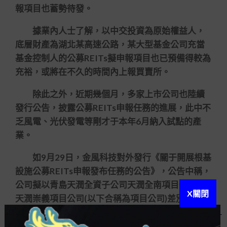
報項目也蓄勢待發。
據業內人士了解，以中交投資為原始權益人，
底層財產為湖北某高速公路，某大型基金公司充當
基金控制人的公募REITs擬申報項目也已預備得較為
充裕，或將在不久的時間內上報買賣所。
除此之外，近期幾個月，多家上市公司也陸續
發行公告，披露公募REITs申報任務的進展，此中不
乏風電、光伏發電等剛才于本年6月納入試點的產
業。
如9月29日，金風科技對外發行《關于開展根基
設施公募REITs申報發布任務的公告》，公告中稱，
公司擬以青島天潤全資子公司天潤全南項目公司及
X關閉
天潤崇義項目公司(以下合稱為項目公司)差別持有的
全南天排山項目、崇義龍歸項目以及崇義天星項目
(以下合稱根基設施項目)為根基財產，依照根基設施