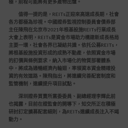
極，前程可能將有更多產物出爐。
值得一提的是，REITs正迎來高速成長期，社會
各方都極為珍視。中國證券監視控制委員會債券部
主任陳飛在北京市2021年根基設施REITs行業成長
大會上表明，REITs是資金市場助力構建新成長格局
主要一環，社會各界已凝結共識。依托公募REITs，
將根基設施投資形成的成熟不動產，依照資金市場
的訂價與條例要求，納入市場化的物質部署體系
中，將成為通暢經濟內輪迴，率領資本資金精確投
資的有效道路。陳飛指出，將連續完善配套制度和
監管機制，連續提升項目試點。
深圳證券買賣所黨委委員、副總經理李輝此前
也揭露，目前在證監會的開導下，知交所正在積極
研討訂定擴募配套細則，為REITs連續成長注入不竭
動力。