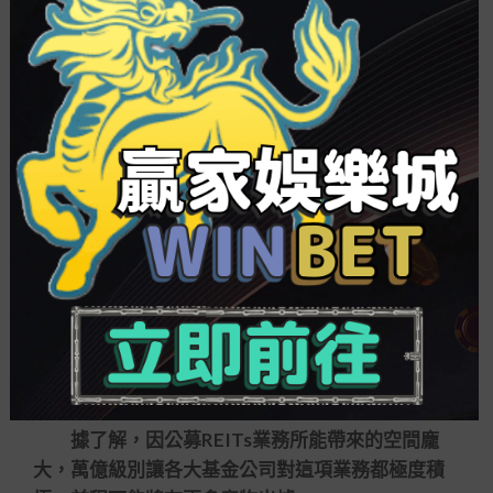
REITs關連政策文件要求進行申報。待牟取國家發改
委向中國證監會的提名后，由公募基金控制人向證
監會申請注冊根基設施公募REITs，并擬申請在深圳
證券買賣所上市買賣。
深圳能源近日也公告，公司擬以東部電廠(一期)
九牛娛樂城 老虎機
項目申請介入根基設施公募
REITs試點。公告顯示，深圳能源旗下根基設施公募
REITs擬申報項目標底層財產估值約人民幣3489億
元，鵬華基金將充當公募基金控制人。
此外，10月13日，山東高速集團公司召開公募
R
老虎機 機率
EITs項目發動會。據了解，還有多家
企業有此方案。
據了解，因公募REITs業務所能帶來的空間龐
大，萬億級別讓各大基金公司對這項業務都極度積