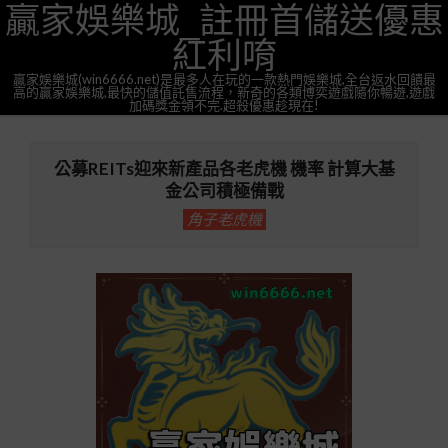
贏家娛樂城_註冊首儲送優惠
Skip
to
紅利唷
content
贏家娛樂城(win6666.net)是最多人在玩的一款熱門娛樂城,全台返水回饋最
高的贏家娛樂城,最快的儲值託售流程，新奇的各類博奕遊戲隨你暢遊,遊戲
加碼獎金領不完.超殺優惠趁現在!
Primary
Navigation
公募REITs迎來新產品各老虎機 機率 計算大基
Menu
金公司積極備戰
角子老虎機