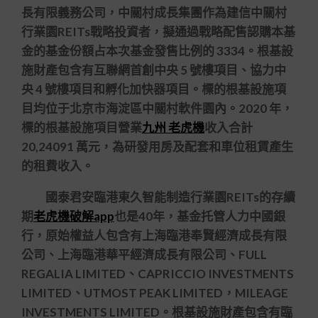
長有限義務公司，中關村成長集團作為建信中關村
行業園REITs戰略投資者，擬通過戰略配售認購本基
金的基金份額占本次基金發售比例的 3334。根基設
施財產包含有互聯網首創中央 5 號樓項目、協力中
央 4 號樓項目和孵化加快器項目。標的根基設施項
目均位于北京市海淀區中關村軟件園內。2020 年，
標的根基設施項目營業
九州 老虎機
收入合計
20,24091 萬元，為研發用房及配套和車位租賃產生
的租費收入。
國泰君安臨港東久智能制造行業園REITs的存續
期
老虎機破解app
也是40年，基金托管人力中國銀
行，原始權益人包含有上海臨港奉賢經濟成長有限
公司、上海臨港華平經濟成長有限公司、FULL
REGALIA LIMITED、CAPRICCIO INVESTMENTS
LIMITED、UTMOST PEAK LIMITED，MILEAGE
INVESTMENTS LIMITED。根基設施財產包含有臨