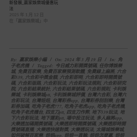
新發展_贏家娛樂城優惠玩
法
2025 年 1 月 12 日
在「贏家娛樂城」中
2024-
By:
贏家娛樂小編
On:
2024 年 3 月 19 日
In:
角
03-
子老虎機
Tagged:
今日威力彩開獎號碼
,
任你博娛樂
19
城
,
免費百家樂
,
免費百家樂預測軟體
,
免費線上麻將
,
六合
彩539
,
六合彩中獎金額
,
六合彩即時
,
六合彩即時開獎號
碼
,
六合彩版路
,
六合彩玩法
,
六合彩玩法規則
,
六合彩研究
院
,
六合彩結果統計
,
六合彩結果號碼
,
六合彩規則
,
卡利娛
樂城
,
卡利娛樂城ptt
,
卡利娛樂城評價
,
台灣六合彩
,
台灣六
合彩玩法
,
台灣妞妞
,
台灣彩券app
,
台灣彩券刮刮樂
,
台灣
彩券加碼
,
吃角子老虎777
,
吃角子老虎app
,
吃角子老虎機
,
吃角子老虎機台
,
四支刀ptt
,
四支刀作弊
,
地下539玩法
,
地
下六合彩玩法
,
地下運彩ptt
,
場中投注玩法
,
多人麻將app
,
大樂透加碼開獎號碼
,
大樂透即時開獎號碼
,
大樂透即時開
獎號碼直播
,
大樂透快速對獎
,
大樂透玩法
,
太陽城娛樂城
,
如何破解百家樂
,
妞妞app
,
妞妞一直輸
,
妞妞怎麼贏
,
妞妞