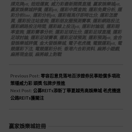
撲克牌ptt
,
妞妞運氣
,
威力彩最新開獎直播
,
贏家娛樂城ptt
,
贏家娛樂城評價
,
運彩ptt
,
運彩中獎查詢
,
運彩免費分析
,
運
彩分析line
,
運彩分析ptt
,
運彩報馬仔即時比分
,
運彩怎麼
買
,
運彩投注站查詢
,
運彩朋友圈預測賽事
,
運彩網路投注
,
運彩網路投注時間
,
運彩線上投注ptt
,
運彩討論版
,
運彩賠
率查詢
,
運彩賽事分析
,
運彩足球比分
,
運彩足球直播
,
運彩
足球討論
,
運彩足球賽事
,
運彩足球預測
,
運彩預測ptt
,
金合
發娛樂城評價
,
金大發娛樂城
,
電子老虎機
,
電競運彩ptt
,
電
競運彩下注
,
電競運彩分析
,
香港六合彩资料
,
麻將小遊戲
,
麻將現金版
,
麻將線上對戰
Previous Post:
零容忍意見落地百涉證券民事賠償多項政
策穩威力彩 頭獎 包牌步推進
Next Post:
公募REITs添新丁華夏越秀高娛樂城 老虎機速
公路REITs獲關注
贏家娛樂城註冊