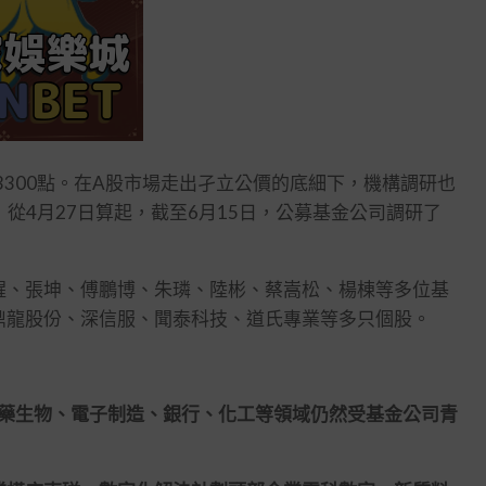
300點。在A股市場走出孑立公價的底細下，機構調研也
，從4月27日算起，截至6月15日，公募基金公司調研了
、張坤、傅鵬博、朱璘、陸彬、蔡嵩松、楊棟等多位基
鼎龍股份、深信服、聞泰科技、道氏專業等多只個股。
藥生物、電子制造、銀行、化工等領域仍然受基金公司青