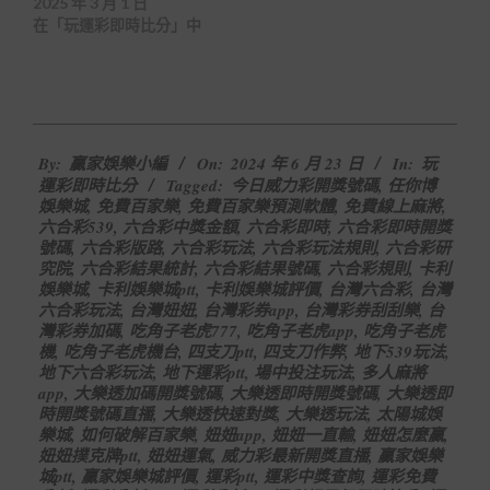
2025 年 3 月 1 日
在「玩運彩即時比分」中
2024-
By:
贏家娛樂小編
On:
2024 年 6 月 23 日
In:
玩
06-
運彩即時比分
Tagged:
今日威力彩開獎號碼
,
任你博
23
娛樂城
,
免費百家樂
,
免費百家樂預測軟體
,
免費線上麻將
,
六合彩539
,
六合彩中獎金額
,
六合彩即時
,
六合彩即時開獎
號碼
,
六合彩版路
,
六合彩玩法
,
六合彩玩法規則
,
六合彩研
究院
,
六合彩結果統計
,
六合彩結果號碼
,
六合彩規則
,
卡利
娛樂城
,
卡利娛樂城ptt
,
卡利娛樂城評價
,
台灣六合彩
,
台灣
六合彩玩法
,
台灣妞妞
,
台灣彩券app
,
台灣彩券刮刮樂
,
台
灣彩券加碼
,
吃角子老虎777
,
吃角子老虎app
,
吃角子老虎
機
,
吃角子老虎機台
,
四支刀ptt
,
四支刀作弊
,
地下539玩法
,
地下六合彩玩法
,
地下運彩ptt
,
場中投注玩法
,
多人麻將
app
,
大樂透加碼開獎號碼
,
大樂透即時開獎號碼
,
大樂透即
時開獎號碼直播
,
大樂透快速對獎
,
大樂透玩法
,
太陽城娛
樂城
,
如何破解百家樂
,
妞妞app
,
妞妞一直輸
,
妞妞怎麼贏
,
妞妞撲克牌ptt
,
妞妞運氣
,
威力彩最新開獎直播
,
贏家娛樂
城ptt
,
贏家娛樂城評價
,
運彩ptt
,
運彩中獎查詢
,
運彩免費