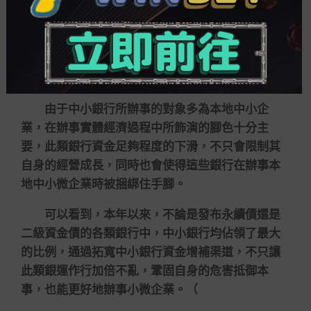
東方金誠首席宏觀解析師王青對《證券日報》
表明，固然商務銀行整體均有差異的資金增補需
要，但這種場合在中小銀行身上體現得更為顯著，
部門中小銀行
歐洲杯 運彩
資金足夠率已跌破監管紅
線，資金增補包袱較大。
由于中小銀行所辦事的對象多為本地中小企
業，在辦事實體經濟過程中所飾演的腳色十分主
要，此類銀行資金足夠程度的下滑，不只會限制其
自身的經營成長，同時也會使得這些銀行在辦事本
地中小微企業時被捆綁住手腳。
可以看到，本年以來，不論是發布永續債還是
二級資金債的各類銀行中，中小銀行均佔領了最大
的比例，通過拓寬中小銀行資金增補渠道，不只讓
此類銀運作行加倍不亂，鞏固自身的危害抵御本
事，也能更好地辦事小微企業。（