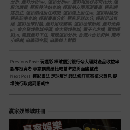
分析
,
運彩分析line
,
運彩分析ptt
,
運彩報馬仔即時比分
,
運
彩怎麼買
,
運彩投注站查詢
,
運彩朋友圈預測賽事
,
運彩網
路投注
,
運彩網路投注時間
,
運彩線上投注ptt
,
運彩討論版
,
運彩賠率查詢
,
運彩賽事分析
,
運彩足球比分
,
運彩足球直
播
,
運彩足球討論
,
運彩足球賽事
,
運彩足球預測
,
運彩預測
ptt
,
金合發娛樂城評價
,
金大發娛樂城
,
電子老虎機
,
電競運
彩ptt
,
電競運彩下注
,
電競運彩分析
,
香港六合彩资料
,
麻將
小遊戲
,
麻將現金版
,
麻將線上對戰
Previous Post:
玩運彩 棒球個別銀行夸大理財產品收益率
誤導投資者 專家稱業績比較基準或將面臨整改
Next Post:
運彩畫法 足球反洗錢法修訂草案征求意見 擬
增強行政處罰懲戒性
贏家娛樂城註冊