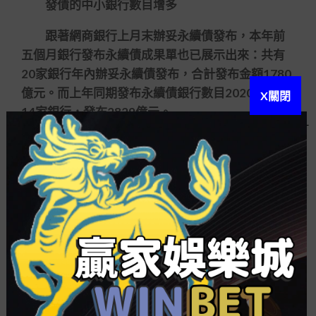
發債的中小銀行數目增多
跟著網商銀行上月末辦妥永續債發布，本年前
五個月銀行發布永續債成果單也已展示出來：共有
20家銀行年內辦妥永續債發布，合計發布金額1780
億元。而上年同期發布永續債銀行數目2020年同期
X關閉
14家銀行，發布2829億元。
之所以顯露發債銀行數目多但發布總金額降落
的情勢，顯然與本年發布永續債中小銀行數目增加
有側重要關系。
在本年前5個月發布永續債的銀行中，已蓋住了
包含有國有大行、股份行、城商行、農商行以及民
營銀行等全體類型的銀行，但尤以中小銀行數目占
比最高，此類銀行數目高達16家之多，國有大行及
股份行僅為4家。