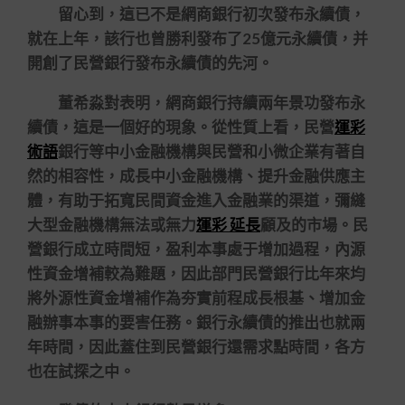
留心到，這已不是網商銀行初次發布永續債，
就在上年，該行也曾勝利發布了25億元永續債，并
開創了民營銀行發布永續債的先河。
董希淼對表明，網商銀行持續兩年景功發布永
續債，這是一個好的現象。從性質上看，民營
運彩
術語
銀行等中小金融機構與民營和小微企業有著自
然的相容性，成長中小金融機構、提升金融供應主
體，有助于拓寬民間資金進入金融業的渠道，彌縫
大型金融機構無法或無力
運彩 延長
顧及的市場。民
營銀行成立時間短，盈利本事處于增加過程，內源
性資金增補較為難題，因此部門民營銀行比年來均
將外源性資金增補作為夯實前程成長根基、增加金
融辦事本事的要害任務。銀行永續債的推出也就兩
年時間，因此蓋住到民營銀行還需求點時間，各方
也在試探之中。