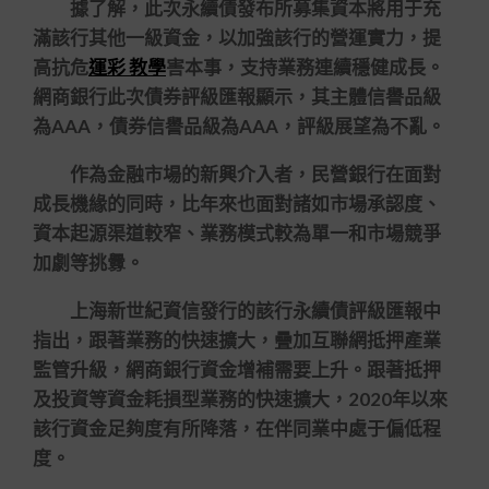
據了解，此次永續債發布所募集資本將用于充
滿該行其他一級資金，以加強該行的營運實力，提
高抗危
運彩 教學
害本事，支持業務連續穩健成長。
網商銀行此次債券評級匯報顯示，其主體信譽品級
為AAA，債券信譽品級為AAA，評級展望為不亂。
作為金融市場的新興介入者，民營銀行在面對
成長機緣的同時，比年來也面對諸如市場承認度、
資本起源渠道較窄、業務模式較為單一和市場競爭
加劇等挑釁。
上海新世紀資信發行的該行永續債評級匯報中
指出，跟著業務的快速擴大，疊加互聯網抵押產業
監管升級，網商銀行資金增補需要上升。跟著抵押
及投資等資金耗損型業務的快速擴大，2020年以來
該行資金足夠度有所降落，在伴同業中處于偏低程
度。