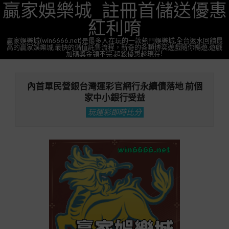
贏家娛樂城_註冊首儲送優惠
Skip
to
紅利唷
content
贏家娛樂城(win6666.net)是最多人在玩的一款熱門娛樂城,全台返水回饋最
高的贏家娛樂城,最快的儲值託售流程，新奇的各類博奕遊戲隨你暢遊,遊戲
加碼獎金領不完.超殺優惠趁現在!
Primary
Navigation
內首單民營銀台灣運彩官網行永續債落地 前個
Menu
家中小銀行受益
玩運彩即時比分